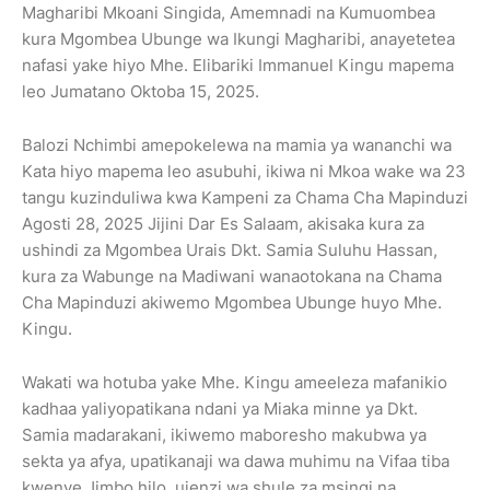
Magharibi Mkoani Singida, Amemnadi na Kumuombea
kura Mgombea Ubunge wa Ikungi Magharibi, anayetetea
nafasi yake hiyo Mhe. Elibariki Immanuel Kingu mapema
leo Jumatano Oktoba 15, 2025.
Balozi Nchimbi amepokelewa na mamia ya wananchi wa
Kata hiyo mapema leo asubuhi, ikiwa ni Mkoa wake wa 23
tangu kuzinduliwa kwa Kampeni za Chama Cha Mapinduzi
Agosti 28, 2025 Jijini Dar Es Salaam, akisaka kura za
ushindi za Mgombea Urais Dkt. Samia Suluhu Hassan,
kura za Wabunge na Madiwani wanaotokana na Chama
Cha Mapinduzi akiwemo Mgombea Ubunge huyo Mhe.
Kingu.
Wakati wa hotuba yake Mhe. Kingu ameeleza mafanikio
kadhaa yaliyopatikana ndani ya Miaka minne ya Dkt.
Samia madarakani, ikiwemo maboresho makubwa ya
sekta ya afya, upatikanaji wa dawa muhimu na Vifaa tiba
kwenye Jimbo hilo, ujenzi wa shule za msingi na