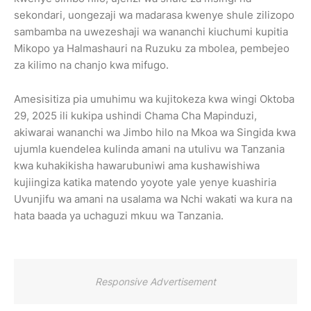
sekondari, uongezaji wa madarasa kwenye shule zilizopo
sambamba na uwezeshaji wa wananchi kiuchumi kupitia
Mikopo ya Halmashauri na Ruzuku za mbolea, pembejeo
za kilimo na chanjo kwa mifugo.
Amesisitiza pia umuhimu wa kujitokeza kwa wingi Oktoba
29, 2025 ili kukipa ushindi Chama Cha Mapinduzi,
akiwarai wananchi wa Jimbo hilo na Mkoa wa Singida kwa
ujumla kuendelea kulinda amani na utulivu wa Tanzania
kwa kuhakikisha hawarubuniwi ama kushawishiwa
kujiingiza katika matendo yoyote yale yenye kuashiria
Uvunjifu wa amani na usalama wa Nchi wakati wa kura na
hata baada ya uchaguzi mkuu wa Tanzania.
Responsive Advertisement