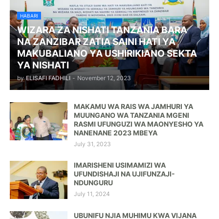
HABARI
WIZARA ZA NISHATI TANZANIA BARA
NA ZANZIBAR ZATIA SAINI HATI YA
MAKUBALIANO YA USHIRIKIANO SEKTA
YA NISHATI
by
ELISAFI FADHILI
-
November 12, 2023
MAKAMU WA RAIS WA JAMHURI YA
MUUNGANO WA TANZANIA MGENI
RASMI UFUNGUZI WA MAONYESHO YA
NANENANE 2023 MBEYA
July 31, 2023
IMARISHENI USIMAMIZI WA
UFUNDISHAJI NA UJIFUNZAJI-
NDUNGURU
July 11, 2024
UBUNIFU NJIA MUHIMU KWA VIJANA