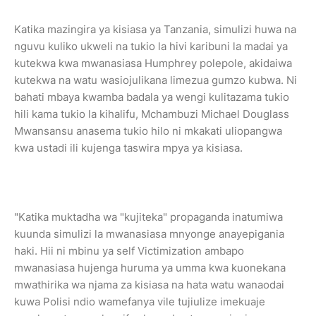
Katika mazingira ya kisiasa ya Tanzania, simulizi huwa na
nguvu kuliko ukweli na tukio la hivi karibuni la madai ya
kutekwa kwa mwanasiasa Humphrey polepole, akidaiwa
kutekwa na watu wasiojulikana limezua gumzo kubwa. Ni
bahati mbaya kwamba badala ya wengi kulitazama tukio
hili kama tukio la kihalifu, Mchambuzi Michael Douglass
Mwansansu anasema tukio hilo ni mkakati uliopangwa
kwa ustadi ili kujenga taswira mpya ya kisiasa.
"Katika muktadha wa "kujiteka" propaganda inatumiwa
kuunda simulizi la mwanasiasa mnyonge anayepigania
haki. Hii ni mbinu ya self Victimization ambapo
mwanasiasa hujenga huruma ya umma kwa kuonekana
mwathirika wa njama za kisiasa na hata watu wanaodai
kuwa Polisi ndio wamefanya vile tujiulize imekuaje