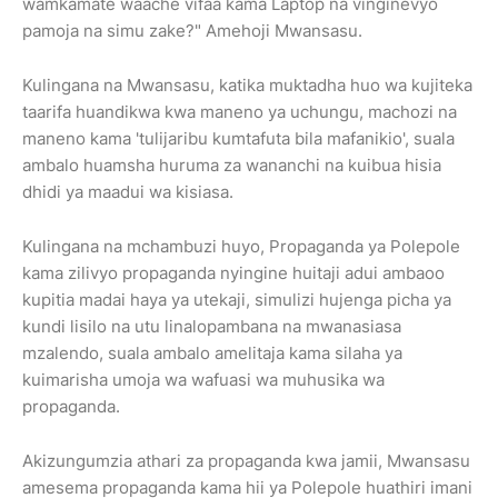
wamkamate waache vifaa kama Laptop na vinginevyo
pamoja na simu zake?" Amehoji Mwansasu.
Kulingana na Mwansasu, katika muktadha huo wa kujiteka
taarifa huandikwa kwa maneno ya uchungu, machozi na
maneno kama 'tulijaribu kumtafuta bila mafanikio', suala
ambalo huamsha huruma za wananchi na kuibua hisia
dhidi ya maadui wa kisiasa.
Kulingana na mchambuzi huyo, Propaganda ya Polepole
kama zilivyo propaganda nyingine huitaji adui ambaoo
kupitia madai haya ya utekaji, simulizi hujenga picha ya
kundi lisilo na utu linalopambana na mwanasiasa
mzalendo, suala ambalo amelitaja kama silaha ya
kuimarisha umoja wa wafuasi wa muhusika wa
propaganda.
Akizungumzia athari za propaganda kwa jamii, Mwansasu
amesema propaganda kama hii ya Polepole huathiri imani