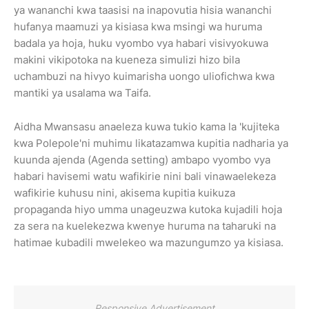
ya wananchi kwa taasisi na inapovutia hisia wananchi
hufanya maamuzi ya kisiasa kwa msingi wa huruma
badala ya hoja, huku vyombo vya habari visivyokuwa
makini vikipotoka na kueneza simulizi hizo bila
uchambuzi na hivyo kuimarisha uongo uliofichwa kwa
mantiki ya usalama wa Taifa.
Aidha Mwansasu anaeleza kuwa tukio kama la 'kujiteka
kwa Polepole'ni muhimu likatazamwa kupitia nadharia ya
kuunda ajenda (Agenda setting) ambapo vyombo vya
habari havisemi watu wafikirie nini bali vinawaelekeza
wafikirie kuhusu nini, akisema kupitia kuikuza
propaganda hiyo umma unageuzwa kutoka kujadili hoja
za sera na kuelekezwa kwenye huruma na taharuki na
hatimae kubadili mwelekeo wa mazungumzo ya kisiasa.
Responsive Advertisement