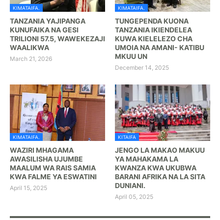
KIMATAIFA.
KIMATAIFA.
TANZANIA YAJIPANGA
TUNGEPENDA KUONA
KUNUFAIKA NA GESI
TANZANIA IKIENDELEA
TRILIONI 57.5, WAWEKEZAJI
KUWA KIELELEZO CHA
WAALIKWA
UMOIA NA AMANI- KATIBU
MKUU UN
March 21, 2026
December 14, 2025
KIMATAIFA.
KITAIFA
WAZIRI MHAGAMA
JENGO LA MAKAO MAKUU
AWASILISHA UJUMBE
YA MAHAKAMA LA
MAALUM WA RAIS SAMIA
KWANZA KWA UKUBWA
KWA FALME YA ESWATINI
BARANI AFRIKA NA LA SITA
DUNIANI.
April 15, 2025
April 05, 2025