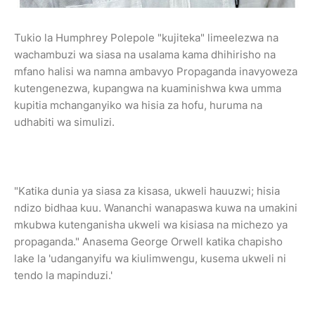
Tukio la Humphrey Polepole "kujiteka" limeelezwa na
wachambuzi wa siasa na usalama kama dhihirisho na
mfano halisi wa namna ambavyo Propaganda inavyoweza
kutengenezwa, kupangwa na kuaminishwa kwa umma
kupitia mchanganyiko wa hisia za hofu, huruma na
udhabiti wa simulizi.
"Katika dunia ya siasa za kisasa, ukweli hauuzwi; hisia
ndizo bidhaa kuu. Wananchi wanapaswa kuwa na umakini
mkubwa kutenganisha ukweli wa kisiasa na michezo ya
propaganda." Anasema George Orwell katika chapisho
lake la 'udanganyifu wa kiulimwengu, kusema ukweli ni
tendo la mapinduzi.'