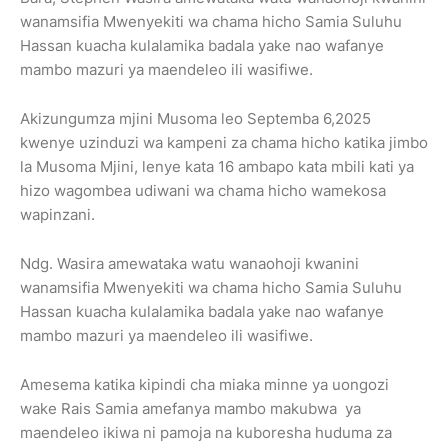
wanamsifia Mwenyekiti wa chama hicho Samia Suluhu
Hassan kuacha kulalamika badala yake nao wafanye
mambo mazuri ya maendeleo ili wasifiwe.
Akizungumza mjini Musoma leo Septemba 6,2025
kwenye uzinduzi wa kampeni za chama hicho katika jimbo
la Musoma Mjini, lenye kata 16 ambapo kata mbili kati ya
hizo wagombea udiwani wa chama hicho wamekosa
wapinzani.
Ndg. Wasira amewataka watu wanaohoji kwanini
wanamsifia Mwenyekiti wa chama hicho Samia Suluhu
Hassan kuacha kulalamika badala yake nao wafanye
mambo mazuri ya maendeleo ili wasifiwe.
Amesema katika kipindi cha miaka minne ya uongozi
wake Rais Samia amefanya mambo makubwa ya
maendeleo ikiwa ni pamoja na kuboresha huduma za