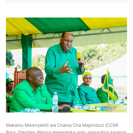
Makamu Mwenyekiti wa Chama Cha Mapinduzi (CCM)
Bara, Stephen Wasira amewataka watu wanaohoji kwanini