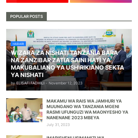
POPULAR POSTS
HABARI
WIZARA ZA NISHATI TANZANIA BARA
NA ZANZIBAR ZATIA SAINI HATI YA
MAKUBALIANO YA USHIRIKIANO SEKTA
YA NISHATI
by
ELISAFI FADHILI
-
November 12, 2023
MAKAMU WA RAIS WA JAMHURI YA
MUUNGANO WA TANZANIA MGENI
RASMI UFUNGUZI WA MAONYESHO YA
NANENANE 2023 MBEYA
July 31, 2023
IMARISHENI USIMAMIZI WA