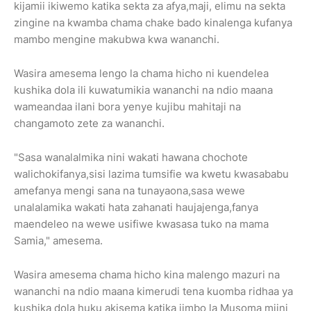
kijamii ikiwemo katika sekta za afya,maji, elimu na sekta
zingine na kwamba chama chake bado kinalenga kufanya
mambo mengine makubwa kwa wananchi.
Wasira amesema lengo la chama hicho ni kuendelea
kushika dola ili kuwatumikia wananchi na ndio maana
wameandaa ilani bora yenye kujibu mahitaji na
changamoto zete za wananchi.
"Sasa wanalalmika nini wakati hawana chochote
walichokifanya,sisi lazima tumsifie wa kwetu kwasababu
amefanya mengi sana na tunayaona,sasa wewe
unalalamika wakati hata zahanati haujajenga,fanya
maendeleo na wewe usifiwe kwasasa tuko na mama
Samia," amesema.
Wasira amesema chama hicho kina malengo mazuri na
wananchi na ndio maana kimerudi tena kuomba ridhaa ya
kushika dola huku akisema katika jimbo la Musoma mjini