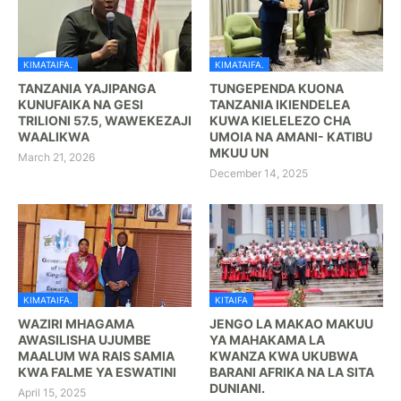
KIMATAIFA.
KIMATAIFA.
TANZANIA YAJIPANGA
TUNGEPENDA KUONA
KUNUFAIKA NA GESI
TANZANIA IKIENDELEA
TRILIONI 57.5, WAWEKEZAJI
KUWA KIELELEZO CHA
WAALIKWA
UMOIA NA AMANI- KATIBU
MKUU UN
March 21, 2026
December 14, 2025
KIMATAIFA.
KITAIFA
WAZIRI MHAGAMA
JENGO LA MAKAO MAKUU
AWASILISHA UJUMBE
YA MAHAKAMA LA
MAALUM WA RAIS SAMIA
KWANZA KWA UKUBWA
KWA FALME YA ESWATINI
BARANI AFRIKA NA LA SITA
DUNIANI.
April 15, 2025