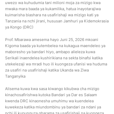
uwezo wa kuhudumia tani milioni moja za mizigo kwa
mwaka mara baada ya kukamilika, hatua inayotarajiwa
kuimarisha biashara na usafirishaji wa mizigo kati ya
Tanzania na nchi jirani, hususan Jamhuri ya Kidemokrasia
ya Kongo (DRC)
Prof. Mbarawa amesema hayo Juni 25, 2026 mkoani
Kigoma baada ya kutembelea na kukagua maendeleo ya
maboresho ya bandari hiyo, ambapo alieleza kuwa
Serikali inaendelea kushirikiana na sekta binafsi katika
utekelezaji wa mradi huo ili kuongeza ufanisi wa huduma
za usafiri na usafirishaji katika Ukanda wa Ziwa
Tanganyika
Alisema kuwa kwa sasa kiwango kikubwa cha mizigo
kinachosafirishwa kutoka Bandari ya Dar es Salaam
kwenda DRC kinaonesha umuhimu wa kuendelea
kuwekeza katika miundombinu ya bandari za ndani ya
nchi ili kupunguza gharama za usafirishaji na kuongeza