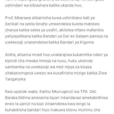
ushindani wa kibiashara katika ukanda huo.
Prof. Mbarawa alibainisha kuwa ushirikiano kati ya
Serikali na sekta binafsi umeendelea kuleta matokeo
chanya katika sekta ya usafiri, akitolea mfano mafanikio
yaliyopatikana katika Bandari ya Dar es Salaam pamoja na
uwekezaji unaoendelea katika Bandari ya Kigoma
Aidha, alisema mradi huo unatarajiwa kukamilika ndani ya
kipindi cha mwaka mmoja na nusu, huku ukienda
sambamba na uwekezaji wa meli mpya za kisasa
zitakazoongeza uwezo wa kusafirisha mizigo katika Ziwa
Tanganyika
Kwa upande wake, Kaimu Mkurugenzi wa TPA Dkt.
Baraka Mdima amesema tayari mkandarasi amekabidhiwa
eneo la ujenzi na kazi zinaendelea kwa lengo la
kuhakikisha bandari hiyo inakuwa kitovu muhimu cha