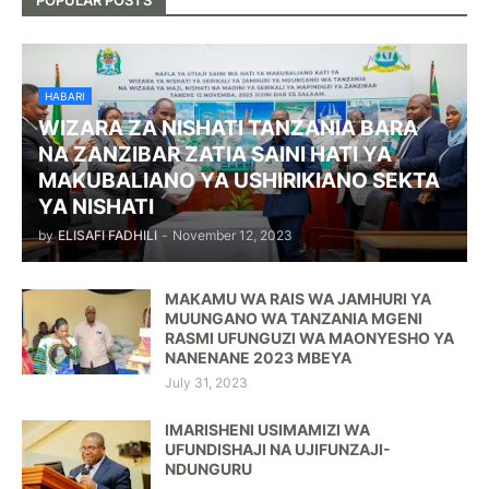
HABARI
WIZARA ZA NISHATI TANZANIA BARA
NA ZANZIBAR ZATIA SAINI HATI YA
MAKUBALIANO YA USHIRIKIANO SEKTA
YA NISHATI
by
ELISAFI FADHILI
-
November 12, 2023
MAKAMU WA RAIS WA JAMHURI YA
MUUNGANO WA TANZANIA MGENI
RASMI UFUNGUZI WA MAONYESHO YA
NANENANE 2023 MBEYA
July 31, 2023
IMARISHENI USIMAMIZI WA
UFUNDISHAJI NA UJIFUNZAJI-
NDUNGURU