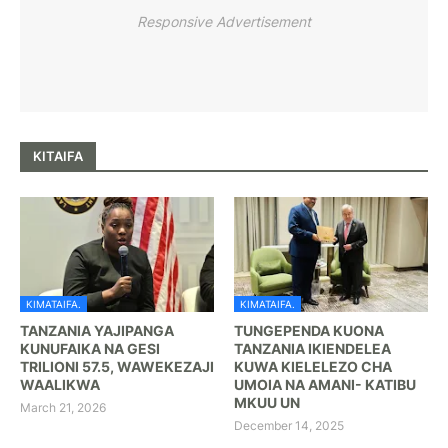
Responsive Advertisement
KITAIFA
KIMATAIFA.
KIMATAIFA.
TANZANIA YAJIPANGA
TUNGEPENDA KUONA
KUNUFAIKA NA GESI
TANZANIA IKIENDELEA
TRILIONI 57.5, WAWEKEZAJI
KUWA KIELELEZO CHA
WAALIKWA
UMOIA NA AMANI- KATIBU
MKUU UN
March 21, 2026
December 14, 2025