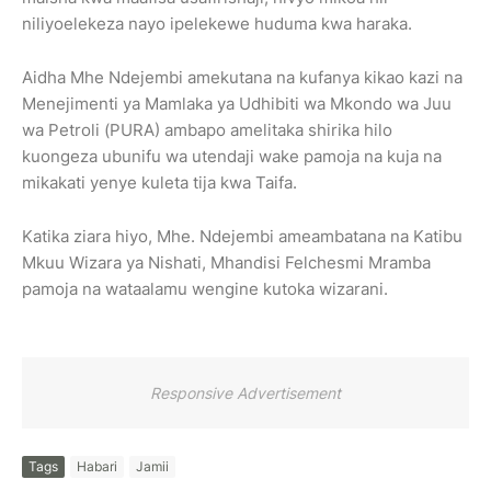
niliyoelekeza nayo ipelekewe huduma kwa haraka.
Aidha Mhe Ndejembi amekutana na kufanya kikao kazi na
Menejimenti ya Mamlaka ya Udhibiti wa Mkondo wa Juu
wa Petroli (PURA) ambapo amelitaka shirika hilo
kuongeza ubunifu wa utendaji wake pamoja na kuja na
mikakati yenye kuleta tija kwa Taifa.
Katika ziara hiyo, Mhe. Ndejembi ameambatana na Katibu
Mkuu Wizara ya Nishati, Mhandisi Felchesmi Mramba
pamoja na wataalamu wengine kutoka wizarani.
Responsive Advertisement
Tags
Habari
Jamii