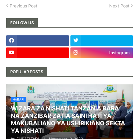
Previous Post
Next Post
FOLLOW US
Instagram
POPULAR POSTS
HABARI
WIZARA ZA NISHATI TANZANIA BARA
NA ZANZIBAR ZATIA SAINI HATI YA
MAKUBALIANO YA USHIRIKIANO SEKTA
YA NISHATI
by
ELISAFI FADHILI
-
November 12, 2023