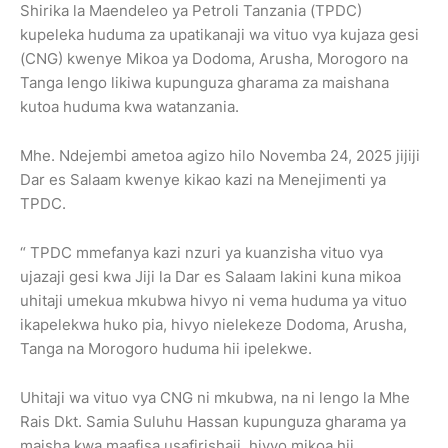
Shirika la Maendeleo ya Petroli Tanzania (TPDC)
kupeleka huduma za upatikanaji wa vituo vya kujaza gesi
(CNG) kwenye Mikoa ya Dodoma, Arusha, Morogoro na
Tanga lengo likiwa kupunguza gharama za maishana
kutoa huduma kwa watanzania.
Mhe. Ndejembi ametoa agizo hilo Novemba 24, 2025 jijiji
Dar es Salaam kwenye kikao kazi na Menejimenti ya
TPDC.
“ TPDC mmefanya kazi nzuri ya kuanzisha vituo vya
ujazaji gesi kwa Jiji la Dar es Salaam lakini kuna mikoa
uhitaji umekua mkubwa hivyo ni vema huduma ya vituo
ikapelekwa huko pia, hivyo nielekeze Dodoma, Arusha,
Tanga na Morogoro huduma hii ipelekwe.
Uhitaji wa vituo vya CNG ni mkubwa, na ni lengo la Mhe
Rais Dkt. Samia Suluhu Hassan kupunguza gharama ya
maisha kwa maafisa usafirishaji, hivyo mikoa hii