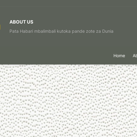
ABOUT US
Pata Habari mbalimbali kutoka pande zote za Dunia
Home
A