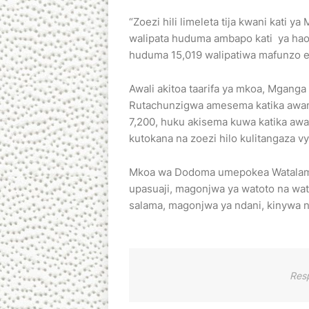
“Zoezi hili limeleta tija kwani kati 
walipata huduma ambapo kati ya hao
huduma 15,019 walipatiwa mafunzo ele
Awali akitoa taarifa ya mkoa, Mga
Rutachunzigwa amesema katika awam
7,200, huku akisema kuwa katika awa
kutokana na zoezi hilo kulitangaza v
Mkoa wa Dodoma umepokea Watalam 
upasuaji, magonjwa ya watoto na wat
salama, magonjwa ya ndani, kinywa 
Res