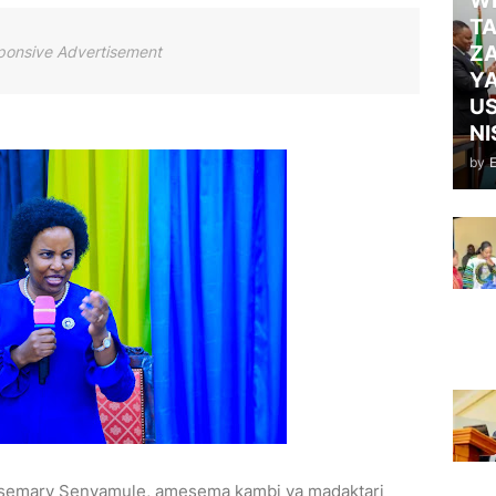
WI
TA
ZA
ponsive Advertisement
Y
US
NI
by
emary Senyamule, amesema kambi ya madaktari