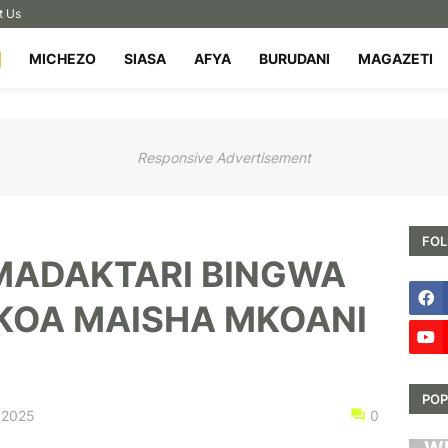
t Us
MICHEZO
SIASA
AFYA
BURUDANI
MAGAZETI
Responsive Advertisement
FOL
MADAKTARI BINGWA
KOA MAISHA MKOANI
POP
 2025
0
HA