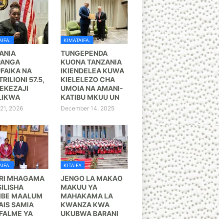
IFA.
KIMATAIFA.
ANIA
TUNGEPENDA
PANGA
KUONA TANZANIA
FAIKA NA
IKIENDELEA KUWA
TRILIONI 57.5,
KIELELEZO CHA
KEZAJI
UMOIA NA AMANI-
LIKWA
KATIBU MKUU UN
21, 2026
December 14, 2025
IFA.
KITAIFA
RI MHAGAMA
JENGO LA MAKAO
ILISHA
MAKUU YA
BE MAALUM
MAHAKAMA LA
AIS SAMIA
KWANZA KWA
FALME YA
UKUBWA BARANI