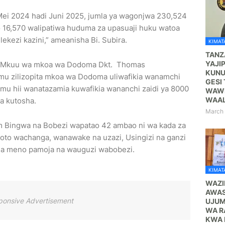
ya Mei 2024 hadi Juni 2025, jumla ya wagonjwa 230,524
 16,570 walipatiwa huduma za upasuaji huku watoa
kezi kazini,” ameanisha Bi. Subira.
KIMATA
TANZ
YAJI
nga Mkuu wa mkoa wa Dodoma Dkt. Thomas
KUNU
u zilizopita mkoa wa Dodoma uliwafikia wanamchi
GESI 
mu hii wanatazamia kuwafikia wananchi zaidi ya 8000
WAWE
WAA
ya kutosha.
March 
Bingwa na Bobezi wapatao 42 ambao ni wa kada za
oto wachanga, wanawake na uzazi, Usingizi na ganzi
na meno pamoja na wauguzi wabobezi.
KIMATA
WAZI
AWAS
ponsive Advertisement
UJUM
WA R
KWA 