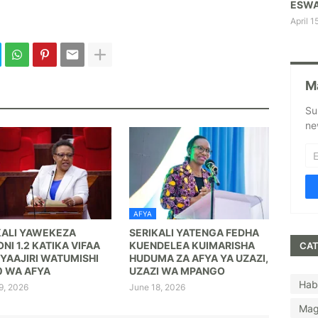
ESWA
April 1
M
Su
ne
AFYA
KALI YAWEKEZA
SERIKALI YATENGA FEDHA
ONI 1.2 KATIKA VIFAA
KUENDELEA KUIMARISHA
CAT
 YAAJIRI WATUMISHI
HUDUMA ZA AFYA YA UZAZI,
0 WA AFYA
UZAZI WA MPANGO
Hab
9, 2026
June 18, 2026
Mag