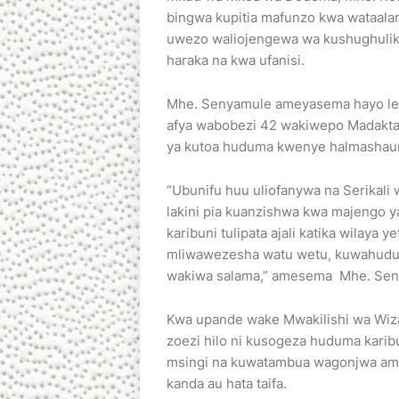
bingwa kupitia mafunzo kwa wataal
uwezo waliojengewa wa kushughuliki
haraka na kwa ufanisi.
Mhe. Senyamule ameyasema hayo leo
afya wabobezi 42 wakiwepo Madakta
ya kutoa huduma kwenye halmashauri
“Ubunifu huu uliofanywa na Serikal
lakini pia kuanzishwa kwa majengo y
karibuni tulipata ajali katika wilay
mliwawezesha watu wetu, kuwahudum
wakiwa salama,” amesema Mhe. Sen
Kwa upande wake Mwakilishi wa Wiza
zoezi hilo ni kusogeza huduma karib
msingi na kuwatambua wagonjwa amba
kanda au hata taifa.