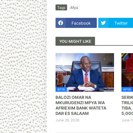
Tags
Afya
Facebook
Twitter
YOU MIGHT LIKE
AFYA
AFYA
BALOZI OMAR NA
SERI
MKURUGENZI MPYA WA
TRILI
AFRIEXIM BANK WATETA
TIBA,
DAR ES SALAAM
5,00
June 29, 2026
June 1