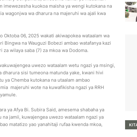
am imewezesha kuokoa maisha ya wengi kutokana na
a wagonjwa wa dharura na majeruhi wa ajali kwa
 Oktoba 06, 2025 wakati akiwapokea wataalam wa
ri Bingwa na Wauguzi Bobezi ambao watafanya kazi
 za wilaya saba (7) za mkoa wa Dodoma.
i wakuwajengea uwezo wataalam wetu ngazi ya msingi,
a dharura sisi tumeona matunda yake, kwani hivi
a yetu ya Chemba kutokana na utaalam ambao
ia majeruhi wote na kuwafikisha ngazi ya RRH
yamule.
ra ya Afya Bi. Subira Said, amesema shabaha ya
u na jamii, kuwajengea uwezo wataalam ngazi ya
o matatizo yao yanahitaji rufaa kwenda mkoa,
KIT