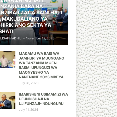
ZARA ZA NISHATI
NZANIA BARA NA
NZIBAR ZATIA SAINI HATI
A MAKUBALIANO YA
HIRIKIANO SEKTA YA
SHATI
ELISAFI FADHILI
-
November 12, 2023
MAKAMU WA RAIS WA
JAMHURI YA MUUNGANO
WA TANZANIA MGENI
RASMI UFUNGUZI WA
MAONYESHO YA
NANENANE 2023 MBEYA
July 31, 2023
IMARISHENI USIMAMIZI WA
UFUNDISHAJI NA
UJIFUNZAJI- NDUNGURU
July 11, 2024