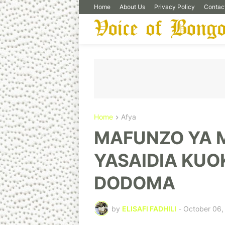
Home
About Us
Privacy Policy
Contac
Home
Afya
MAFUNZO YA 
YASAIDIA KUO
DODOMA
by
ELISAFI FADHILI
-
October 06,