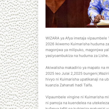
WIZARA ya Afya imetaja vipaumbele 1
2026 ikiwemo Kuimarisha huduma za
magonjwa ya milipuko, magonjwa ya
yasiyoambukiza na huduma za Lishe.
Akiwalisha makadirio ya mapato na 
2025 leo Julai 2,2025 bungeni,Wazir
hivyo ni Kuimarisha upatikanaji na u
kuanzia Zahanati hadi Taifa.
Vipaumbele vingine ni Kuimarisha mi
ni pamoja na kuendelea na utekeleza
kufanya tafiti na kuhimiza matumizi 