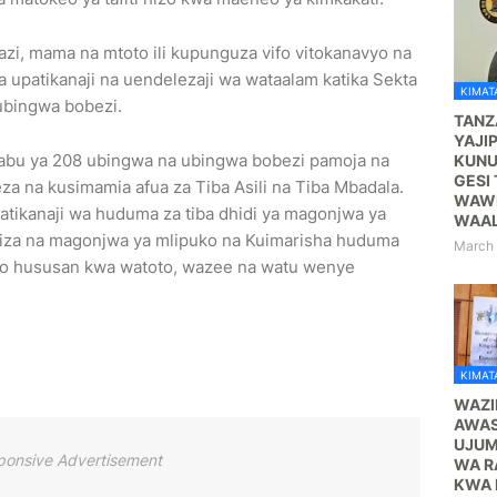
azi, mama na mtoto ili kupunguza vifo vitokanavyo na
 upatikanaji na uendelezaji wa wataalam katika Sekta
KIMATA
 ubingwa bobezi.
TANZ
YAJI
babu ya 208 ubingwa na ubingwa bobezi pamoja na
KUNU
GESI 
eza na kusimamia afua za Tiba Asili na Tiba Mbadala.
WAWE
atikanaji wa huduma za tiba dhidi ya magonjwa ya
WAA
za na magonjwa ya mlipuko na Kuimarisha huduma
March 
mao hususan kwa watoto, wazee na watu wenye
KIMATA
WAZI
AWAS
UJUM
ponsive Advertisement
WA R
KWA 