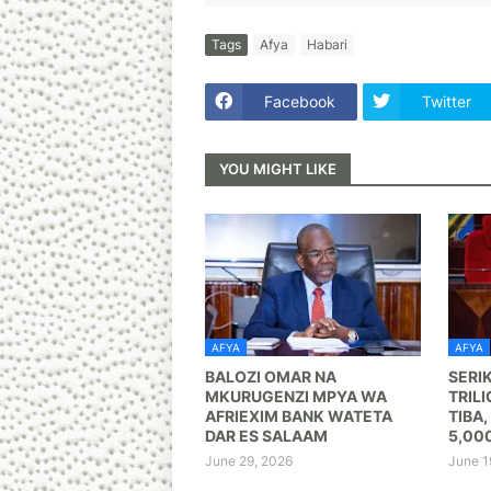
Tags
Afya
Habari
Facebook
Twitter
YOU MIGHT LIKE
AFYA
AFYA
BALOZI OMAR NA
SERI
MKURUGENZI MPYA WA
TRILI
AFRIEXIM BANK WATETA
TIBA,
DAR ES SALAAM
5,00
June 29, 2026
June 1