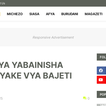
t Us
MICHEZO
SIASA
AFYA
BURUDANI
MAGAZETI
Responsive Advertisement
FOL
YA YABAINISHA
YAKE VYA BAJETI
POP
25
0
HA