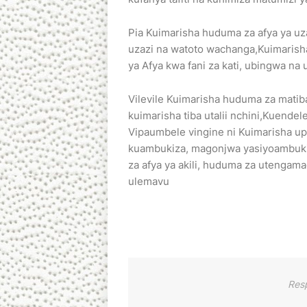
Pia Kuimarisha huduma za afya ya uz
uzazi na watoto wachanga,Kuimarisha
ya Afya kwa fani za kati, ubingwa na
Vilevile Kuimarisha huduma za mati
kuimarisha tiba utalii nchini,Kuendel
Vipaumbele vingine ni Kuimarisha up
kuambukiza, magonjwa yasiyoambuki
za afya ya akili, huduma za utenga
ulemavu
Res