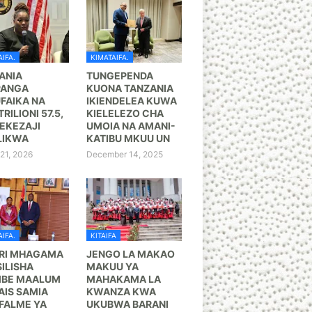
IFA.
KIMATAIFA.
ANIA
TUNGEPENDA
PANGA
KUONA TANZANIA
FAIKA NA
IKIENDELEA KUWA
TRILIONI 57.5,
KIELELEZO CHA
KEZAJI
UMOIA NA AMANI-
LIKWA
KATIBU MKUU UN
21, 2026
December 14, 2025
IFA.
KITAIFA
RI MHAGAMA
JENGO LA MAKAO
ILISHA
MAKUU YA
BE MAALUM
MAHAKAMA LA
AIS SAMIA
KWANZA KWA
FALME YA
UKUBWA BARANI