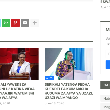
ESWA
April 1
M
Su
ne
AFYA
KALI YAWEKEZA
SERIKALI YATENGA FEDHA
CAT
ONI 1.2 KATIKA VIFAA
KUENDELEA KUIMARISHA
 YAAJIRI WATUMISHI
HUDUMA ZA AFYA YA UZAZI,
0 WA AFYA
UZAZI WA MPANGO
Hab
9, 2026
June 18, 2026
Mag