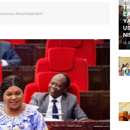
WI
TA
ZA
ponsive Advertisement
Y
US
NI
by