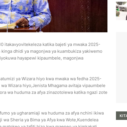
0 itakavyovitekeleza katika bajeti ya mwaka 2025-
 kinga dhidi ya magonjwa ya kuambukiza yakiwemo
liyokuwa hayapewi kipaumbele, magonjwa
matumizi ya Wizara hiyo kwa mwaka wa fedha 2025-
i wa Wizara hiyo,Jenista Mhagama avitaja vipaumbele
bora wa huduma za afya zinazotolewa katika ngazi zote
fumo ya ugharamiaji wa huduma za afya nchini ikiwa
KIT
ji wa Sheria ya Bima ya Afya kwa Wote,Kuendelea
ya matokeo ya tafiti hizo kwa maeneo ya kimkakati.