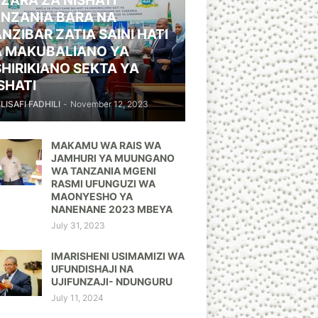
ZARA ZA NISHATI
NZANIA BARA NA
NZIBAR ZATIA SAINI HATI
A MAKUBALIANO YA
HIRIKIANO SEKTA YA
SHATI
ELISAFI FADHILI
-
November 12, 2023
MAKAMU WA RAIS WA
JAMHURI YA MUUNGANO
WA TANZANIA MGENI
RASMI UFUNGUZI WA
MAONYESHO YA
NANENANE 2023 MBEYA
July 31, 2023
IMARISHENI USIMAMIZI WA
UFUNDISHAJI NA
UJIFUNZAJI- NDUNGURU
July 11, 2024