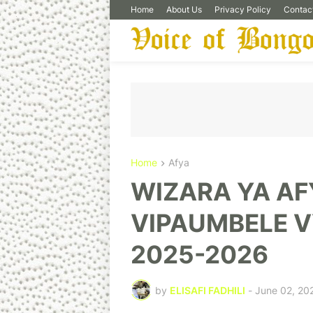
Home
About Us
Privacy Policy
Contac
Home
Afya
WIZARA YA AF
VIPAUMBELE V
2025-2026
by
ELISAFI FADHILI
-
June 02, 20