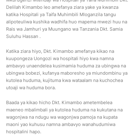
Delilah Kimambo leo amefanya ziara yake ya kwanza
katika Hospitali ya Taifa Muhimbili Mloganzila tangu
alipoteuliwa kushika wadhifa huo mapema mwezi huu na
Rais wa Jamhuri ya Muungano wa Tanzania Dkt. Samia
Suluhu Hassan .
Katika ziara hiyo, Dkt. Kimambo amefanya kikao na
kuupongeza Uongozi wa hospitali hiyo kwa namna
ambavyo unaendelea kusimamia huduma za ubingwa na
ubingwa bobezi, kufanya maboresho ya miundombinu ya
kutolea huduma, kujituma kwa wataalam na kuchochea
utoaji wa huduma bora.
Baada ya kikao hicho Dkt. Kimambo ametembelea
maeneo mbalimbali ya kutolea huduma na kukutana na
wagonjwa na ndugu wa wagonjwa pamoja na kupata
maoni yao kuhusu namna ambavyo wanahudumiwa
hospitalini hapo.