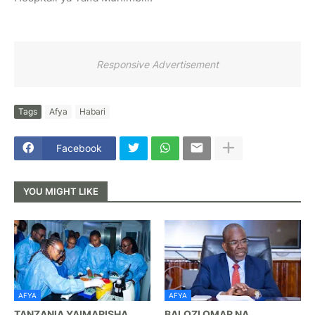
Responsive Advertisement
Tags
Afya
Habari
Facebook
YOU MIGHT LIKE
AFYA
AFYA
TANZANIA YAIMARISHA
BALOZI OMAR NA