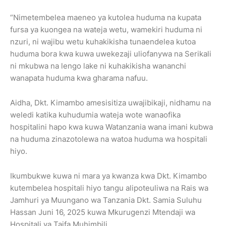
“Nimetembelea maeneo ya kutolea huduma na kupata
fursa ya kuongea na wateja wetu, wamekiri huduma ni
nzuri, ni wajibu wetu kuhakikisha tunaendelea kutoa
huduma bora kwa kuwa uwekezaji uliofanywa na Serikali
ni mkubwa na lengo lake ni kuhakikisha wananchi
wanapata huduma kwa gharama nafuu.
Aidha, Dkt. Kimambo amesisitiza uwajibikaji, nidhamu na
weledi katika kuhudumia wateja wote wanaofika
hospitalini hapo kwa kuwa Watanzania wana imani kubwa
na huduma zinazotolewa na watoa huduma wa hospitali
hiyo.
Ikumbukwe kuwa ni mara ya kwanza kwa Dkt. Kimambo
kutembelea hospitali hiyo tangu alipoteuliwa na Rais wa
Jamhuri ya Muungano wa Tanzania Dkt. Samia Suluhu
Hassan Juni 16, 2025 kuwa Mkurugenzi Mtendaji wa
Hospitali ya Taifa Muhimbili.