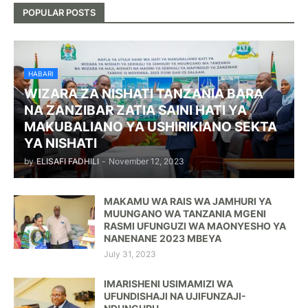
POPULAR POSTS
HABARI
WIZARA ZA NISHATI TANZANIA BARA
NA ZANZIBAR ZATIA SAINI HATI YA
MAKUBALIANO YA USHIRIKIANO SEKTA
YA NISHATI
by
ELISAFI FADHILI
-
November 12, 2023
MAKAMU WA RAIS WA JAMHURI YA
MUUNGANO WA TANZANIA MGENI
RASMI UFUNGUZI WA MAONYESHO YA
NANENANE 2023 MBEYA
July 31, 2023
IMARISHENI USIMAMIZI WA
UFUNDISHAJI NA UJIFUNZAJI-