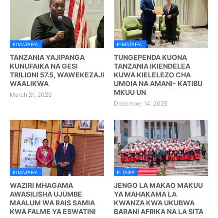
KIMATAIFA.
KIMATAIFA.
TANZANIA YAJIPANGA
TUNGEPENDA KUONA
KUNUFAIKA NA GESI
TANZANIA IKIENDELEA
TRILIONI 57.5, WAWEKEZAJI
KUWA KIELELEZO CHA
WAALIKWA
UMOIA NA AMANI- KATIBU
MKUU UN
March 21, 2026
December 14, 2025
KIMATAIFA.
KITAIFA
WAZIRI MHAGAMA
JENGO LA MAKAO MAKUU
AWASILISHA UJUMBE
YA MAHAKAMA LA
MAALUM WA RAIS SAMIA
KWANZA KWA UKUBWA
KWA FALME YA ESWATINI
BARANI AFRIKA NA LA SITA