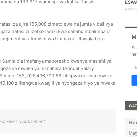
mma na 133,317 wameajiriwa katika Taasisi
ESWA
April 1
nafasi za ajira 155,008 zimetolewa na jumla vibali vya
ujaza nafasi zilizobaki wazi kwa sababu mbalimbali."
M
s Menejiment ya utumishi wa Umma na Utawala bora
Su
ne
Rais Samia pia imefanya maboresho kwenye maslahi ya
geza ya mwaka ya mshahara (Annual Salary
ilingi 153, 926,496,703.68 kililipwa na kwa mwaka
45,100 zilitengwa kwaajili ya nyongeza hiyo ya mwaka
CAT
ponsive Advertisement
Hab
Mag