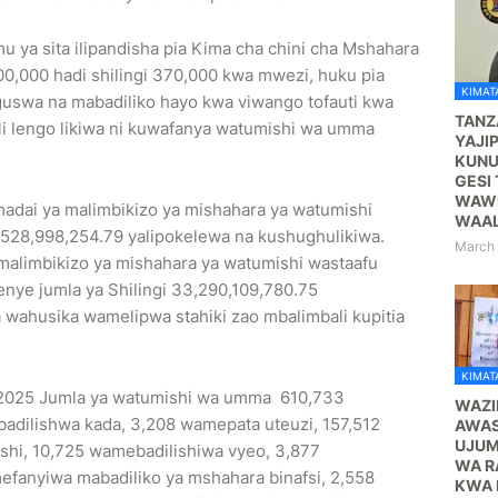
 ya sita ilipandisha pia Kima cha chini cha Mshahara
00,000 hadi shilingi 370,000 kwa mwezi, huku pia
KIMATA
uswa na mabadiliko hayo kwa viwango tofauti kwa
TANZ
ali lengo likiwa ni kuwafanya watumishi wa umma
YAJI
KUNU
GESI 
WAWE
 madai ya malimbikizo ya mishahara ya watumishi
WAA
, 528,998,254.79 yalipokelewa na kushughulikiwa.
March 
a malimbikizo ya mishahara ya watumishi wastaafu
yenye jumla ya Shilingi 33,290,109,780.75
wahusika wamelipwa stahiki zao mbalimbali kupitia
KIMATA
, 2025 Jumla ya watumishi wa umma 610,733
WAZI
dilishwa kada, 3,208 wamepata uteuzi, 157,512
AWAS
UJUM
ishi, 10,725 wamebadilishiwa vyeo, 3,877
WA R
fanyiwa mabadiliko ya mshahara binafsi, 2,558
KWA 