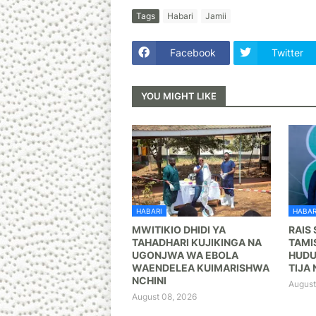
Tags
Habari
Jamii
Facebook
Twitter
YOU MIGHT LIKE
HABARI
HABAR
MWITIKIO DHIDI YA
RAIS
TAHADHARI KUJIKINGA NA
TAMI
UGONJWA WA EBOLA
HUDU
WAENDELEA KUIMARISHWA
TIJA 
NCHINI
August
August 08, 2026