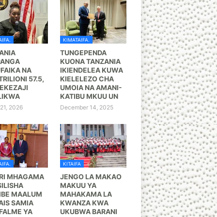
IFA.
KIMATAIFA.
ANIA
TUNGEPENDA
PANGA
KUONA TANZANIA
FAIKA NA
IKIENDELEA KUWA
TRILIONI 57.5,
KIELELEZO CHA
KEZAJI
UMOIA NA AMANI-
LIKWA
KATIBU MKUU UN
21, 2026
December 14, 2025
IFA.
KITAIFA
RI MHAGAMA
JENGO LA MAKAO
ILISHA
MAKUU YA
BE MAALUM
MAHAKAMA LA
AIS SAMIA
KWANZA KWA
FALME YA
UKUBWA BARANI