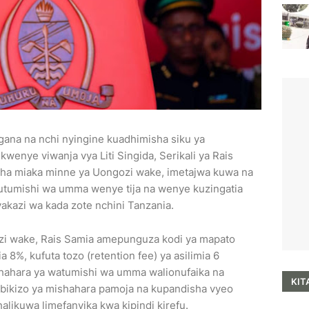
gana na nchi nyingine kuadhimisha siku ya
wenye viwanja vya Liti Singida, Serikali ya Rais
 cha miaka minne ya Uongozi wake, imetajwa kuwa na
utumishi wa umma wenye tija na wenye kuzingatia
akazi wa kada zote nchini Tanzania.
zi wake, Rais Samia amepunguza kodi ya mapato
a 8%, kufuta tozo (retention fee) ya asilimia 6
shahara ya watumishi wa umma walionufaika na
KIT
mbikizo ya mishahara pamoja na kupandisha vyeo
alikuwa limefanyika kwa kipindi kirefu.