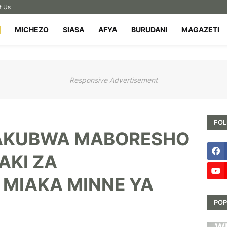
t Us
MICHEZO
SIASA
AFYA
BURUDANI
MAGAZETI
Responsive Advertisement
FOL
AKUBWA MABORESHO
AKI ZA
MIAKA MINNE YA
POP
HA