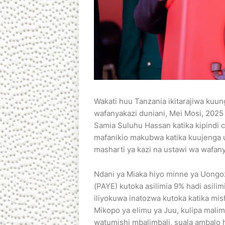
Wakati huu Tanzania ikitarajiwa kuun
wafanyakazi duniani, Mei Mosi, 2025 k
Samia Suluhu Hassan katika kipindi
mafanikio makubwa katika kuujenga 
masharti ya kazi na ustawi wa wafany
Ndani ya Miaka hiyo minne ya Uongo
(PAYE) kutoka asilimia 9% hadi asilimi
iliyokuwa inatozwa kutoka katika mi
Mikopo ya elimu ya Juu, kulipa mali
watumishi mbalimbali, suala ambalo h