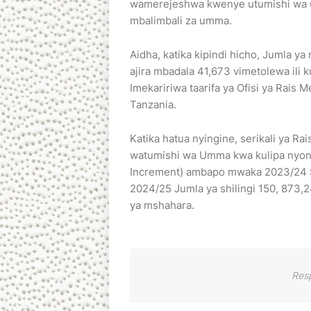
wamerejeshwa kwenye utumishi wa u
mbalimbali za umma.
Aidha, katika kipindi hicho, Jumla ya 
ajira mbadala 41,673 vimetolewa ili k
Imekaririwa taarifa ya Ofisi ya Rai
Tanzania.
Katika hatua nyingine, serikali ya 
watumishi wa Umma kwa kulipa nyon
Increment) ambapo mwaka 2023/24 Sh
2024/25 Jumla ya shilingi 150, 873,2
ya mshahara.
Res