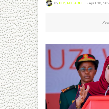
by
ELISAFI FADHILI
-
April 30, 20
Res