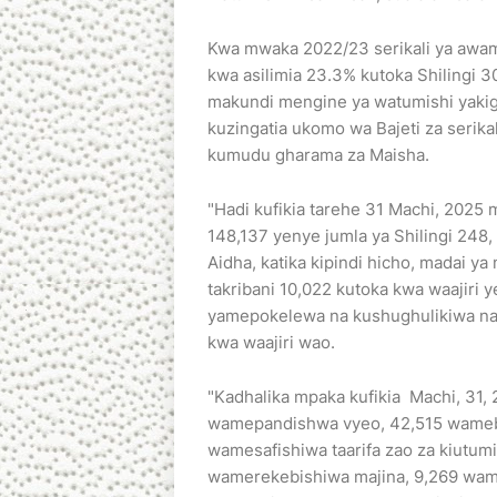
Kwa mwaka 2022/23 serikali ya awamu
kwa asilimia 23.3% kutoka Shilingi 3
makundi mengine ya watumishi yakig
kuzingatia ukomo wa Bajeti za serik
kumudu gharama za Maisha.
"Hadi kufikia tarehe 31 Machi, 2025
148,137 yenye jumla ya Shilingi 248
Aidha, katika kipindi hicho, madai y
takribani 10,022 kutoka kwa waajiri 
yamepokelewa na kushughulikiwa na 
kwa waajiri wao.
"Kadhalika mpaka kufikia Machi, 31
wamepandishwa vyeo, 42,515 wameba
wamesafishiwa taarifa zao za kiutum
wamerekebishiwa majina, 9,269 wame