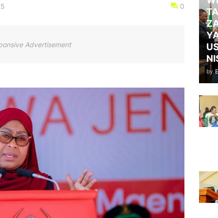
WI
25
0
TA
ZA
Y
ponsive Advertisement
US
NI
by