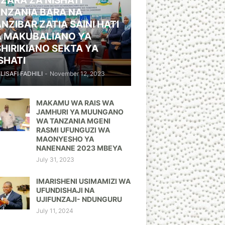
ZARA ZA NISHATI
NZANIA BARA NA
NZIBAR ZATIA SAINI HATI
A MAKUBALIANO YA
HIRIKIANO SEKTA YA
SHATI
ELISAFI FADHILI
-
November 12, 2023
MAKAMU WA RAIS WA
JAMHURI YA MUUNGANO
WA TANZANIA MGENI
RASMI UFUNGUZI WA
MAONYESHO YA
NANENANE 2023 MBEYA
July 31, 2023
IMARISHENI USIMAMIZI WA
UFUNDISHAJI NA
UJIFUNZAJI- NDUNGURU
July 11, 2024