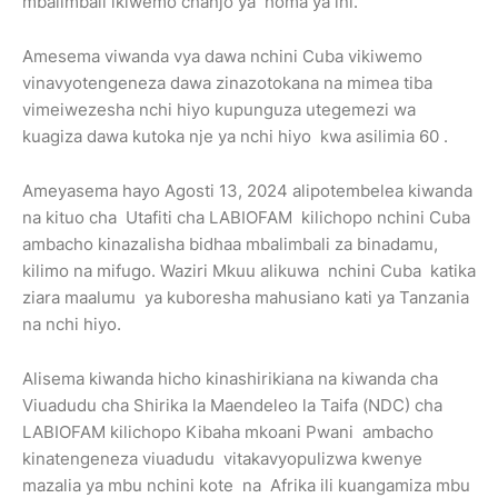
mbalimbali ikiwemo chanjo ya homa ya ini.
Amesema viwanda vya dawa nchini Cuba vikiwemo
vinavyotengeneza dawa zinazotokana na mimea tiba
vimeiwezesha nchi hiyo kupunguza utegemezi wa
kuagiza dawa kutoka nje ya nchi hiyo kwa asilimia 60 .
Ameyasema hayo Agosti 13, 2024 alipotembelea kiwanda
na kituo cha Utafiti cha LABIOFAM kilichopo nchini Cuba
ambacho kinazalisha bidhaa mbalimbali za binadamu,
kilimo na mifugo. Waziri Mkuu alikuwa nchini Cuba katika
ziara maalumu ya kuboresha mahusiano kati ya Tanzania
na nchi hiyo.
Alisema kiwanda hicho kinashirikiana na kiwanda cha
Viuadudu cha Shirika la Maendeleo la Taifa (NDC) cha
LABIOFAM kilichopo Kibaha mkoani Pwani ambacho
kinatengeneza viuadudu vitakavyopulizwa kwenye
mazalia ya mbu nchini kote na Afrika ili kuangamiza mbu