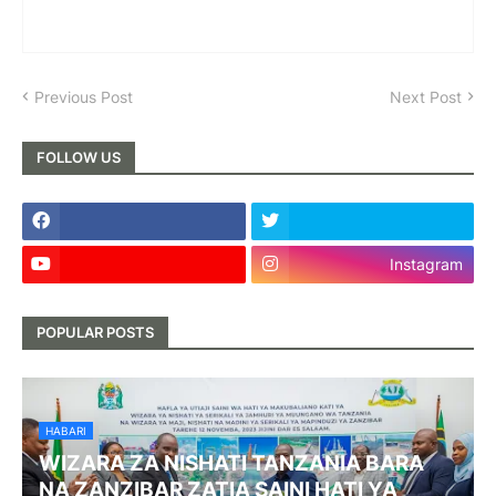
Previous Post
Next Post
FOLLOW US
Instagram
POPULAR POSTS
HABARI
WIZARA ZA NISHATI TANZANIA BARA
NA ZANZIBAR ZATIA SAINI HATI YA