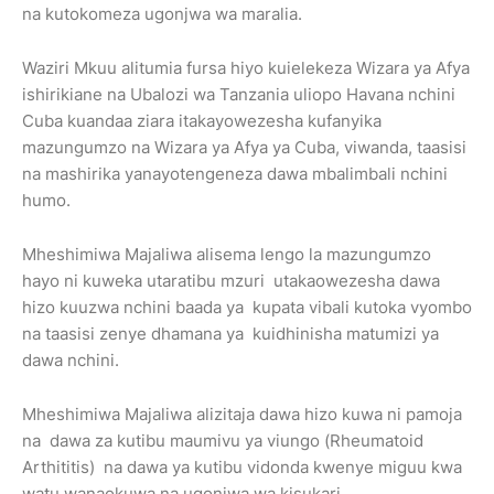
na kutokomeza ugonjwa wa maralia.
Waziri Mkuu alitumia fursa hiyo kuielekeza Wizara ya Afya
ishirikiane na Ubalozi wa Tanzania uliopo Havana nchini
Cuba kuandaa ziara itakayowezesha kufanyika
mazungumzo na Wizara ya Afya ya Cuba, viwanda, taasisi
na mashirika yanayotengeneza dawa mbalimbali nchini
humo.
Mheshimiwa Majaliwa alisema lengo la mazungumzo
hayo ni kuweka utaratibu mzuri utakaowezesha dawa
hizo kuuzwa nchini baada ya kupata vibali kutoka vyombo
na taasisi zenye dhamana ya kuidhinisha matumizi ya
dawa nchini.
Mheshimiwa Majaliwa alizitaja dawa hizo kuwa ni pamoja
na dawa za kutibu maumivu ya viungo (Rheumatoid
Arthititis) na dawa ya kutibu vidonda kwenye miguu kwa
watu wanaokuwa na ugonjwa wa kisukari.