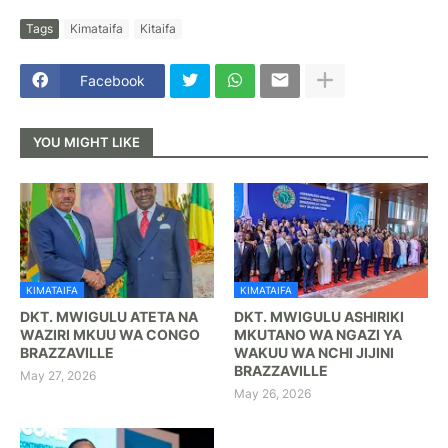
Tags
Kimataifa
Kitaifa
Facebook
YOU MIGHT LIKE
KIMATAIFA
KIMATAIFA
DKT. MWIGULU ATETA NA
DKT. MWIGULU ASHIRIKI
WAZIRI MKUU WA CONGO
MKUTANO WA NGAZI YA
BRAZZAVILLE
WAKUU WA NCHI JIJINI
BRAZZAVILLE
May 27, 2026
May 26, 2026