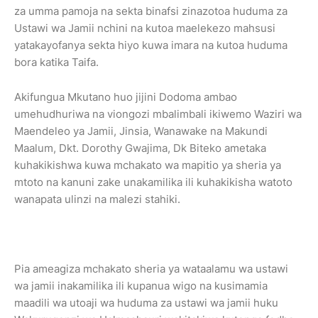
za umma pamoja na sekta binafsi zinazotoa huduma za
Ustawi wa Jamii nchini na kutoa maelekezo mahsusi
yatakayofanya sekta hiyo kuwa imara na kutoa huduma
bora katika Taifa.
Akifungua Mkutano huo jijini Dodoma ambao
umehudhuriwa na viongozi mbalimbali ikiwemo Waziri wa
Maendeleo ya Jamii, Jinsia, Wanawake na Makundi
Maalum, Dkt. Dorothy Gwajima, Dk Biteko ametaka
kuhakikishwa kuwa mchakato wa mapitio ya sheria ya
mtoto na kanuni zake unakamilika ili kuhakikisha watoto
wanapata ulinzi na malezi stahiki.
Pia ameagiza mchakato sheria ya wataalamu wa ustawi
wa jamii inakamilika ili kupanua wigo na kusimamia
maadili wa utoaji wa huduma za ustawi wa jamii huku