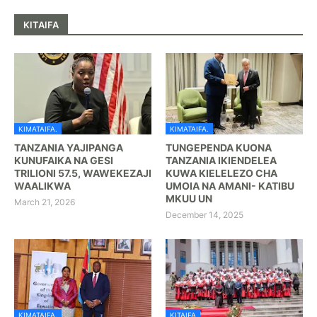
KITAIFA
KIMATAIFA.
KIMATAIFA.
TANZANIA YAJIPANGA
TUNGEPENDA KUONA
KUNUFAIKA NA GESI
TANZANIA IKIENDELEA
TRILIONI 57.5, WAWEKEZAJI
KUWA KIELELEZO CHA
WAALIKWA
UMOIA NA AMANI- KATIBU
MKUU UN
March 21, 2026
December 14, 2025
KIMATAIFA.
KITAIFA