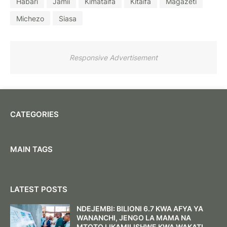
Habari
Jamii
Kimataifa
Kitaifa
Magazeti
Michezo
Siasa
Responsive Advertisement
CATEGORIES
MAIN TAGS
LATEST POSTS
NDEJEMBI: BILIONI 6.7 KWA AFYA YA
WANANCHI, JENGO LA MAMA NA
MTOTO LIKAMILISHWE KWA WAKATI