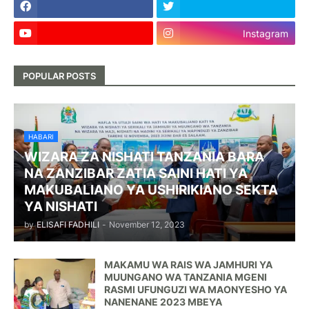
Instagram
POPULAR POSTS
HABARI
WIZARA ZA NISHATI TANZANIA BARA
NA ZANZIBAR ZATIA SAINI HATI YA
MAKUBALIANO YA USHIRIKIANO SEKTA
YA NISHATI
by
ELISAFI FADHILI
-
November 12, 2023
MAKAMU WA RAIS WA JAMHURI YA
MUUNGANO WA TANZANIA MGENI
RASMI UFUNGUZI WA MAONYESHO YA
NANENANE 2023 MBEYA