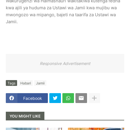
Wakurugenzi wa Halmashauri wakitakiwa kutenga fedha
kwa ajili ya huduma za Ustawi wa Jamii kwa mujibu wa
mwongozo wa mipango, bajeti na taarifa za Ustawi wa
Jamii.
Responsive Advertisement
Tags
Habari
Jamii
Facebook
YOU MIGHT LIKE