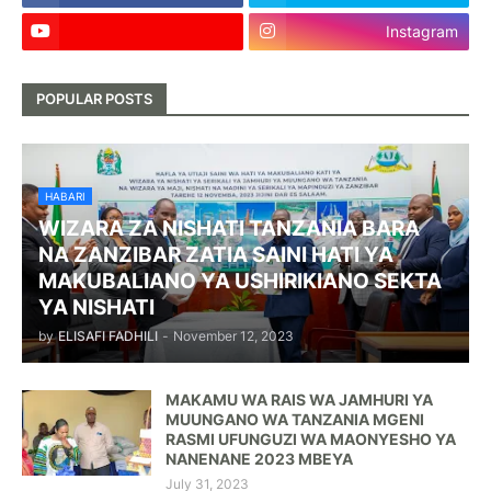
Instagram
POPULAR POSTS
HABARI
WIZARA ZA NISHATI TANZANIA BARA
NA ZANZIBAR ZATIA SAINI HATI YA
MAKUBALIANO YA USHIRIKIANO SEKTA
YA NISHATI
by
ELISAFI FADHILI
-
November 12, 2023
MAKAMU WA RAIS WA JAMHURI YA
MUUNGANO WA TANZANIA MGENI
RASMI UFUNGUZI WA MAONYESHO YA
NANENANE 2023 MBEYA
July 31, 2023