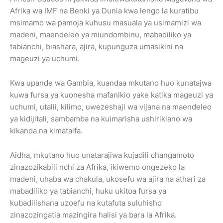
Afrika wa IMF na Benki ya Dunia kwa lengo la kuratibu
msimamo wa pamoja kuhusu masuala ya usimamizi wa
madeni, maendeleo ya miundombinu, mabadiliko ya
tabianchi, biashara, ajira, kupunguza umasikini na
mageuzi ya uchumi.
Kwa upande wa Gambia, kuandaa mkutano huo kunatajwa
kuwa fursa ya kuonesha mafanikio yake katika mageuzi ya
uchumi, utalii, kilimo, uwezeshaji wa vijana na maendeleo
ya kidijitali, sambamba na kuimarisha ushirikiano wa
kikanda na kimataifa.
Aidha, mkutano huo unatarajiwa kujadili changamoto
zinazozikabili nchi za Afrika, ikiwemo ongezeko la
madeni, uhaba wa chakula, ukosefu wa ajira na athari za
mabadiliko ya tabianchi, huku ukitoa fursa ya
kubadilishana uzoefu na kutafuta suluhisho
zinazozingatia mazingira halisi ya bara la Afrika.