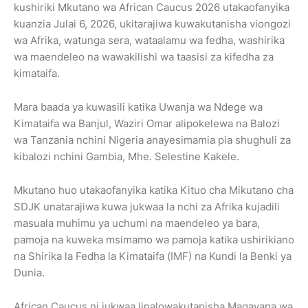
kushiriki Mkutano wa African Caucus 2026 utakaofanyika
kuanzia Julai 6, 2026, ukitarajiwa kuwakutanisha viongozi
wa Afrika, watunga sera, wataalamu wa fedha, washirika
wa maendeleo na wawakilishi wa taasisi za kifedha za
kimataifa.
Mara baada ya kuwasili katika Uwanja wa Ndege wa
Kimataifa wa Banjul, Waziri Omar alipokelewa na Balozi
wa Tanzania nchini Nigeria anayesimamia pia shughuli za
kibalozi nchini Gambia, Mhe. Selestine Kakele.
Mkutano huo utakaofanyika katika Kituo cha Mikutano cha
SDJK unatarajiwa kuwa jukwaa la nchi za Afrika kujadili
masuala muhimu ya uchumi na maendeleo ya bara,
pamoja na kuweka msimamo wa pamoja katika ushirikiano
na Shirika la Fedha la Kimataifa (IMF) na Kundi la Benki ya
Dunia.
African Caucus ni jukwaa linalowakutanisha Magavana wa