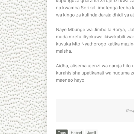
kupunguza gharama za ujenzi kwa zaid
na kwamba Serikali imetenga fedha k
wa kingo za kulinda daraja dhidi ya at
Naye Mbunge wa Jimbo la Rorya, Jafa
muda mrefu iliyokuwa ikiwakabili wa
kuvuka Mto Nyathorogo katika mazingi
maisha.
Aidha, alisema ujenzi wa daraja hilo
kurahisisha upatikanaji wa huduma z
maeneo hayo.
Res
Tags
Habari
Jamii