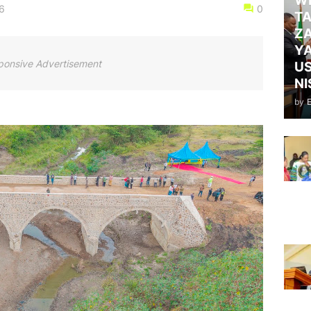
WI
26
0
TA
ZA
Y
ponsive Advertisement
US
NI
by