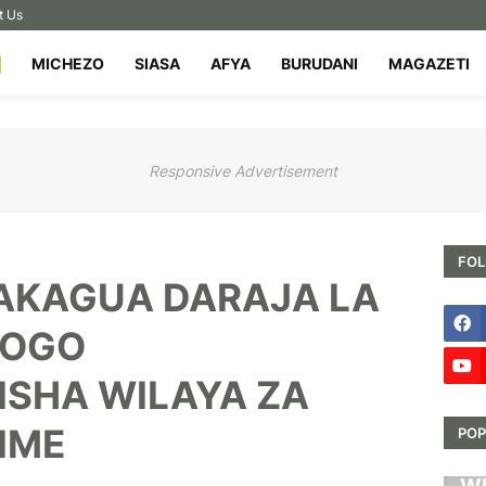
t Us
MICHEZO
SIASA
AFYA
BURUDANI
MAGAZETI
Responsive Advertisement
FOL
 AKAGUA DARAJA LA
ROGO
ISHA WILAYA ZA
IME
POP
HA