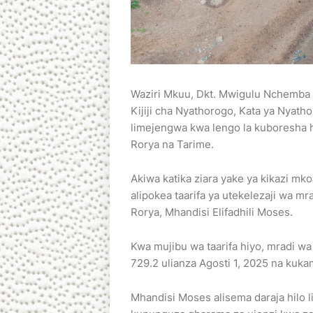
Waziri Mkuu, Dkt. Mwigulu Nchemba a
Kijiji cha Nyathorogo, Kata ya Nyath
limejengwa kwa lengo la kuboresha hu
Rorya na Tarime.
Akiwa katika ziara yake ya kikazi mk
alipokea taarifa ya utekelezaji wa 
Rorya, Mhandisi Elifadhili Moses.
Kwa mujibu wa taarifa hiyo, mradi wa 
729.2 ulianza Agosti 1, 2025 na kukam
Mhandisi Moses alisema daraja hilo 