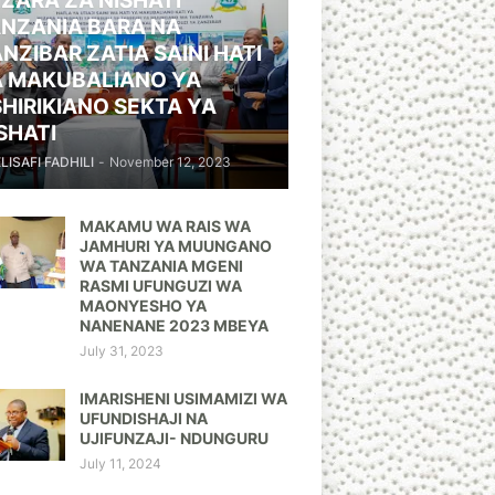
ZARA ZA NISHATI
NZANIA BARA NA
NZIBAR ZATIA SAINI HATI
A MAKUBALIANO YA
HIRIKIANO SEKTA YA
SHATI
ELISAFI FADHILI
-
November 12, 2023
MAKAMU WA RAIS WA
JAMHURI YA MUUNGANO
WA TANZANIA MGENI
RASMI UFUNGUZI WA
MAONYESHO YA
NANENANE 2023 MBEYA
July 31, 2023
IMARISHENI USIMAMIZI WA
UFUNDISHAJI NA
UJIFUNZAJI- NDUNGURU
July 11, 2024