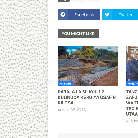
Facebook
Twitter
YOU MIGHT LIKE
HABARI
HABAR
DARAJA LA BILIONI 1.2
TANZA
KUONDOA KERO YA USAFIRI
ZAFU
KILOSA
WA T
TRC 
August 07, 2026
UTAA
August