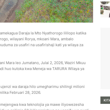
mekagua Daraja la Mto Nyathorogo lililopo katika
orogo, wilayani Rorya, mkoani Mara, ambalo
duma za usafiri na usafirishaji kati ya wilaya za
oani Mara leo Jumatano, Julai 2, 2026, Waziri Mkuu
mradi huo kutoka kwa Meneja wa TARURA Wilaya ya
ujenzi wa daraja hilo umegharimu shilingi milioni
ilika Februari 28, 2026.
KIT
limejengwa kwa teknolojia ya mawe iliyowezesha