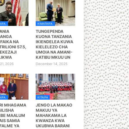
IFA.
KIMATAIFA.
ANIA
TUNGEPENDA
PANGA
KUONA TANZANIA
FAIKA NA
IKIENDELEA KUWA
TRILIONI 57.5,
KIELELEZO CHA
KEZAJI
UMOIA NA AMANI-
LIKWA
KATIBU MKUU UN
21, 2026
December 14, 2025
IFA.
KITAIFA
RI MHAGAMA
JENGO LA MAKAO
ILISHA
MAKUU YA
BE MAALUM
MAHAKAMA LA
AIS SAMIA
KWANZA KWA
FALME YA
UKUBWA BARANI