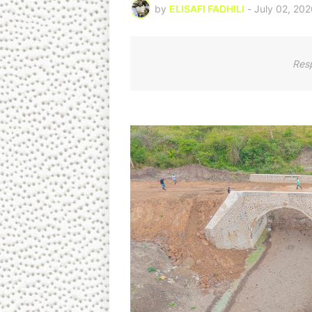
by
ELISAFI FADHILI
-
July 02, 20
Res