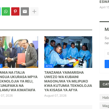
ESWA
April 1
M
Su
ne
I
AFYA
NIA NA ITALIA
TANZANIA YAIMARISHA
NGUA UKURASA MPYA
UWEZO WA KUBAINI
EKNOLOJIA YA RELI,
MAGONJWA YA MILIPUKO
CAT
KUNUFAIKA NA
KWA KUTUMIA TEKNOLOJIA
LAMU WA KIMATAIFA
YA KISASA YA AFYA
 07, 2026
August 07, 2026
Hab
Mag