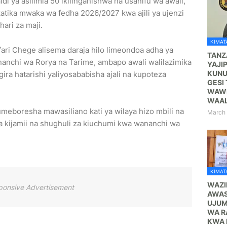
i ya asilimia 50 ikilinganishwa na usanifu wa awali,
atika mwaka wa fedha 2026/2027 kwa ajili ya ujenzi
hari za maji.
KIMATA
ri Chege alisema daraja hilo limeondoa adha ya
TANZ
nanchi wa Rorya na Tarime, ambapo awali walilazimika
YAJI
KUNU
ra hatarishi yaliyosababisha ajali na kupoteza
GESI 
WAWE
WAA
 umeboresha mawasiliano kati ya wilaya hizo mbili na
March 
a kijamii na shughuli za kiuchumi kwa wananchi wa
KIMATA
WAZI
ponsive Advertisement
AWAS
UJUM
WA R
KWA 