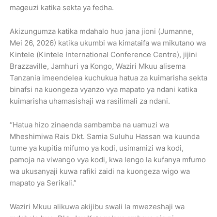
mageuzi katika sekta ya fedha.
Akizungumza katika mdahalo huo jana jioni (Jumanne,
Mei 26, 2026) katika ukumbi wa kimataifa wa mikutano wa
Kintele (Kintele International Conference Centre), jijini
Brazzaville, Jamhuri ya Kongo, Waziri Mkuu alisema
Tanzania imeendelea kuchukua hatua za kuimarisha sekta
binafsi na kuongeza vyanzo vya mapato ya ndani katika
kuimarisha uhamasishaji wa rasilimali za ndani.
“Hatua hizo zinaenda sambamba na uamuzi wa
Mheshimiwa Rais Dkt. Samia Suluhu Hassan wa kuunda
tume ya kupitia mifumo ya kodi, usimamizi wa kodi,
pamoja na viwango vya kodi, kwa lengo la kufanya mfumo
wa ukusanyaji kuwa rafiki zaidi na kuongeza wigo wa
mapato ya Serikali.”
Waziri Mkuu alikuwa akijibu swali la mwezeshaji wa