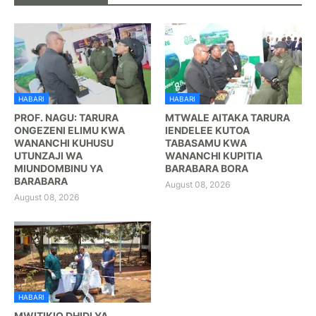
HABARI
HABARI
PROF. NAGU: TARURA
MTWALE AITAKA TARURA
ONGEZENI ELIMU KWA
IENDELEE KUTOA
WANANCHI KUHUSU
TABASAMU KWA
UTUNZAJI WA
WANANCHI KUPITIA
MIUNDOMBINU YA
BARABARA BORA ‎
BARABARA ‎
August 08, 2026
August 08, 2026
HABARI
MWITIKIO DHIDI YA