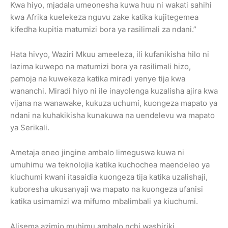
Kwa hiyo, mjadala umeonesha kuwa huu ni wakati sahihi
kwa Afrika kuelekeza nguvu zake katika kujitegemea
kifedha kupitia matumizi bora ya rasilimali za ndani.”
Hata hivyo, Waziri Mkuu ameeleza, ili kufanikisha hilo ni
lazima kuwepo na matumizi bora ya rasilimali hizo,
pamoja na kuwekeza katika miradi yenye tija kwa
wananchi. Miradi hiyo ni ile inayolenga kuzalisha ajira kwa
vijana na wanawake, kukuza uchumi, kuongeza mapato ya
ndani na kuhakikisha kunakuwa na uendelevu wa mapato
ya Serikali.
Ametaja eneo jingine ambalo limeguswa kuwa ni
umuhimu wa teknolojia katika kuchochea maendeleo ya
kiuchumi kwani itasaidia kuongeza tija katika uzalishaji,
kuboresha ukusanyaji wa mapato na kuongeza ufanisi
katika usimamizi wa mifumo mbalimbali ya kiuchumi.
Alisema azimio muhimu ambalo nchi washiriki