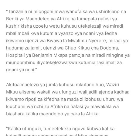
“Tanzania ni miongoni mwa wanufaika wa ushirikiano na
Benki ya Maendeleo ya Afrika na tumepata nafasi ya
kushirikisha uzoefu wetu kuhusu utekelezaji wa miradi
mbalimbali kwa kutumia vyanzo vya ndani vya fedha
ikiwemo ujenzi wa Bwawa la Mwalimu Nyerere, miradi ya
huduma za jamii, ujenzi wa Chuo Kikuu cha Dodoma,
Hospitali ya Benjamin Mkapa pamoja na miradi mingine ya
miundombinu iliyotekelezwa kwa kutumia rasilimali za
ndani ya nchi.”
Akitoa maelezo ya jumla kuhusu mkutano huo, Waziri
Mkuu alisema wakati wa ufunguzi walijadili ajenda kadhaa
ikiwemo ripoti za kifedha na mada zilizohusu uhuru wa
kiuchumi wa nchi za Afrika na nafasi ya mawakala wa
biashara katika maendeleo ya bara la Afrika.
“Katika ufunguzi, tumeelekeza nguvu kubwa katika
kujadili namna ambavyo nchi za Afrika zinaweza