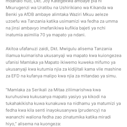
mdahalo huo, Dkt. Joy Kategekwa ambaye pia ni
Mkurugenzi wa Uratibu na Ushirikiano wa Kikanda wa
Benki ya AfDB ambaye alimtaka Waziri Mkuu aeleze
uzoefu wa Tanzania katika usimamizi wa fedha za umma
na jinsi ambavyo imefanikiwa kufikia bajeti ya nchi
inatumia asimilia 70 ya mapato ya ndani.
Akitoa ufafanuzi zaidi, Dkt. Mwigulu alisema Tanzania
iliamua kuimarisha ukusanyaji wa mapato kwa kuiongezea
ufanisi Mamlaka ya Mapato ikiwemo kuweka mifumo ya
ukusanyaji kwa kutumia njia za kidijitali kama vile mashine
za EFD na kufanya malipo kwa njia za mitandao ya simu.
“Mamlaka za Serikali za Mitaa ziliimarishwa kwa
kuruhusiwa kukusanya mapato yasiyo ya kikodi na
tukahakikisha kuwa kunakuwa na nidhamu ya matumizi ya
fedha kwa kila senti inayokusanywa (prudency) na
wananchi waliona fedha zao zinatumika katika miradi
hiyo,” alisema na kuongeza: