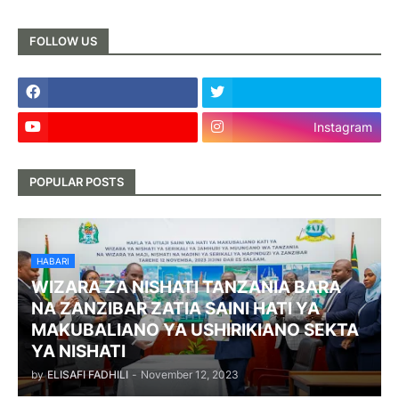
FOLLOW US
Instagram
POPULAR POSTS
HABARI
WIZARA ZA NISHATI TANZANIA BARA
NA ZANZIBAR ZATIA SAINI HATI YA
MAKUBALIANO YA USHIRIKIANO SEKTA
YA NISHATI
by
ELISAFI FADHILI
-
November 12, 2023