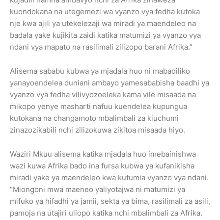
kuondokana na utegemezi wa vyanzo vya fedha kutoka
nje kwa ajili ya utekelezaji wa miradi ya maendeleo na
badala yake kujikita zaidi katika matumizi ya vyanzo vya
ndani vya mapato na rasilimali zilizopo barani Afrika.”
Alisema sababu kubwa ya mjadala huo ni mabadiliko
yanayoendelea duniani ambayo yamesababisha baadhi ya
vyanzo vya fedha vilivyozoeleka kama vile misaada na
mikopo yenye masharti nafuu kuendelea kupungua
kutokana na changamoto mbalimbali za kiuchumi
zinazozikabili nchi zilizokuwa zikitoa misaada hiyo.
Waziri Mkuu alisema katika mjadala huo imebainishwa
wazi kuwa Afrika bado ina fursa kubwa ya kufanikisha
miradi yake ya maendeleo kwa kutumia vyanzo vya ndani.
“Miongoni mwa maeneo yaliyotajwa ni matumizi ya
mifuko ya hifadhi ya jamii, sekta ya bima, rasilimali za asili,
pamoja na utajiri uliopo katika nchi mbalimbali za Afrika.