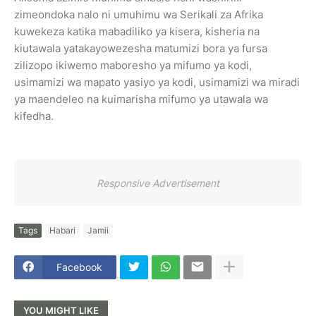
zimeondoka nalo ni umuhimu wa Serikali za Afrika
kuwekeza katika mabadiliko ya kisera, kisheria na
kiutawala yatakayowezesha matumizi bora ya fursa
zilizopo ikiwemo maboresho ya mifumo ya kodi,
usimamizi wa mapato yasiyo ya kodi, usimamizi wa miradi
ya maendeleo na kuimarisha mifumo ya utawala wa
kifedha.
Responsive Advertisement
Tags
Habari
Jamii
Facebook
YOU MIGHT LIKE