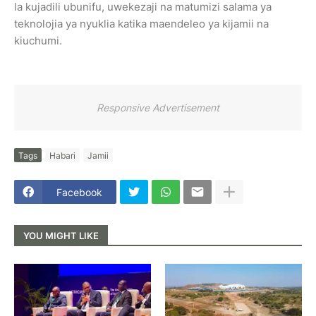
la kujadili ubunifu, uwekezaji na matumizi salama ya
teknolojia ya nyuklia katika maendeleo ya kijamii na
kiuchumi.
Responsive Advertisement
Tags
Habari
Jamii
Facebook
YOU MIGHT LIKE