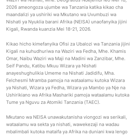
2026 ameongoza ujumbe wa Tanzania katika kikao cha
maandalizi ya ushiriki wa Mkutano wa Uvumbuzi wa
Nishati ya Nyuklia barani Afrika (NEISA) unaofanyika jijini
Kigali, Rwanda kuanzia Mei 18-21, 2026.
Kikao hicho kimefanyika Ofisi za Ubalozi wa Tanzania jijini
Kigali na kuhudhuriwa na Waziri wa Fedha, Mhe. Khamis
Omar, Naibu Waziri wa Maji na Madini wa Zanzibar, Mhe.
Seif Pandu, Katibu Mkuu Wizara ya Nishati
anayeshughulikia Umeme na Nishati Jadidifu, Mha.
Felchesmi Mramba pamoja na wataalamu kutoka Wizara
ya Nishati, Wizara ya Fedha, Wizara ya Mambo ya Nje na
Ushirikiano wa Afrika Mashariki pamoja wataalamu kutoka
Tume ya Nguvu za Atomiki Tanzania (TAEC).
Mkutano wa NEISA unawakutanisha viongozi wa serikali,
wataalamu wa sekta ya nishati, wawekezaji na wadau
mbalimbali kutoka mataifa ya Afrika na duniani kwa lengo