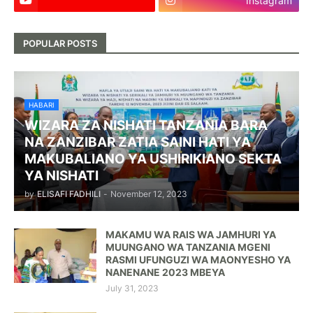
Instagram
POPULAR POSTS
HABARI
WIZARA ZA NISHATI TANZANIA BARA
NA ZANZIBAR ZATIA SAINI HATI YA
MAKUBALIANO YA USHIRIKIANO SEKTA
YA NISHATI
by
ELISAFI FADHILI
-
November 12, 2023
MAKAMU WA RAIS WA JAMHURI YA
MUUNGANO WA TANZANIA MGENI
RASMI UFUNGUZI WA MAONYESHO YA
NANENANE 2023 MBEYA
July 31, 2023