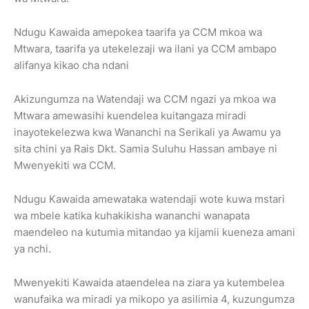
Ndugu Kawaida amepokea taarifa ya CCM mkoa wa
Mtwara, taarifa ya utekelezaji wa ilani ya CCM ambapo
alifanya kikao cha ndani
Akizungumza na Watendaji wa CCM ngazi ya mkoa wa
Mtwara amewasihi kuendelea kuitangaza miradi
inayotekelezwa kwa Wananchi na Serikali ya Awamu ya
sita chini ya Rais Dkt. Samia Suluhu Hassan ambaye ni
Mwenyekiti wa CCM.
Ndugu Kawaida amewataka watendaji wote kuwa mstari
wa mbele katika kuhakikisha wananchi wanapata
maendeleo na kutumia mitandao ya kijamii kueneza amani
ya nchi.
Mwenyekiti Kawaida ataendelea na ziara ya kutembelea
wanufaika wa miradi ya mikopo ya asilimia 4, kuzungumza