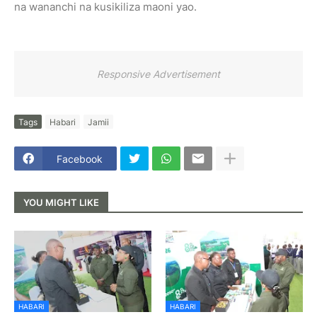
na wananchi na kusikiliza maoni yao.
Responsive Advertisement
Tags
Habari
Jamii
Facebook
YOU MIGHT LIKE
HABARI
HABARI