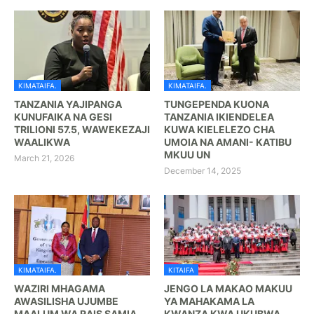
KIMATAIFA.
KIMATAIFA.
TANZANIA YAJIPANGA
TUNGEPENDA KUONA
KUNUFAIKA NA GESI
TANZANIA IKIENDELEA
TRILIONI 57.5, WAWEKEZAJI
KUWA KIELELEZO CHA
WAALIKWA
UMOIA NA AMANI- KATIBU
MKUU UN
March 21, 2026
December 14, 2025
KIMATAIFA.
KITAIFA
WAZIRI MHAGAMA
JENGO LA MAKAO MAKUU
AWASILISHA UJUMBE
YA MAHAKAMA LA
MAALUM WA RAIS SAMIA
KWANZA KWA UKUBWA