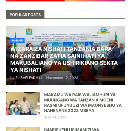
POPULAR POSTS
HABARI
WIZARA ZA NISHATI TANZANIA BARA
NA ZANZIBAR ZATIA SAINI HATI YA
MAKUBALIANO YA USHIRIKIANO SEKTA
YA NISHATI
by
ELISAFI FADHILI
-
November 12, 2023
MAKAMU WA RAIS WA JAMHURI YA
MUUNGANO WA TANZANIA MGENI
RASMI UFUNGUZI WA MAONYESHO YA
NANENANE 2023 MBEYA
July 31, 2023
IMARISHENI USIMAMIZI WA