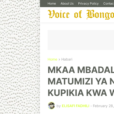
Home
About Us
Privacy Policy
Contac
Home
Habari
MKAA MBADA
MATUMIZI YA N
KUPIKIA KWA
by
ELISAFI FADHILI
-
February 28