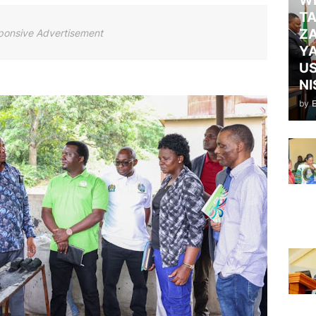
WI
TA
ZA
ponsive Advertisement
Y
US
NI
by