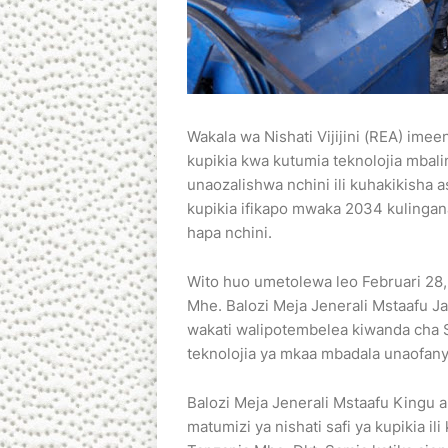
Wakala wa Nishati Vijijini (REA) ime
kupikia kwa kutumia teknolojia mbal
unaozalishwa nchini ili kuhakikisha a
kupikia ifikapo mwaka 2034 kulingana
hapa nchini.
Wito huo umetolewa leo Februari 28, 
Mhe. Balozi Meja Jenerali Mstaafu 
wakati walipotembelea kiwanda cha S
teknolojia ya mkaa mbadala unaofany
Balozi Meja Jenerali Mstaafu Kingu 
matumizi ya nishati safi ya kupikia