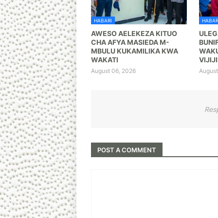
HABARI
HABAR
AWESO AELEKEZA KITUO
ULEG
CHA AFYA MASIEDA M-
BUNI
MBULU KUKAMILIKA KWA
WAKU
WAKATI
VIJIJI
August 06, 2026
August
Res
POST A COMMENT