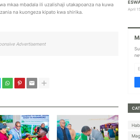
ESWA
ji wa mkaa mbadala ili uzalishaji utakapoanza na kuwa
April 1
zania na kuongeza kipato kwa shirika.
M
ponsive Advertisement
Su
ne
CAT
Hab
Mag