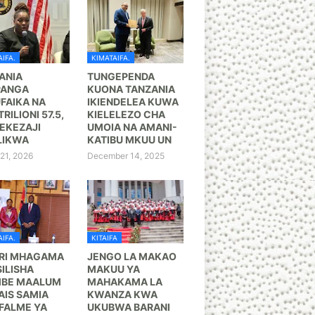
IFA.
KIMATAIFA.
ANIA
TUNGEPENDA
PANGA
KUONA TANZANIA
FAIKA NA
IKIENDELEA KUWA
TRILIONI 57.5,
KIELELEZO CHA
KEZAJI
UMOIA NA AMANI-
LIKWA
KATIBU MKUU UN
21, 2026
December 14, 2025
IFA.
KITAIFA
RI MHAGAMA
JENGO LA MAKAO
ILISHA
MAKUU YA
BE MAALUM
MAHAKAMA LA
AIS SAMIA
KWANZA KWA
FALME YA
UKUBWA BARANI