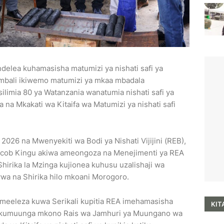
endelea kuhamasisha matumizi ya nishati safi ya
imbali ikiwemo matumizi ya mkaa mbadala
silimia 80 ya Watanzania wanatumia nishati safi ya
 na Mkakati wa Kitaifa wa Matumizi ya nishati safi
2026 na Mwenyekiti wa Bodi ya Nishati Vijijini (REB),
Jacob Kingu akiwa ameongoza na Menejimenti ya REA
hirika la Mzinga kujionea kuhusu uzalishaji wa
wa na Shirika hilo mkoani Morogoro.
ameeleza kuwa Serikali kupitia REA imehamasisha
KIT
 ili kumuunga mkono Rais wa Jamhuri ya Muungano wa