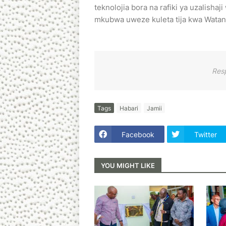
teknolojia bora na rafiki ya uzalisha
mkubwa uweze kuleta tija kwa Watan
Res
Tags
Habari
Jamii
Facebook
Twitter
YOU MIGHT LIKE