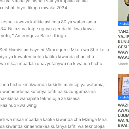
 ya Kitaifa ya nishati safi ya kupikia katika
ishati hiyo ifikapo mwaka 2034.
esha kuweza kufikia asilimia 80 ya watanzania
KIMATA
034. Ni lazima tuipe nguvu ajenda hii kwa kuwa
TANZ
yetu, " Ameongeza Balozi Kingu.
YAJI
KUNU
GESI 
Seif Hamisi ambaye ni Mkurugenzi Mkuu wa Shirika la
WAWE
iyo ya kuwatembelea katika kiwanda chao cha
WAA
i wa mkaa mbadala unavyofanywa na kiwanda hicho
March 
nda hicho kinakwenda kukidhi mahitaji ya watumiaji
 wanaendelea kufanya tafiti na kuzungumza na
KIMATA
hakikisha wanapata teknolojia za kisasa
WAZI
kaa huo kwa wingi.
AWAS
UJUM
di wa mkaa mbadala katika kiwanda cha Mzinga Mha.
WA R
KWA 
a kiwanda kinaendekea kufanya tafiti wa teknolojia