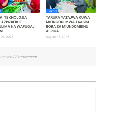
I
HABARI
A: TEKNOLOJIA
TARURA YATAJWA KUWA
FU ZIWAFIKIE
MIONGONI MWA TAASISI
LIMA NA WAFUGAJI
BORA ZA MIUNDOMBINU
NI
AFRIKA
 06, 2026
August 06, 2026
ponsive Advertisement