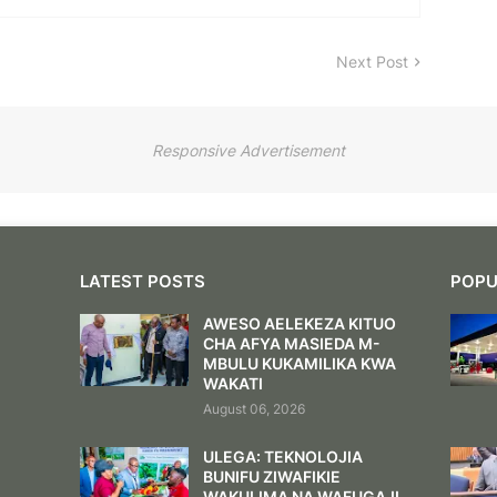
Next Post
Responsive Advertisement
LATEST POSTS
POPU
AWESO AELEKEZA KITUO
CHA AFYA MASIEDA M-
MBULU KUKAMILIKA KWA
WAKATI
August 06, 2026
ULEGA: TEKNOLOJIA
BUNIFU ZIWAFIKIE
WAKULIMA NA WAFUGAJI