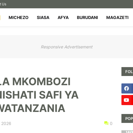
t Us
MICHEZO
SIASA
AFYA
BURUDANI
MAGAZETI
Responsive Advertisement
FOL
LA MKOMBOZI
ISHATI SAFI YA
 WATANZANIA
POP
, 2026
0
HA