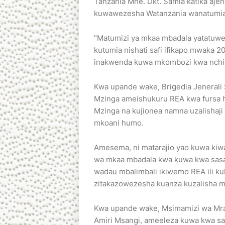
Tanzania Mhe. Dkt. Samia katika ajenda
kuwawezesha Watanzania wanatumia n
"Matumizi ya mkaa mbadala yatatuwez
kutumia nishati safi ifikapo mwaka 2
inakwenda kuwa mkombozi kwa nchi 
Kwa upande wake, Brigedia Jenerali 
Mzinga ameishukuru REA kwa fursa h
Mzinga na kujionea namna uzalishaj
mkoani humo.
Amesema, ni matarajio yao kuwa kiwa
wa mkaa mbadala kwa kuwa kwa sasa
wadau mbalimbali ikiwemo REA ili ku
zitakazowezesha kuanza kuzalisha m
Kwa upande wake, Msimamizi wa Mra
Amiri Msangi, ameeleza kuwa kwa sas