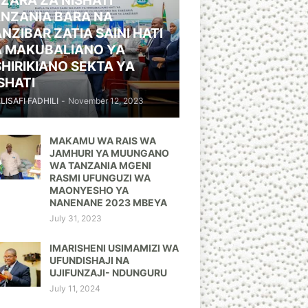
ZARA ZA NISHATI
NZANIA BARA NA
NZIBAR ZATIA SAINI HATI
A MAKUBALIANO YA
HIRIKIANO SEKTA YA
SHATI
ELISAFI FADHILI
-
November 12, 2023
MAKAMU WA RAIS WA
JAMHURI YA MUUNGANO
WA TANZANIA MGENI
RASMI UFUNGUZI WA
MAONYESHO YA
NANENANE 2023 MBEYA
July 31, 2023
IMARISHENI USIMAMIZI WA
UFUNDISHAJI NA
UJIFUNZAJI- NDUNGURU
July 11, 2024