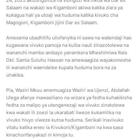
24, 2025 akizungumza na viongozi wa mkoa wa Dar es
Salaam na wakazi wa Kigamboni akiwa katika ziara ya
kukagua hali ya utoaji wa huduma katika kivuko cha
Magogoni, Kigamboni jijini Dar es Salaam.
Amesema ubadhilifu uliofanyika ni sawa na watendaji hao
kugawana vivuko pamoja na kuiba nauli zinazotolewa na
wananchi mambo ambayo yanamkera Mheshimiwa Rais
Dkt. Samia Suluhu Hassan na amewaagiza wayakomeshe
ili wananchi waendelee kupata huduma bora na za
uhakika.
Pia, Waziri Mkuu amemuagiza Waziri wa Ujenzi, Abdallah
Ulega afanye mawasiliano na wizara ya fedha kuhakikisha
fedha za malipo ya utengenezaji wa vivuko zinatolewa
kwa wakati ili zoezi la ukarabati liweze kukamilika na
vivuko hivyo viweze kutoa huduma. Serikali inavivuko
vitatu katika eneo la Kivukoni/Kigamboni na kwa sasa
kinachonfanyakazi ni kimoja tu.