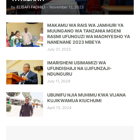
by
ELISAFI FADHILI
-
November 12, 2023
MAKAMU WA RAIS WA JAMHURI YA
MUUNGANO WA TANZANIA MGENI
RASMI UFUNGUZI WA MAONYESHO YA
NANENANE 2023 MBEYA
July 31, 2023
IMARISHENI USIMAMIZI WA
UFUNDISHAJI NA UJIFUNZAJI-
NDUNGURU
July 11, 2024
UBUNIFU NJIA MUHIMU KWA VIJANA
KUJIKWAMUA KIUCHUMI
April 13, 2024