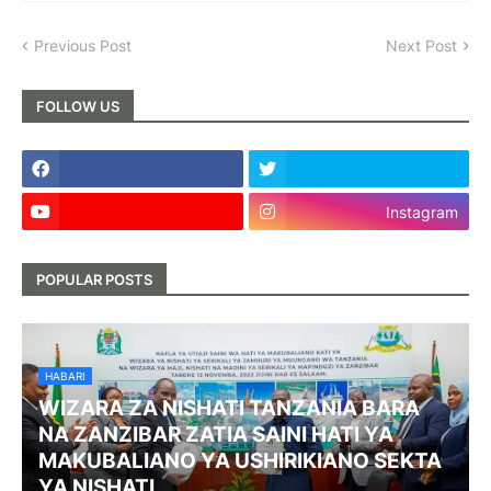
Previous Post
Next Post
FOLLOW US
Instagram
POPULAR POSTS
HABARI
WIZARA ZA NISHATI TANZANIA BARA
NA ZANZIBAR ZATIA SAINI HATI YA
MAKUBALIANO YA USHIRIKIANO SEKTA
YA NISHATI