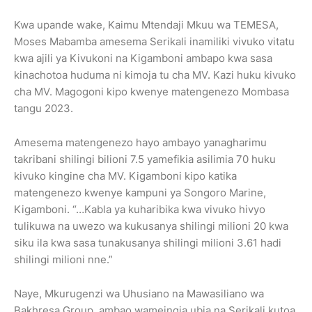
Kwa upande wake, Kaimu Mtendaji Mkuu wa TEMESA,
Moses Mabamba amesema Serikali inamiliki vivuko vitatu
kwa ajili ya Kivukoni na Kigamboni ambapo kwa sasa
kinachotoa huduma ni kimoja tu cha MV. Kazi huku kivuko
cha MV. Magogoni kipo kwenye matengenezo Mombasa
tangu 2023.
Amesema matengenezo hayo ambayo yanagharimu
takribani shilingi bilioni 7.5 yamefikia asilimia 70 huku
kivuko kingine cha MV. Kigamboni kipo katika
matengenezo kwenye kampuni ya Songoro Marine,
Kigamboni. “…Kabla ya kuharibika kwa vivuko hivyo
tulikuwa na uwezo wa kukusanya shilingi milioni 20 kwa
siku ila kwa sasa tunakusanya shilingi milioni 3.61 hadi
shilingi milioni nne.”
Naye, Mkurugenzi wa Uhusiano na Mawasiliano wa
Bakhresa Group, ambao wameingia ubia na Serikali kutoa