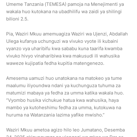
Umeme Tanzania (TEMESA) pamoja na Menejimenti ya
wakala huo kutokana na ubadhilifu wa zaidi ya shilingi
bilioni 2.5.
Pia, Waziri Mkuu amemuagiza Waziri wa Ujenzi, Abdallah
Ulega kufanya uchunguzi wa vivuko vyote ili kubaini
vyanzo vya uharibifu kwa sababu kuna taarifa kwamba
vivuko hivyo vinaharibiwa kwa makusudi ili wahusika
waweze kujipatia fedha kupitia matengenezo.
Amesema uamuzi huo unatokana na matokeo ya tume
maalumu iliyoundwa ndani ya kuchunguza tuhuma za
matumizi mabaya ya fedha za umma katika wakala huo.
“Vyombo husika vichukue hatua kwa wahusika, haya
mambo ya kutoheshimu fedha za umma, kutokuwa na
huruma na Watanzania lazima yafike mwisho.”
Waziri Mkuu ametoa agizo hilo leo Jumatano, Desemba