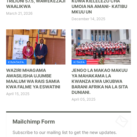
TRILIONI 57.5, WAWEKEZAJI
KUWA KIELELEZO CHA
WAALIKWA
UMOIA NA AMANI- KATIBU
MKUU UN
March 21, 2026
December 14, 2025
KIMATAIFA.
KITAIFA
WAZIRI MHAGAMA
JENGO LA MAKAO MAKUU
AWASILISHA UJUMBE
YA MAHAKAMA LA
MAALUM WA RAIS SAMIA
KWANZA KWA UKUBWA
KWA FALME YA ESWATINI
BARANI AFRIKA NA LA SITA
DUNIANI.
April 15, 2025
April 05, 2025
Mailchimp Form
Subscribe to our mailing list to get the new updates.