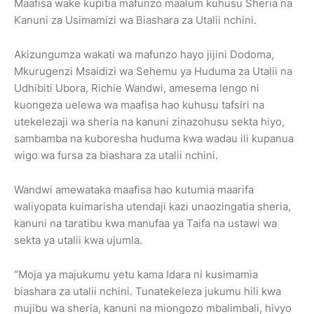
Maafisa wake kupitia mafunzo maalum kuhusu Sheria na
Kanuni za Usimamizi wa Biashara za Utalii nchini.
Akizungumza wakati wa mafunzo hayo jijini Dodoma,
Mkurugenzi Msaidizi wa Sehemu ya Huduma za Utalii na
Udhibiti Ubora, Richie Wandwi, amesema lengo ni
kuongeza uelewa wa maafisa hao kuhusu tafsiri na
utekelezaji wa sheria na kanuni zinazohusu sekta hiyo,
sambamba na kuboresha huduma kwa wadau ili kupanua
wigo wa fursa za biashara za utalii nchini.
Wandwi amewataka maafisa hao kutumia maarifa
waliyopata kuimarisha utendaji kazi unaozingatia sheria,
kanuni na taratibu kwa manufaa ya Taifa na ustawi wa
sekta ya utalii kwa ujumla.
“Moja ya majukumu yetu kama Idara ni kusimamia
biashara za utalii nchini. Tunatekeleza jukumu hili kwa
mujibu wa sheria, kanuni na miongozo mbalimbali, hivyo