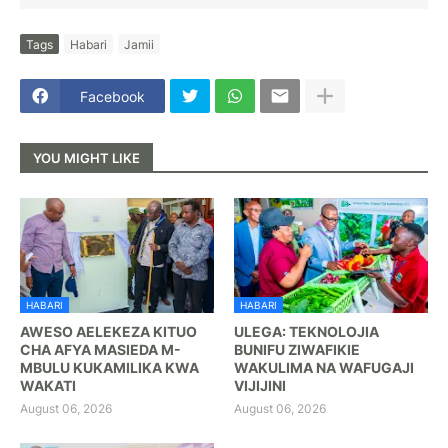
Tags
Habari
Jamii
Facebook
YOU MIGHT LIKE
HABARI
HABARI
AWESO AELEKEZA KITUO
ULEGA: TEKNOLOJIA
CHA AFYA MASIEDA M-
BUNIFU ZIWAFIKIE
MBULU KUKAMILIKA KWA
WAKULIMA NA WAFUGAJI
WAKATI
VIJIJINI
August 06, 2026
August 06, 2026