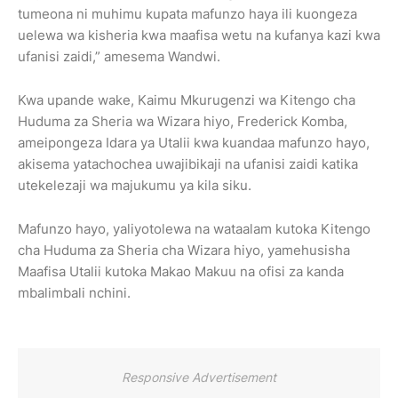
tumeona ni muhimu kupata mafunzo haya ili kuongeza
uelewa wa kisheria kwa maafisa wetu na kufanya kazi kwa
ufanisi zaidi,” amesema Wandwi.
Kwa upande wake, Kaimu Mkurugenzi wa Kitengo cha
Huduma za Sheria wa Wizara hiyo, Frederick Komba,
ameipongeza Idara ya Utalii kwa kuandaa mafunzo hayo,
akisema yatachochea uwajibikaji na ufanisi zaidi katika
utekelezaji wa majukumu ya kila siku.
Mafunzo hayo, yaliyotolewa na wataalam kutoka Kitengo
cha Huduma za Sheria cha Wizara hiyo, yamehusisha
Maafisa Utalii kutoka Makao Makuu na ofisi za kanda
mbalimbali nchini.
Responsive Advertisement