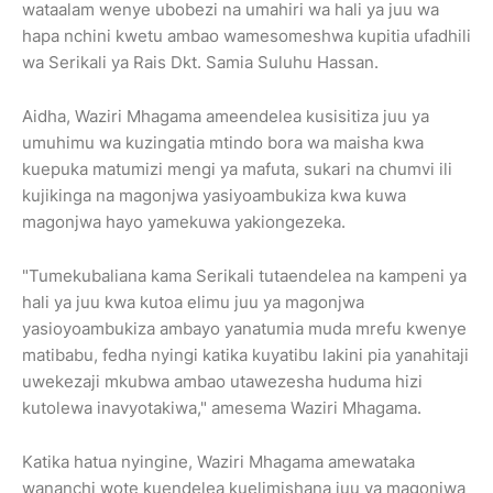
wataalam wenye ubobezi na umahiri wa hali ya juu wa
hapa nchini kwetu ambao wamesomeshwa kupitia ufadhili
wa Serikali ya Rais Dkt. Samia Suluhu Hassan.
Aidha, Waziri Mhagama ameendelea kusisitiza juu ya
umuhimu wa kuzingatia mtindo bora wa maisha kwa
kuepuka matumizi mengi ya mafuta, sukari na chumvi ili
kujikinga na magonjwa yasiyoambukiza kwa kuwa
magonjwa hayo yamekuwa yakiongezeka.
"Tumekubaliana kama Serikali tutaendelea na kampeni ya
hali ya juu kwa kutoa elimu juu ya magonjwa
yasioyoambukiza ambayo yanatumia muda mrefu kwenye
matibabu, fedha nyingi katika kuyatibu lakini pia yanahitaji
uwekezaji mkubwa ambao utawezesha huduma hizi
kutolewa inavyotakiwa," amesema Waziri Mhagama.
Katika hatua nyingine, Waziri Mhagama amewataka
wananchi wote kuendelea kuelimishana juu ya magonjwa