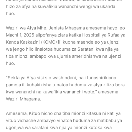
hizo za afya na kuwafikia wananchi wengi wa ukanda
huo.
Waziri wa Afya Mhe. Jenista Mhagama amesema hayo leo
Machi 1, 2025 alipofanya ziara katika Hospitali ya Rufaa ya
Kanda Kaskazini (KCMC) ili kuona maendeleo ya ujenzi
wa jengo hilo linalotoa huduma za Saratani kwa njia ya
tiba mionzi ambapo kwa ujumla ameridhishwa na ujenzi
huo.
"Sekta ya Afya sisi sio washindani, bali tunashirikiana
pamoja ili kuhakikisha tunatoa hudumu za afya zilizo bora
kwa wananchi na kuwafikia wananchi wote," amesema
Waziri Mhagama.
Amesema, Kituo hicho cha tiba mionzi kitakua ni kati ya
vituo vichache ambavyo vinatoa huduma za matibabu ya
ugonjwa wa saratani kwa njia ya mionzi kutoka kwa