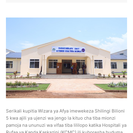
Serikali kupitia Wizara ya Afya imewekeza Shilingi Bilioni
5 kwa ajili ya ujenzi wa jengo la kituo cha tiba mionzi
pamoja na ununuzi wa vifaa tiba lililopo katika Hospitali ya
Rufaa ya Kanda Kaskazini (KCMC) ili kuboresha huduma