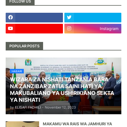
FOLLOW US
Instagram
POPULAR POSTS
HABARI
WIZARA ZA NISHATI TANZANIA BARA
NA ZANZIBAR ZATIA SAINI HATI YA
MAKUBALIANO YA USHIRIKIANO SEKTA
YA NISHATI
by
ELISAFI FADHILI
-
November 12, 2023
MAKAMU WA RAIS WA JAMHURI YA