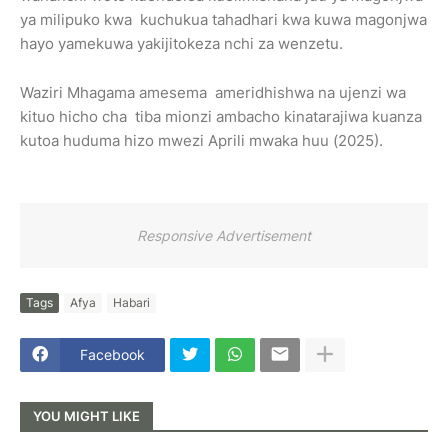
ya milipuko kwa kuchukua tahadhari kwa kuwa magonjwa
hayo yamekuwa yakijitokeza nchi za wenzetu.
Waziri Mhagama amesema ameridhishwa na ujenzi wa
kituo hicho cha tiba mionzi ambacho kinatarajiwa kuanza
kutoa huduma hizo mwezi Aprili mwaka huu (2025).
Responsive Advertisement
Tags
Afya
Habari
Facebook
YOU MIGHT LIKE