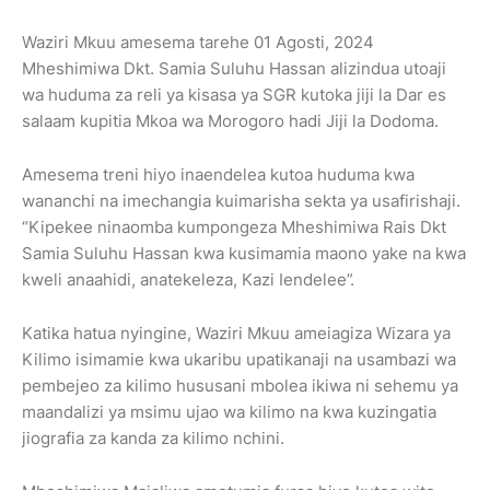
Waziri Mkuu amesema tarehe 01 Agosti, 2024
Mheshimiwa Dkt. Samia Suluhu Hassan alizindua utoaji
wa huduma za reli ya kisasa ya SGR kutoka jiji la Dar es
salaam kupitia Mkoa wa Morogoro hadi Jiji la Dodoma.
Amesema treni hiyo inaendelea kutoa huduma kwa
wananchi na imechangia kuimarisha sekta ya usafirishaji.
“Kipekee ninaomba kumpongeza Mheshimiwa Rais Dkt
Samia Suluhu Hassan kwa kusimamia maono yake na kwa
kweli anaahidi, anatekeleza, Kazi Iendelee”.
Katika hatua nyingine, Waziri Mkuu ameiagiza Wizara ya
Kilimo isimamie kwa ukaribu upatikanaji na usambazi wa
pembejeo za kilimo hususani mbolea ikiwa ni sehemu ya
maandalizi ya msimu ujao wa kilimo na kwa kuzingatia
jiografia za kanda za kilimo nchini.