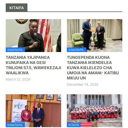
KITAIFA
KIMATAIFA.
KIMATAIFA.
TANZANIA YAJIPANGA
TUNGEPENDA KUONA
KUNUFAIKA NA GESI
TANZANIA IKIENDELEA
TRILIONI 57.5, WAWEKEZAJI
KUWA KIELELEZO CHA
WAALIKWA
UMOIA NA AMANI- KATIBU
MKUU UN
March 21, 2026
December 14, 2025
KIMATAIFA.
KITAIFA