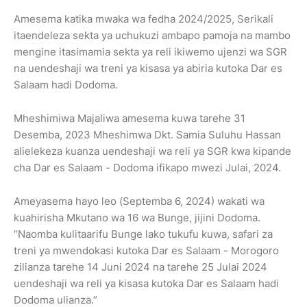
Amesema katika mwaka wa fedha 2024/2025, Serikali
itaendeleza sekta ya uchukuzi ambapo pamoja na mambo
mengine itasimamia sekta ya reli ikiwemo ujenzi wa SGR
na uendeshaji wa treni ya kisasa ya abiria kutoka Dar es
Salaam hadi Dodoma.
Mheshimiwa Majaliwa amesema kuwa tarehe 31
Desemba, 2023 Mheshimwa Dkt. Samia Suluhu Hassan
alielekeza kuanza uendeshaji wa reli ya SGR kwa kipande
cha Dar es Salaam - Dodoma ifikapo mwezi Julai, 2024.
Ameyasema hayo leo (Septemba 6, 2024) wakati wa
kuahirisha Mkutano wa 16 wa Bunge, jijini Dodoma.
“Naomba kulitaarifu Bunge lako tukufu kuwa, safari za
treni ya mwendokasi kutoka Dar es Salaam - Morogoro
zilianza tarehe 14 Juni 2024 na tarehe 25 Julai 2024
uendeshaji wa reli ya kisasa kutoka Dar es Salaam hadi
Dodoma ulianza.”