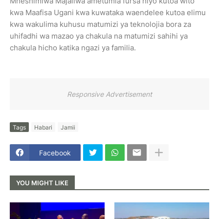
Mheshimiwa Majaliwa ametumia fursa hiyo kutoa wito
kwa Maafisa Ugani kwa kuwataka waendelee kutoa elimu
kwa wakulima kuhusu matumizi ya teknolojia bora za
uhifadhi wa mazao ya chakula na matumizi sahihi ya
chakula hicho katika ngazi ya familia.
Responsive Advertisement
Tags
Habari
Jamii
Facebook
YOU MIGHT LIKE