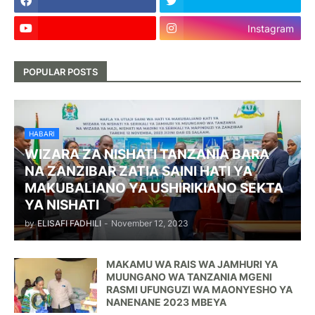
Instagram
POPULAR POSTS
HABARI
WIZARA ZA NISHATI TANZANIA BARA
NA ZANZIBAR ZATIA SAINI HATI YA
MAKUBALIANO YA USHIRIKIANO SEKTA
YA NISHATI
by
ELISAFI FADHILI
-
November 12, 2023
MAKAMU WA RAIS WA JAMHURI YA
MUUNGANO WA TANZANIA MGENI
RASMI UFUNGUZI WA MAONYESHO YA
NANENANE 2023 MBEYA