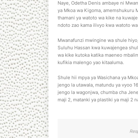
Naye, Odetha Denis ambaye ni Mwan
ya Mkoa wa Kigoma, amemshukuru Mh
thamani ya watoto wa kike na kuwaj
ndoto zao kama ilivyo kwa watoto wa
Mwanafunzi mwingine wa shule hiyo
Suluhu Hassan kwa kuwajengea shul
wa kike kutoka katika maeneo mbalimb
kufikia malengo yao kitaaluma.
Shule hii mpya ya Wasichana ya Mko
jengo la utawala, matundu ya vyoo 1
jengo la wagonjwa, chumba cha Jener
maji 2, matanki ya plastiki ya maji 2 
Res