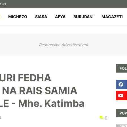
t Us
MICHEZO
SIASA
AFYA
BURUDANI
MAGAZETI
Responsive Advertisement
FOL
ZURI FEDHA
 NA RAIS SAMIA
 - Mhe. Katimba
POP
4
0
HA