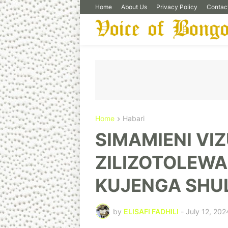
Home
About Us
Privacy Policy
Contac
Home
Habari
SIMAMIENI VI
ZILIZOTOLEWA
KUJENGA SHULE
by
ELISAFI FADHILI
-
July 12, 202