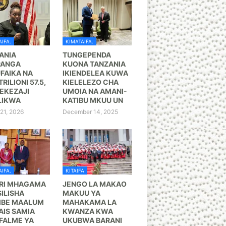
IFA.
KIMATAIFA.
ANIA
TUNGEPENDA
PANGA
KUONA TANZANIA
FAIKA NA
IKIENDELEA KUWA
TRILIONI 57.5,
KIELELEZO CHA
KEZAJI
UMOIA NA AMANI-
LIKWA
KATIBU MKUU UN
21, 2026
December 14, 2025
IFA.
KITAIFA
RI MHAGAMA
JENGO LA MAKAO
ILISHA
MAKUU YA
BE MAALUM
MAHAKAMA LA
AIS SAMIA
KWANZA KWA
FALME YA
UKUBWA BARANI