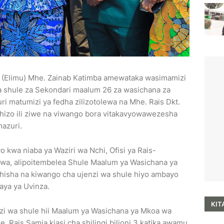
I (Elimu) Mhe. Zainab Katimba amewataka wasimamizi
wa shule za Sekondari maalum 26 za wasichana za
i matumizi ya fedha zilizotolewa na Mhe. Rais Dkt.
hizo ili ziwe na viwango bora vitakavyowawezesha
azuri.
kwa niaba ya Waziri wa Nchi, Ofisi ya Rais-
, alipoitembelea Shule Maalum ya Wasichana ya
hisha na kiwango cha ujenzi wa shule hiyo ambayo
aya ya Uvinza.
KIT
zi wa shule hii Maalum ya Wasichana ya Mkoa wa
 Rais Samia kiasi cha shilingi bilioni 3 katika awamu