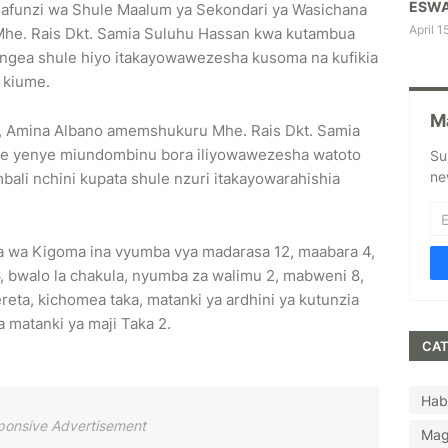
ESWA
afunzi wa Shule Maalum ya Sekondari ya Wasichana
April 1
e. Rais Dkt. Samia Suluhu Hassan kwa kutambua
engea shule hiyo itakayowawezesha kusoma na kufikia
 kiume.
M
, Amina Albano amemshukuru Mhe. Rais Dkt. Samia
e yenye miundombinu bora iliyowawezesha watoto
Su
ne
ali nchini kupata shule nzuri itakayowarahishia
a wa Kigoma ina vyumba vya madarasa 12, maabara 4,
6, bwalo la chakula, nyumba za walimu 2, mabweni 8,
eta, kichomea taka, matanki ya ardhini ya kutunzia
na matanki ya maji Taka 2.
CAT
Hab
ponsive Advertisement
Mag