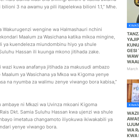
lioni 3 na awamu ya pili itapelekwa bilioni 1.1,” Mhe.
KIMATA
a Wakurugenzi wengine wa Halmashauri nchini
TANZ
kondari Maalum za Wasichana katika mikoa mingine,
YAJI
li ya kuendeleza miundombinu hiyo ya shule
KUNU
GESI 
Suluhu Hassan ili kuunga mkono jitihada zake.
WAWE
WAA
i wazi kuwa anafanya jitihada za makusudi ambazo
March 
ule Maalum ya Wasichana ya Mkoa wa Kigoma yenye
sa na nyumba za walimu zenye viwango bora kabisa,”
 ambaye ni Mkazi wa Uvinza mkoani Kigoma
KIMATA
is Dkt. Samia Suluhu Hassan kwa ujenzi wa shule
WAZI
AWAS
bayo imetatua changamoto iliyokuwa ikiwakabili ya
UJUM
ndari yenye viwango bora.
WA R
KWA 