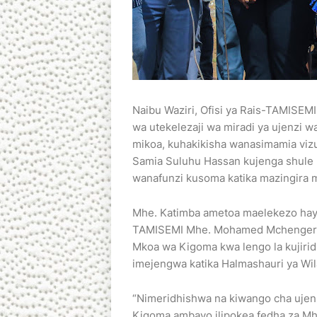
Naibu Waziri, Ofisi ya Rais-TAMISEM
wa utekelezaji wa miradi ya ujenzi 
mikoa, kuhakikisha wanasimamia vizur
Samia Suluhu Hassan kujenga shule 
wanafunzi kusoma katika mazingira m
Mhe. Katimba ametoa maelekezo hayo 
TAMISEMI Mhe. Mohamed Mchengerwa
Mkoa wa Kigoma kwa lengo la kujirid
imejengwa katika Halmashauri ya Wil
“Nimeridhishwa na kiwango cha ujen
Kigoma ambayo ilipokea fedha za Mhe.