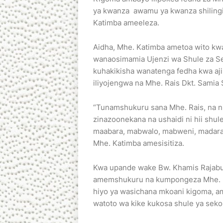
ya kwanza awamu ya kwanza shilingi bi
Katimba ameeleza.
Aidha, Mhe. Katimba ametoa wito kw
wanaosimamia Ujenzi wa Shule za Se
kuhakikisha wanatenga fedha kwa aji
iliyojengwa na Mhe. Rais Dkt. Samia 
“Tunamshukuru sana Mhe. Rais, na n
zinazoonekana na ushaidi ni hii sh
maabara, mabwalo, mabweni, madara
Mhe. Katimba amesisitiza.
Kwa upande wake Bw. Khamis Rajabu
amemshukuru na kumpongeza Mhe. Ra
hiyo ya wasichana mkoani kigoma, am
watoto wa kike kukosa shule ya seko