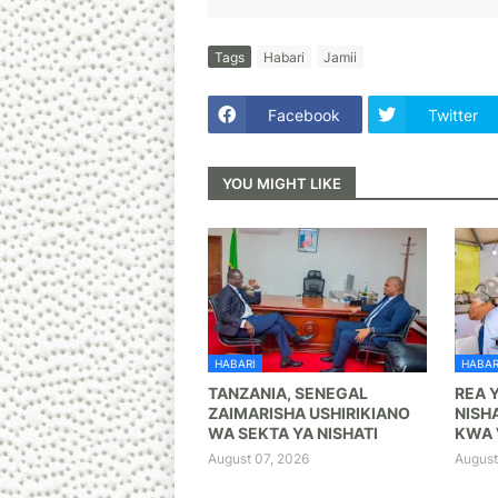
Tags
Habari
Jamii
Facebook
Twitter
YOU MIGHT LIKE
HABARI
HABAR
TANZANIA, SENEGAL
REA 
ZAIMARISHA USHIRIKIANO
NISHA
WA SEKTA YA NISHATI
KWA 
August 07, 2026
August