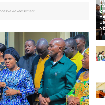
WI
TA
ZA
ponsive Advertisement
Y
US
NI
by