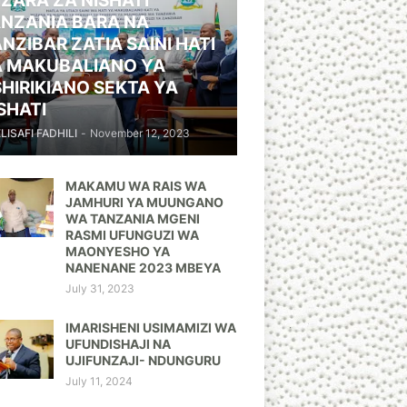
ZARA ZA NISHATI
NZANIA BARA NA
NZIBAR ZATIA SAINI HATI
A MAKUBALIANO YA
HIRIKIANO SEKTA YA
SHATI
ELISAFI FADHILI
-
November 12, 2023
MAKAMU WA RAIS WA
JAMHURI YA MUUNGANO
WA TANZANIA MGENI
RASMI UFUNGUZI WA
MAONYESHO YA
NANENANE 2023 MBEYA
July 31, 2023
IMARISHENI USIMAMIZI WA
UFUNDISHAJI NA
UJIFUNZAJI- NDUNGURU
July 11, 2024