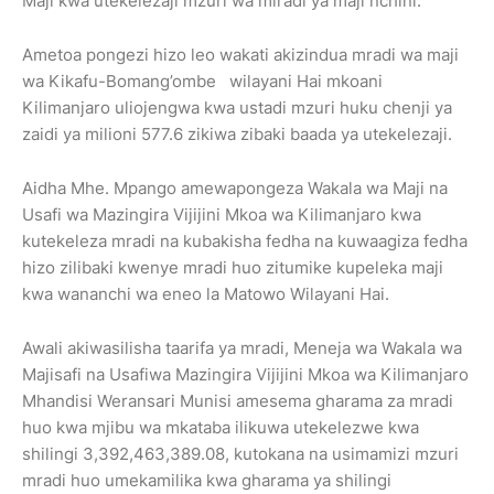
Maji kwa utekelezaji mzuri wa miradi ya maji nchini.
Ametoa pongezi hizo leo wakati akizindua mradi wa maji
wa Kikafu-Bomang’ombe wilayani Hai mkoani
Kilimanjaro uliojengwa kwa ustadi mzuri huku chenji ya
zaidi ya milioni 577.6 zikiwa zibaki baada ya utekelezaji.
Aidha Mhe. Mpango amewapongeza Wakala wa Maji na
Usafi wa Mazingira Vijijini Mkoa wa Kilimanjaro kwa
kutekeleza mradi na kubakisha fedha na kuwaagiza fedha
hizo zilibaki kwenye mradi huo zitumike kupeleka maji
kwa wananchi wa eneo la Matowo Wilayani Hai.
Awali akiwasilisha taarifa ya mradi, Meneja wa Wakala wa
Majisafi na Usafiwa Mazingira Vijijini Mkoa wa Kilimanjaro
Mhandisi Weransari Munisi amesema gharama za mradi
huo kwa mjibu wa mkataba ilikuwa utekelezwe kwa
shilingi 3,392,463,389.08, kutokana na usimamizi mzuri
mradi huo umekamilika kwa gharama ya shilingi