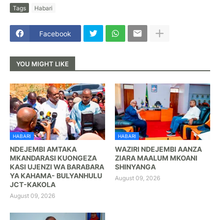
Tags
Habari
Facebook
YOU MIGHT LIKE
HABARI
HABARI
NDEJEMBI AMTAKA
WAZIRI NDEJEMBI AANZA
MKANDARASI KUONGEZA
ZIARA MAALUM MKOANI
KASI UJENZI WA BARABARA
SHINYANGA
YA KAHAMA- BULYANHULU
August 09, 2026
JCT-KAKOLA
August 09, 2026