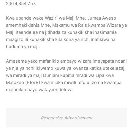
2,814,854,757.
Kwa upande wake Waziri wa Maji Mhe. Jumaa Aweso
amemhakikishia Mhe. Makamu wa Rais kwamba Wizara ya
Maji itaendelea na jitihada za kuhakikisha inasimamia
maagizo ili kuhakikisha kila kona ya nchi inafikiwa na
huduma ya maji.
Amesema yako mafanikio ambayo wizara imeyapata ndani
ya nje ya nchi ikiwemo kuwa ya kwanza katika utekelezaji
wa miradi ya maji Duniani kupitia mradi wa Lipa kwa
Matokeo (PforR) kwa miaka miwili mfululizo na kwamba
mafanikio hayo watayaendeleza.
Responsive Advertisement