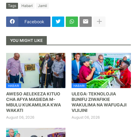
Tags
Habari
Jamii
Facebook
YOU MIGHT LIKE
HABARI
HABARI
AWESO AELEKEZA KITUO
ULEGA: TEKNOLOJIA
CHA AFYA MASIEDA M-
BUNIFU ZIWAFIKIE
MBULU KUKAMILIKA KWA
WAKULIMA NA WAFUGAJI
WAKATI
VIJIJINI
August 06, 2026
August 06, 2026