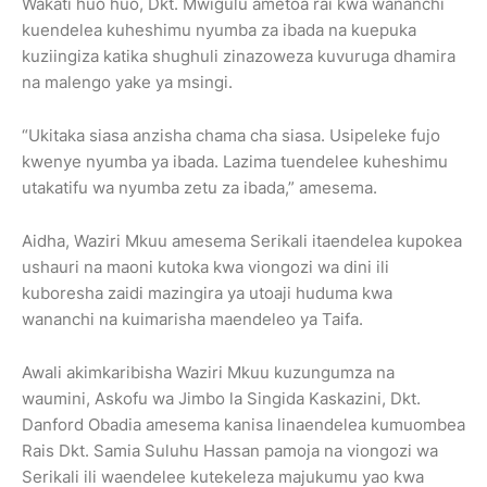
Wakati huo huo, Dkt. Mwigulu ametoa rai kwa wananchi
kuendelea kuheshimu nyumba za ibada na kuepuka
kuziingiza katika shughuli zinazoweza kuvuruga dhamira
na malengo yake ya msingi.
“Ukitaka siasa anzisha chama cha siasa. Usipeleke fujo
kwenye nyumba ya ibada. Lazima tuendelee kuheshimu
utakatifu wa nyumba zetu za ibada,” amesema.
Aidha, Waziri Mkuu amesema Serikali itaendelea kupokea
ushauri na maoni kutoka kwa viongozi wa dini ili
kuboresha zaidi mazingira ya utoaji huduma kwa
wananchi na kuimarisha maendeleo ya Taifa.
Awali akimkaribisha Waziri Mkuu kuzungumza na
waumini, Askofu wa Jimbo la Singida Kaskazini, Dkt.
Danford Obadia amesema kanisa linaendelea kumuombea
Rais Dkt. Samia Suluhu Hassan pamoja na viongozi wa
Serikali ili waendelee kutekeleza majukumu yao kwa