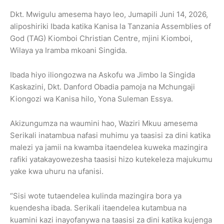
Dkt. Mwigulu amesema hayo leo, Jumapili Juni 14, 2026,
aliposhiriki Ibada katika Kanisa la Tanzania Assemblies of
God (TAG) Kiomboi Christian Centre, mjini Kiomboi,
Wilaya ya Iramba mkoani Singida.
Ibada hiyo iliongozwa na Askofu wa Jimbo la Singida
Kaskazini, Dkt. Danford Obadia pamoja na Mchungaji
Kiongozi wa Kanisa hilo, Yona Suleman Essya.
Akizungumza na waumini hao, Waziri Mkuu amesema
Serikali inatambua nafasi muhimu ya taasisi za dini katika
malezi ya jamii na kwamba itaendelea kuweka mazingira
rafiki yatakayowezesha taasisi hizo kutekeleza majukumu
yake kwa uhuru na ufanisi.
“Sisi wote tutaendelea kulinda mazingira bora ya
kuendesha ibada. Serikali itaendelea kutambua na
kuamini kazi inayofanywa na taasisi za dini katika kujenga