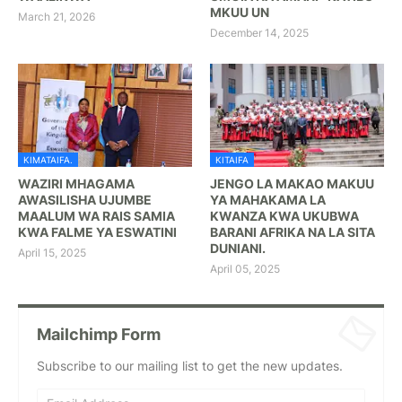
MKUU UN
March 21, 2026
December 14, 2025
KIMATAIFA.
KITAIFA
WAZIRI MHAGAMA
JENGO LA MAKAO MAKUU
AWASILISHA UJUMBE
YA MAHAKAMA LA
MAALUM WA RAIS SAMIA
KWANZA KWA UKUBWA
KWA FALME YA ESWATINI
BARANI AFRIKA NA LA SITA
DUNIANI.
April 15, 2025
April 05, 2025
Mailchimp Form
Subscribe to our mailing list to get the new updates.