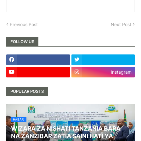
Previous Post
Next Post
FOLLOW US
Instagram
POPULAR POSTS
HABARI
WIZARA ZA NISHATI TANZANIA BARA
NA ZANZIBAR ZATIA SAINI HATI YA