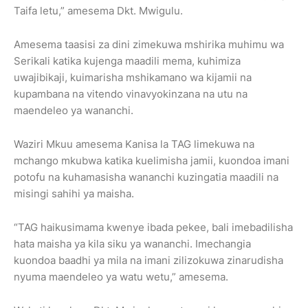
Taifa letu,” amesema Dkt. Mwigulu.
Amesema taasisi za dini zimekuwa mshirika muhimu wa
Serikali katika kujenga maadili mema, kuhimiza
uwajibikaji, kuimarisha mshikamano wa kijamii na
kupambana na vitendo vinavyokinzana na utu na
maendeleo ya wananchi.
Waziri Mkuu amesema Kanisa la TAG limekuwa na
mchango mkubwa katika kuelimisha jamii, kuondoa imani
potofu na kuhamasisha wananchi kuzingatia maadili na
misingi sahihi ya maisha.
“TAG haikusimama kwenye ibada pekee, bali imebadilisha
hata maisha ya kila siku ya wananchi. Imechangia
kuondoa baadhi ya mila na imani zilizokuwa zinarudisha
nyuma maendeleo ya watu wetu,” amesema.