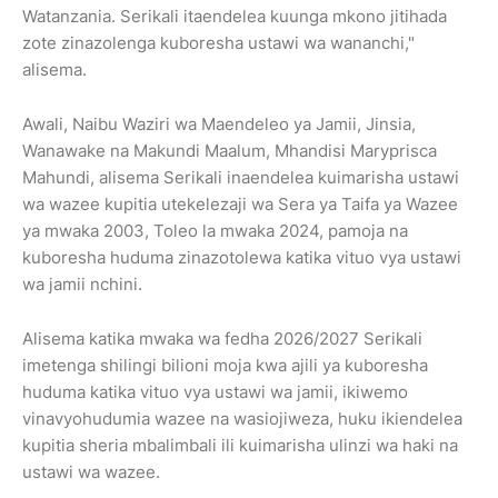
Watanzania. Serikali itaendelea kuunga mkono jitihada
zote zinazolenga kuboresha ustawi wa wananchi,"
alisema.
Awali, Naibu Waziri wa Maendeleo ya Jamii, Jinsia,
Wanawake na Makundi Maalum, Mhandisi Maryprisca
Mahundi, alisema Serikali inaendelea kuimarisha ustawi
wa wazee kupitia utekelezaji wa Sera ya Taifa ya Wazee
ya mwaka 2003, Toleo la mwaka 2024, pamoja na
kuboresha huduma zinazotolewa katika vituo vya ustawi
wa jamii nchini.
Alisema katika mwaka wa fedha 2026/2027 Serikali
imetenga shilingi bilioni moja kwa ajili ya kuboresha
huduma katika vituo vya ustawi wa jamii, ikiwemo
vinavyohudumia wazee na wasiojiweza, huku ikiendelea
kupitia sheria mbalimbali ili kuimarisha ulinzi wa haki na
ustawi wa wazee.