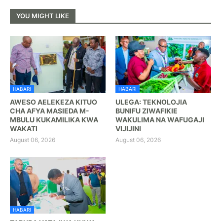
YOU MIGHT LIKE
HABARI
HABARI
AWESO AELEKEZA KITUO
ULEGA: TEKNOLOJIA
CHA AFYA MASIEDA M-
BUNIFU ZIWAFIKIE
MBULU KUKAMILIKA KWA
WAKULIMA NA WAFUGAJI
WAKATI
VIJIJINI
August 06, 2026
August 06, 2026
HABARI