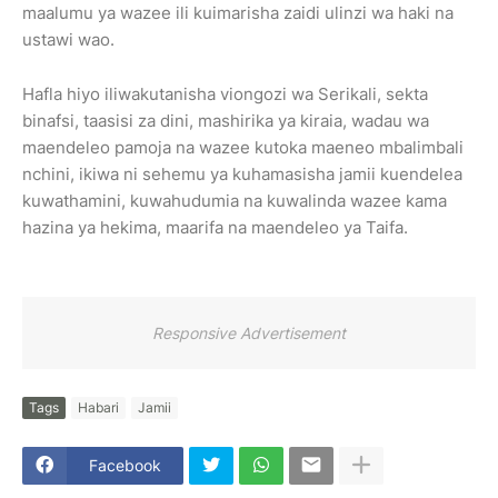
maalumu ya wazee ili kuimarisha zaidi ulinzi wa haki na
ustawi wao.
Hafla hiyo iliwakutanisha viongozi wa Serikali, sekta
binafsi, taasisi za dini, mashirika ya kiraia, wadau wa
maendeleo pamoja na wazee kutoka maeneo mbalimbali
nchini, ikiwa ni sehemu ya kuhamasisha jamii kuendelea
kuwathamini, kuwahudumia na kuwalinda wazee kama
hazina ya hekima, maarifa na maendeleo ya Taifa.
Responsive Advertisement
Tags
Habari
Jamii
Facebook