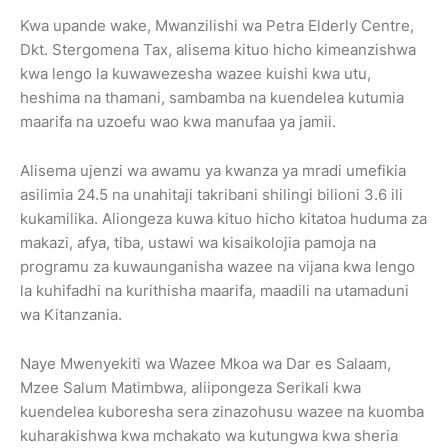
Kwa upande wake, Mwanzilishi wa Petra Elderly Centre,
Dkt. Stergomena Tax, alisema kituo hicho kimeanzishwa
kwa lengo la kuwawezesha wazee kuishi kwa utu,
heshima na thamani, sambamba na kuendelea kutumia
maarifa na uzoefu wao kwa manufaa ya jamii.
Alisema ujenzi wa awamu ya kwanza ya mradi umefikia
asilimia 24.5 na unahitaji takribani shilingi bilioni 3.6 ili
kukamilika. Aliongeza kuwa kituo hicho kitatoa huduma za
makazi, afya, tiba, ustawi wa kisaikolojia pamoja na
programu za kuwaunganisha wazee na vijana kwa lengo
la kuhifadhi na kurithisha maarifa, maadili na utamaduni
wa Kitanzania.
Naye Mwenyekiti wa Wazee Mkoa wa Dar es Salaam,
Mzee Salum Matimbwa, aliipongeza Serikali kwa
kuendelea kuboresha sera zinazohusu wazee na kuomba
kuharakishwa kwa mchakato wa kutungwa kwa sheria