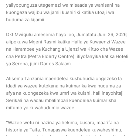
yaliyopunguza utegemezi wa misaada ya wahisani na
kuongeza wajibu wa jamii kushiriki katika utoaji wa
huduma za kijamii.
Dkt Mwigulu amesema hayo leo, Jumatatu Juni 29, 2026,
alipokuwa Mgeni Rasmi katika Hafla ya Kuwaenzi Wazee
na Harambee ya Kuchangia Ujenzi wa Kituo cha Wazee
cha Petra (Petra Elderly Centre), iliyofanyika katika Hoteli
ya Serena, jijini Dar es Salaam.
Alisema Tanzania inaendelea kushuhudia ongezeko la
idadi ya wazee kutokana na kuimarika kwa huduma za
afya na kuongezeka kwa umri wa kuishi, hali inayohitaji
Serikali na wadau mbalimbali kuendelea kuimarisha
mifumo ya kuwahudumia wazee.
"Wazee wetu ni hazina ya hekima, busara, maarifa na
historia ya Taifa. Tunapaswa kuendelea kuwaheshimu,