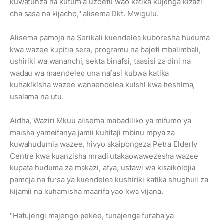
kuwatunza na kutumia uzoefu wao katika kujenga kizazi
cha sasa na kijacho," alisema Dkt. Mwigulu.
Alisema pamoja na Serikali kuendelea kuboresha huduma
kwa wazee kupitia sera, programu na bajeti mbalimbali,
ushiriki wa wananchi, sekta binafsi, taasisi za dini na
wadau wa maendeleo una nafasi kubwa katika
kuhakikisha wazee wanaendelea kuishi kwa heshima,
usalama na utu.
Aidha, Waziri Mkuu alisema mabadiliko ya mifumo ya
maisha yameifanya jamii kuhitaji mbinu mpya za
kuwahudumia wazee, hivyo akaipongeza Petra Elderly
Centre kwa kuanzisha mradi utakaowawezesha wazee
kupata huduma za makazi, afya, ustawi wa kisaikolojia
pamoja na fursa ya kuendelea kushiriki katika shughuli za
kijamii na kuhamisha maarifa yao kwa vijana.
"Hatujengi majengo pekee, tunajenga furaha ya