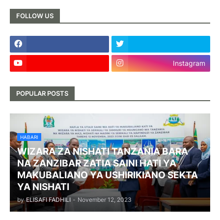
FOLLOW US
Instagram
POPULAR POSTS
HABARI
WIZARA ZA NISHATI TANZANIA BARA
NA ZANZIBAR ZATIA SAINI HATI YA
MAKUBALIANO YA USHIRIKIANO SEKTA
YA NISHATI
by
ELISAFI FADHILI
-
November 12, 2023