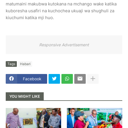
matumaini makubwa kutokana na mchango wake katika
kuboresha usafiri na kuchochea ukuaji wa shughuli za
kiuchumi katika mji huo.
Responsive Advertisement
Tags
Habari
Facebook
YOU MIGHT LIKE