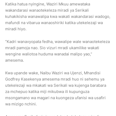
Katika hatua nyingine, Waziri Mkuu amewataka
wakandarasi wanaotekeleza miradi ya Serikali
kuhakikisha wanawalipa kwa wakati wakandarasi wadogo,
mafundi na vibarua wanaoshiriki katika utekelezaji wa
miradi hiyo.
“Kadri wanavyopata fedha, wawalipe wale wanaotekeleza
mradi pamoja nao. Sio vizuri mradi ukamilike wakati
wengine waliotoa huduma wanadai malipo yao,”
amesema.
Kwa upande wake, Naibu Waziri wa Ujenzi, Mhandisi
Godfrey Kasekenya amesema mradi huo ni sehemu ya
utekelezaji wa mkakati wa Serikali wa kujenga barabara
za mchepuo katika miji mikubwa ili kupunguza
msongamano wa magari na kuongeza ufanisi wa usafiri
wa mizigo nchini.