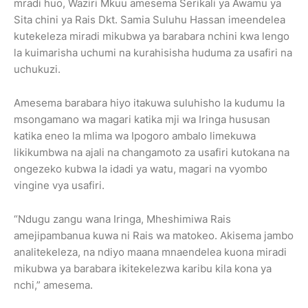
mradi huo, Waziri Mkuu amesema Serikali ya Awamu ya
Sita chini ya Rais Dkt. Samia Suluhu Hassan imeendelea
kutekeleza miradi mikubwa ya barabara nchini kwa lengo
la kuimarisha uchumi na kurahisisha huduma za usafiri na
uchukuzi.
Amesema barabara hiyo itakuwa suluhisho la kudumu la
msongamano wa magari katika mji wa Iringa hususan
katika eneo la mlima wa Ipogoro ambalo limekuwa
likikumbwa na ajali na changamoto za usafiri kutokana na
ongezeko kubwa la idadi ya watu, magari na vyombo
vingine vya usafiri.
“Ndugu zangu wana Iringa, Mheshimiwa Rais
amejipambanua kuwa ni Rais wa matokeo. Akisema jambo
analitekeleza, na ndiyo maana mnaendelea kuona miradi
mikubwa ya barabara ikitekelezwa karibu kila kona ya
nchi,” amesema.