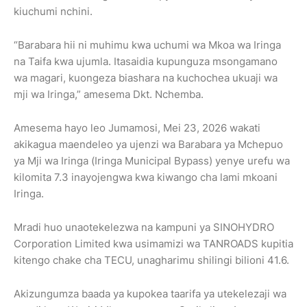
kiuchumi nchini.
“Barabara hii ni muhimu kwa uchumi wa Mkoa wa Iringa
na Taifa kwa ujumla. Itasaidia kupunguza msongamano
wa magari, kuongeza biashara na kuchochea ukuaji wa
mji wa Iringa,” amesema Dkt. Nchemba.
Amesema hayo leo Jumamosi, Mei 23, 2026 wakati
akikagua maendeleo ya ujenzi wa Barabara ya Mchepuo
ya Mji wa Iringa (Iringa Municipal Bypass) yenye urefu wa
kilomita 7.3 inayojengwa kwa kiwango cha lami mkoani
Iringa.
Mradi huo unaotekelezwa na kampuni ya SINOHYDRO
Corporation Limited kwa usimamizi wa TANROADS kupitia
kitengo chake cha TECU, unagharimu shilingi bilioni 41.6.
Akizungumza baada ya kupokea taarifa ya utekelezaji wa