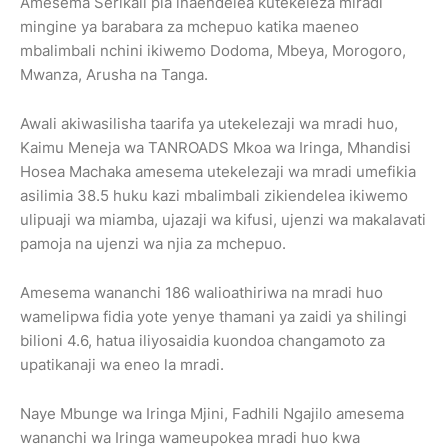
Amesema Serikali pia inaendelea kutekeleza miradi
mingine ya barabara za mchepuo katika maeneo
mbalimbali nchini ikiwemo Dodoma, Mbeya, Morogoro,
Mwanza, Arusha na Tanga.
Awali akiwasilisha taarifa ya utekelezaji wa mradi huo,
Kaimu Meneja wa TANROADS Mkoa wa Iringa, Mhandisi
Hosea Machaka amesema utekelezaji wa mradi umefikia
asilimia 38.5 huku kazi mbalimbali zikiendelea ikiwemo
ulipuaji wa miamba, ujazaji wa kifusi, ujenzi wa makalavati
pamoja na ujenzi wa njia za mchepuo.
Amesema wananchi 186 walioathiriwa na mradi huo
wamelipwa fidia yote yenye thamani ya zaidi ya shilingi
bilioni 4.6, hatua iliyosaidia kuondoa changamoto za
upatikanaji wa eneo la mradi.
Naye Mbunge wa Iringa Mjini, Fadhili Ngajilo amesema
wananchi wa Iringa wameupokea mradi huo kwa