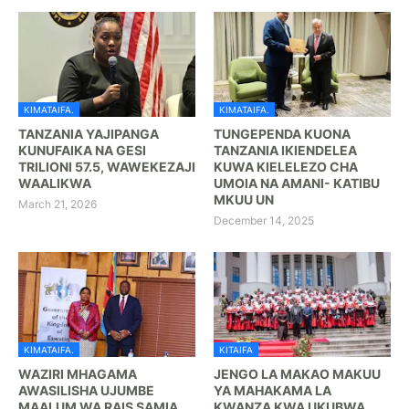
KIMATAIFA.
KIMATAIFA.
TANZANIA YAJIPANGA
TUNGEPENDA KUONA
KUNUFAIKA NA GESI
TANZANIA IKIENDELEA
TRILIONI 57.5, WAWEKEZAJI
KUWA KIELELEZO CHA
WAALIKWA
UMOIA NA AMANI- KATIBU
MKUU UN
March 21, 2026
December 14, 2025
KIMATAIFA.
KITAIFA
WAZIRI MHAGAMA
JENGO LA MAKAO MAKUU
AWASILISHA UJUMBE
YA MAHAKAMA LA
MAALUM WA RAIS SAMIA
KWANZA KWA UKUBWA