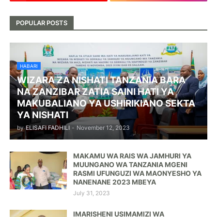
POPULAR POSTS
HABARI
WIZARA ZA NISHATI TANZANIA BARA
NA ZANZIBAR ZATIA SAINI HATI YA
MAKUBALIANO YA USHIRIKIANO SEKTA
YA NISHATI
by
ELISAFI FADHILI
-
November 12, 2023
MAKAMU WA RAIS WA JAMHURI YA
MUUNGANO WA TANZANIA MGENI
RASMI UFUNGUZI WA MAONYESHO YA
NANENANE 2023 MBEYA
July 31, 2023
IMARISHENI USIMAMIZI WA