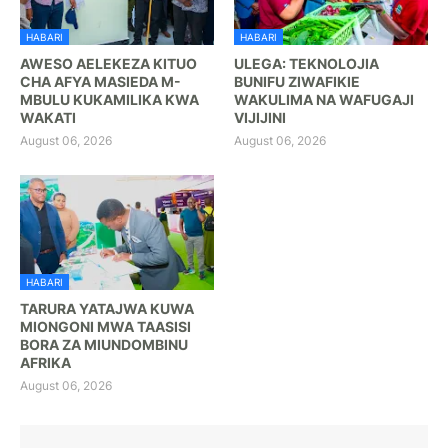
HABARI
HABARI
AWESO AELEKEZA KITUO
ULEGA: TEKNOLOJIA
CHA AFYA MASIEDA M-
BUNIFU ZIWAFIKIE
MBULU KUKAMILIKA KWA
WAKULIMA NA WAFUGAJI
WAKATI
VIJIJINI
August 06, 2026
August 06, 2026
HABARI
TARURA YATAJWA KUWA
MIONGONI MWA TAASISI
BORA ZA MIUNDOMBINU
AFRIKA
August 06, 2026