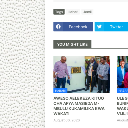
Tags
Habari
Jamii
Facebook
Twitter
YOU MIGHT LIKE
HABARI
HABAR
AWESO AELEKEZA KITUO
ULEG
CHA AFYA MASIEDA M-
BUNI
MBULU KUKAMILIKA KWA
WAKU
WAKATI
VIJIJI
August 06, 2026
August