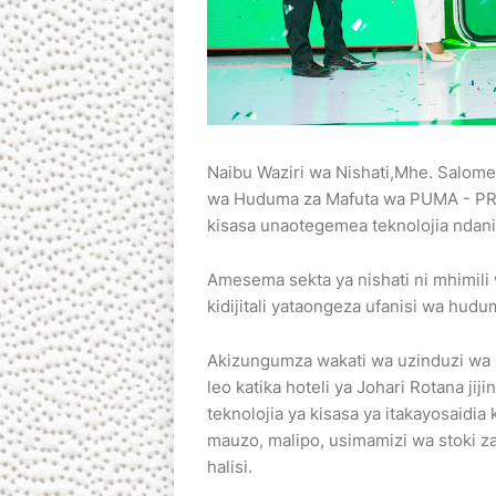
Naibu Waziri wa Nishati,Mhe. Salom
wa Huduma za Mafuta wa PUMA - PRI
kisasa unaotegemea teknolojia ndani
Amesema sekta ya nishati ni mhimili
kidijitali yataongeza ufanisi wa hud
Akizungumza wakati wa uzinduzi wa 
leo katika hoteli ya Johari Rotana j
teknolojia ya kisasa ya itakayosaidi
mauzo, malipo, usimamizi wa stoki za
halisi.