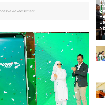
WI
TA
ZA
ponsive Advertisement
Y
US
NI
by