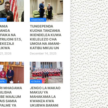
IFA.
KIMATAIFA.
ANIA
TUNGEPENDA
PANGA
KUONA TANZANIA
FAIKA NA
IKIENDELEA KUWA
TRILIONI 57.5,
KIELELEZO CHA
KEZAJI
UMOIA NA AMANI-
LIKWA
KATIBU MKUU UN
21, 2026
December 14, 2025
IFA.
KITAIFA
RI MHAGAMA
JENGO LA MAKAO
ILISHA
MAKUU YA
BE MAALUM
MAHAKAMA LA
AIS SAMIA
KWANZA KWA
FALME YA
UKUBWA BARANI