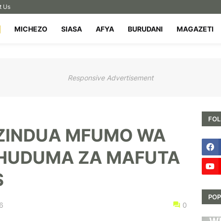
t Us
MICHEZO
SIASA
AFYA
BURUDANI
MAGAZETI
Responsive Advertisement
FOL
ZINDUA MFUMO WA
A HUDUMA ZA MAFUTA
S
POP
6
0
HA