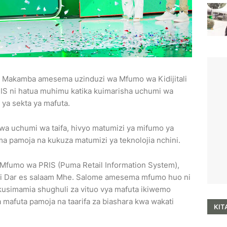
e Makamba amesema uzinduzi wa Mfumo wa Kidijitali
S ni hatua muhimu katika kuimarisha uchumi wa
 ya sekta ya mafuta.
 wa uchumi wa taifa, hivyo matumizi ya mifumo ya
uma pamoja na kukuza matumizi ya teknolojia nchini.
Mfumo wa PRIS (Puma Retail Information System),
ijini Dar es salaam Mhe. Salome amesema mfumo huo ni
a kusimamia shughuli za vituo vya mafuta ikiwemo
 mafuta pamoja na taarifa za biashara kwa wakati
KIT