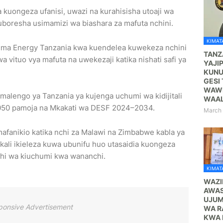
uongeza ufanisi, uwazi na kurahisisha utoaji wa
oresha usimamizi wa biashara za mafuta nchini.
KIMATA
ma Energy Tanzania kwa kuendelea kuwekeza nchini
TANZ
 wa vituo vya mafuta na uwekezaji katika nishati safi ya
YAJI
KUNU
GESI 
WAWE
engo ya Tanzania ya kujenga uchumi wa kidijitali
WAA
 2050 pamoja na Mkakati wa DESF 2024–2034.
March 
fanikio katika nchi za Malawi na Zimbabwe kabla ya
kali ikieleza kuwa ubunifu huo utasaidia kuongeza
hi wa kiuchumi kwa wananchi.
KIMATA
WAZI
AWAS
UJUM
ponsive Advertisement
WA R
KWA 