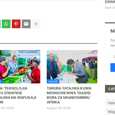
ESWA
April 1
M
Su
ne
I
HABARI
A: TEKNOLOJIA
TARURA YATAJWA KUWA
CAT
FU ZIWAFIKIE
MIONGONI MWA TAASISI
LIMA NA WAFUGAJI
BORA ZA MIUNDOMBINU
NI
AFRIKA
Hab
 06, 2026
August 06, 2026
Mag