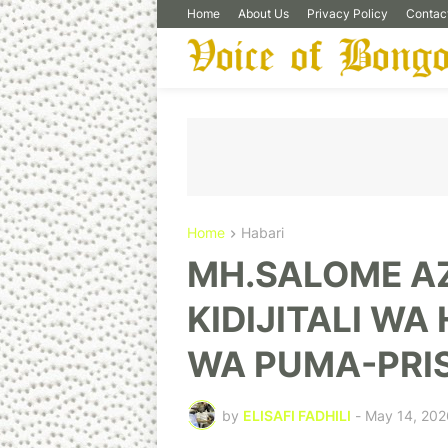
Home
About Us
Privacy Policy
Contac
Home
Habari
MH.SALOME A
KIDIJITALI W
WA PUMA-PRI
by
ELISAFI FADHILI
-
May 14, 202