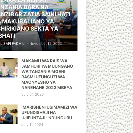
ZARA ZA NISHATI
NZANIA BARA NA
NZIBAR ZATIA SAINI HATI
A MAKUBALIANO YA
HIRIKIANO SEKTA YA
SHATI
ELISAFI FADHILI
-
November 12, 2023
MAKAMU WA RAIS WA
JAMHURI YA MUUNGANO
WA TANZANIA MGENI
RASMI UFUNGUZI WA
MAONYESHO YA
NANENANE 2023 MBEYA
July 31, 2023
IMARISHENI USIMAMIZI WA
UFUNDISHAJI NA
UJIFUNZAJI- NDUNGURU
July 11, 2024