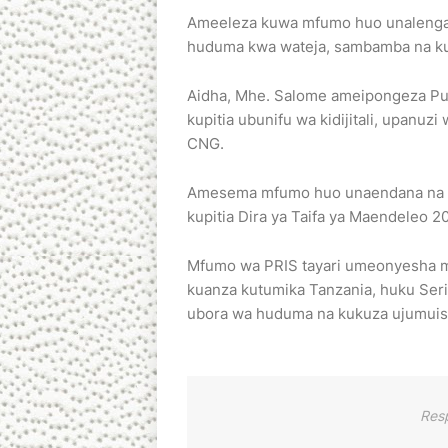
Ameeleza kuwa mfumo huo unalenga k
huduma kwa wateja, sambamba na kub
Aidha, Mhe. Salome ameipongeza Pu
kupitia ubunifu wa kidijitali, upanuzi
CNG.
Amesema mfumo huo unaendana na mal
kupitia Dira ya Taifa ya Maendeleo
Mfumo wa PRIS tayari umeonyesha ma
kuanza kutumika Tanzania, huku Seri
ubora wa huduma na kukuza ujumuis
Res