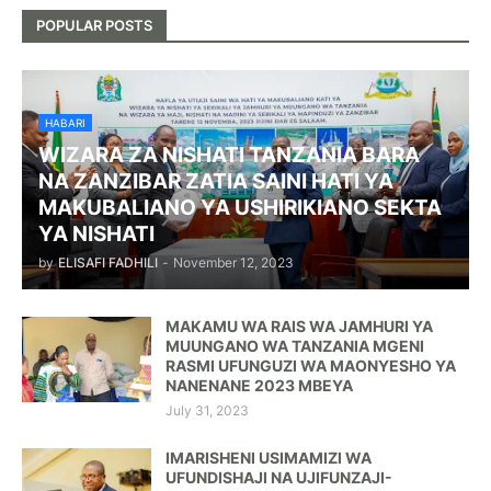
POPULAR POSTS
HABARI
WIZARA ZA NISHATI TANZANIA BARA
NA ZANZIBAR ZATIA SAINI HATI YA
MAKUBALIANO YA USHIRIKIANO SEKTA
YA NISHATI
by
ELISAFI FADHILI
-
November 12, 2023
MAKAMU WA RAIS WA JAMHURI YA
MUUNGANO WA TANZANIA MGENI
RASMI UFUNGUZI WA MAONYESHO YA
NANENANE 2023 MBEYA
July 31, 2023
IMARISHENI USIMAMIZI WA
UFUNDISHAJI NA UJIFUNZAJI-