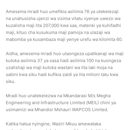
Amesema mradi huo umefikia asilimia 76 ya utekelezaji
na unahusisha ujenzi wa visima vitatu vyenye uwezo wa
kuzalisha maji lita 207,000 kwa saa, matenki ya kuhifadhi
maji, kituo cha kusukuma maji pamoja na ulazaji wa
mabomba ya kusambaza maji yenye urefu wa kilomita 60.
Aidha, amesema mradi huo utaongeza upatikanaji wa maji
kutoka asilimia 37 ya sasa hadi asilimia 100 na kuongeza
uzalishaji wa maji kutoka wastani wa lita laki moja na
sabini kwa siku hadi kufikia zaidi ya lita milioni tatu kwa
siku.
Mradi huo unatekelezwa na Mkandarasi M/s Megha
Engineering and Infrastructure Limited (MEIL) chini ya
usimamizi wa Mhandisi Mshauri WAPCOS Limited.
Katika hatua nyingine, Waziri Mkuu amewataka