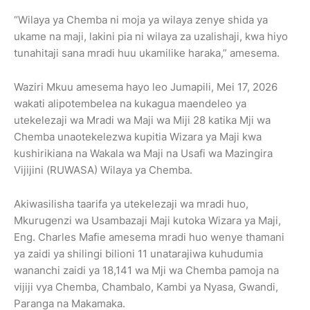
“Wilaya ya Chemba ni moja ya wilaya zenye shida ya
ukame na maji, lakini pia ni wilaya za uzalishaji, kwa hiyo
tunahitaji sana mradi huu ukamilike haraka,” amesema.
Waziri Mkuu amesema hayo leo Jumapili, Mei 17, 2026
wakati alipotembelea na kukagua maendeleo ya
utekelezaji wa Mradi wa Maji wa Miji 28 katika Mji wa
Chemba unaotekelezwa kupitia Wizara ya Maji kwa
kushirikiana na Wakala wa Maji na Usafi wa Mazingira
Vijijini (RUWASA) Wilaya ya Chemba.
Akiwasilisha taarifa ya utekelezaji wa mradi huo,
Mkurugenzi wa Usambazaji Maji kutoka Wizara ya Maji,
Eng. Charles Mafie amesema mradi huo wenye thamani
ya zaidi ya shilingi bilioni 11 unatarajiwa kuhudumia
wananchi zaidi ya 18,141 wa Mji wa Chemba pamoja na
vijiji vya Chemba, Chambalo, Kambi ya Nyasa, Gwandi,
Paranga na Makamaka.