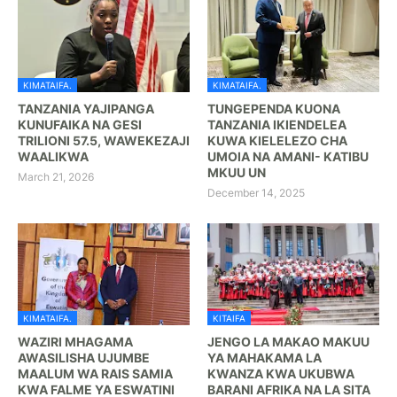
KIMATAIFA.
KIMATAIFA.
TANZANIA YAJIPANGA
TUNGEPENDA KUONA
KUNUFAIKA NA GESI
TANZANIA IKIENDELEA
TRILIONI 57.5, WAWEKEZAJI
KUWA KIELELEZO CHA
WAALIKWA
UMOIA NA AMANI- KATIBU
MKUU UN
March 21, 2026
December 14, 2025
KIMATAIFA.
KITAIFA
WAZIRI MHAGAMA
JENGO LA MAKAO MAKUU
AWASILISHA UJUMBE
YA MAHAKAMA LA
MAALUM WA RAIS SAMIA
KWANZA KWA UKUBWA
KWA FALME YA ESWATINI
BARANI AFRIKA NA LA SITA