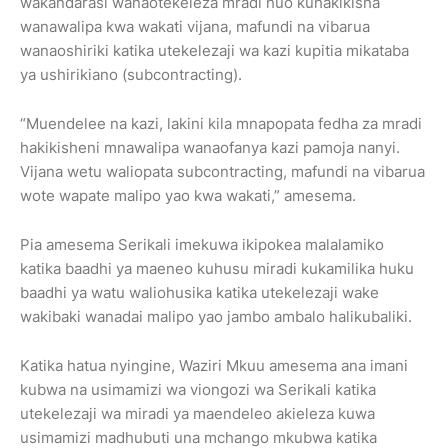
wakandarasi wanaotekeleza mradi huo kuhakikisha
wanawalipa kwa wakati vijana, mafundi na vibarua
wanaoshiriki katika utekelezaji wa kazi kupitia mikataba
ya ushirikiano (subcontracting).
“Muendelee na kazi, lakini kila mnapopata fedha za mradi
hakikisheni mnawalipa wanaofanya kazi pamoja nanyi.
Vijana wetu waliopata subcontracting, mafundi na vibarua
wote wapate malipo yao kwa wakati,” amesema.
Pia amesema Serikali imekuwa ikipokea malalamiko
katika baadhi ya maeneo kuhusu miradi kukamilika huku
baadhi ya watu waliohusika katika utekelezaji wake
wakibaki wanadai malipo yao jambo ambalo halikubaliki.
Katika hatua nyingine, Waziri Mkuu amesema ana imani
kubwa na usimamizi wa viongozi wa Serikali katika
utekelezaji wa miradi ya maendeleo akieleza kuwa
usimamizi madhubuti una mchango mkubwa katika