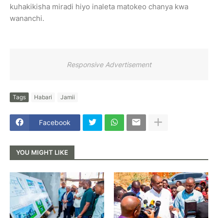
kuhakikisha miradi hiyo inaleta matokeo chanya kwa
wananchi.
Responsive Advertisement
Tags
Habari
Jamii
Facebook
YOU MIGHT LIKE