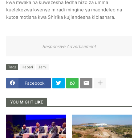
kwa mwaka na kuwezesha fedha hizo za umma
kuelekezwa kwenye miradi mingine ya maendeleo na
kutoa motisha kwa Shirika kujiendesha kibiashara.
Responsive Advertisement
Tags
Habari
Jamii
Facebook
YOU MIGHT LIKE