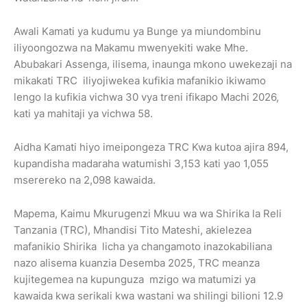
Awali Kamati ya kudumu ya Bunge ya miundombinu
iliyoongozwa na Makamu mwenyekiti wake Mhe.
Abubakari Assenga, ilisema, inaunga mkono uwekezaji na
mikakati TRC iliyojiwekea kufikia mafanikio ikiwamo
lengo la kufikia vichwa 30 vya treni ifikapo Machi 2026,
kati ya mahitaji ya vichwa 58.
Aidha Kamati hiyo imeipongeza TRC Kwa kutoa ajira 894,
kupandisha madaraha watumishi 3,153 kati yao 1,055
mserereko na 2,098 kawaida.
Mapema, Kaimu Mkurugenzi Mkuu wa wa Shirika la Reli
Tanzania (TRC), Mhandisi Tito Mateshi, akielezea
mafanikio Shirika licha ya changamoto inazokabiliana
nazo alisema kuanzia Desemba 2025, TRC meanza
kujitegemea na kupunguza mzigo wa matumizi ya
kawaida kwa serikali kwa wastani wa shilingi bilioni 12.9