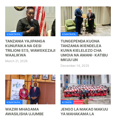
KIMATAIFA.
KIMATAIFA.
TANZANIA YAJIPANGA
TUNGEPENDA KUONA
KUNUFAIKA NA GESI
TANZANIA IKIENDELEA
TRILIONI 57.5, WAWEKEZAJI
KUWA KIELELEZO CHA
WAALIKWA
UMOIA NA AMANI- KATIBU
MKUU UN
March 21, 2026
December 14, 2025
KIMATAIFA.
KITAIFA
WAZIRI MHAGAMA
JENGO LA MAKAO MAKUU
AWASILISHA UJUMBE
YA MAHAKAMA LA