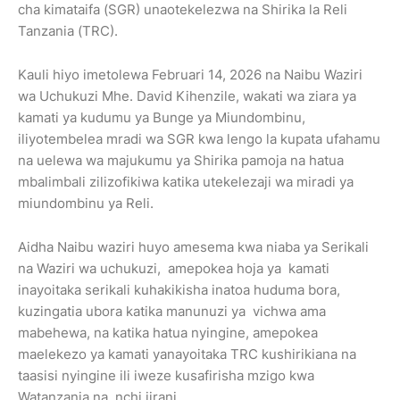
cha kimataifa (SGR) unaotekelezwa na Shirika la Reli
Tanzania (TRC).
Kauli hiyo imetolewa Februari 14, 2026 na Naibu Waziri
wa Uchukuzi Mhe. David Kihenzile, wakati wa ziara ya
kamati ya kudumu ya Bunge ya Miundombinu,
iliyotembelea mradi wa SGR kwa lengo la kupata ufahamu
na uelewa wa majukumu ya Shirika pamoja na hatua
mbalimbali zilizofikiwa katika utekelezaji wa miradi ya
miundombinu ya Reli.
Aidha Naibu waziri huyo amesema kwa niaba ya Serikali
na Waziri wa uchukuzi, amepokea hoja ya kamati
inayoitaka serikali kuhakikisha inatoa huduma bora,
kuzingatia ubora katika manunuzi ya vichwa ama
mabehewa, na katika hatua nyingine, amepokea
maelekezo ya kamati yanayoitaka TRC kushirikiana na
taasisi nyingine ili iweze kusafirisha mzigo kwa
Watanzania na nchi jirani.