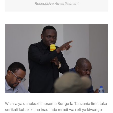
Responsive Advertisement
Wizara ya uchukuzi imesema Bunge la Tanzania limeitaka
serikali kuhakikisha inaulinda mradi wa reli ya kiwango