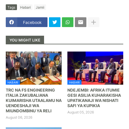
Tags
Habari
Jamii
Facebook
YOU MIGHT LIKE
HABARI
HABARI
TRC NA FS ENGINEERING
NDEJEMBI: AFRIKA ITUMIE
ITALIA ZAKUBALIANA
GESI ASILIA KUHARAKISHA
KUIMARISHA UTAALAMU NA
UPATIKANAJI WA NISHATI
UENDESHAJI WA
SAFI YA KUPIKIA
MIUNDOMBINU YA RELI
August 05, 2026
August 06, 2026