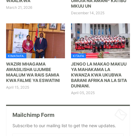
WAALIKWA
UMOIA NA AMANI- KATIBU
MKUU UN
March 21, 2026
December 14, 2025
KIMATAIFA.
KITAIFA
WAZIRI MHAGAMA
JENGO LA MAKAO MAKUU
AWASILISHA UJUMBE
YA MAHAKAMA LA
MAALUM WA RAIS SAMIA
KWANZA KWA UKUBWA
KWA FALME YA ESWATINI
BARANI AFRIKA NA LA SITA
DUNIANI.
April 15, 2025
April 05, 2025
Mailchimp Form
Subscribe to our mailing list to get the new updates.