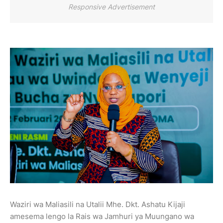
Responsive Advertisement
Waziri wa Maliasili na Utalii Mhe. Dkt. Ashatu Kijaji
amesema lengo la Rais wa Jamhuri ya Muungano wa