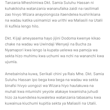
Tanzania Mheshimiwa Dkt. Samia Suluhu Hassan ni
kuhakikisha watanzania wananufaika zaidi na rasilimali
zao hivyo Wizara anayoiongoza itaendelea kushirikiana
na wadau katika usimamizi wa urithi wa Maliasili na Utalii
ili kufikia lengo hilo.
Dkt. Kijaji ameyasema hayo jijini Dodoma kwenye kikao
chake na wadau wa Uwindaji Wenyeji na Bucha za
Nyamapori kwa lengo la kupata uelewa wa pamoja wa
sekta hizo muhimu kwa uchumi wa nchi na wananchi kwa
ujumla.
Amebainisha kuwa, Serikali chini ya Rais Mhe. Dkt. Samia
Suluhu Hassan ipo bega kwa bega na wadau wa sekta
binafsi hivyo uongozi wa Wizara hiyo hautakuwa na
muhali kwa mtumishi yeyote atakaye kwamisha juhudi
hizo za kuendelea kuwaletea watanzania tabasamu kwa
kuwainua kiuchumi kupitia sekta ya Maliasili na Utalii.