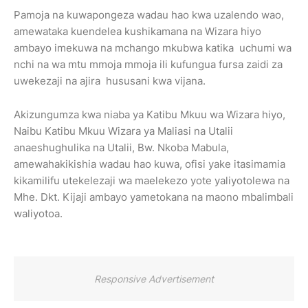
Pamoja na kuwapongeza wadau hao kwa uzalendo wao,
amewataka kuendelea kushikamana na Wizara hiyo
ambayo imekuwa na mchango mkubwa katika uchumi wa
nchi na wa mtu mmoja mmoja ili kufungua fursa zaidi za
uwekezaji na ajira hususani kwa vijana.
Akizungumza kwa niaba ya Katibu Mkuu wa Wizara hiyo,
Naibu Katibu Mkuu Wizara ya Maliasi na Utalii
anaeshughulika na Utalii, Bw. Nkoba Mabula,
amewahakikishia wadau hao kuwa, ofisi yake itasimamia
kikamilifu utekelezaji wa maelekezo yote yaliyotolewa na
Mhe. Dkt. Kijaji ambayo yametokana na maono mbalimbali
waliyotoa.
Responsive Advertisement