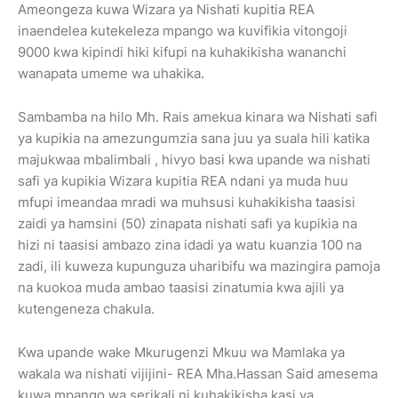
Ameongeza kuwa Wizara ya Nishati kupitia REA
inaendelea kutekeleza mpango wa kuvifikia vitongoji
9000 kwa kipindi hiki kifupi na kuhakikisha wananchi
wanapata umeme wa uhakika.
Sambamba na hilo Mh. Rais amekua kinara wa Nishati safi
ya kupikia na amezungumzia sana juu ya suala hili katika
majukwaa mbalimbali , hivyo basi kwa upande wa nishati
safi ya kupikia Wizara kupitia REA ndani ya muda huu
mfupi imeandaa mradi wa muhsusi kuhakikisha taasisi
zaidi ya hamsini (50) zinapata nishati safi ya kupikia na
hizi ni taasisi ambazo zina idadi ya watu kuanzia 100 na
zadi, ili kuweza kupunguza uharibifu wa mazingira pamoja
na kuokoa muda ambao taasisi zinatumia kwa ajili ya
kutengeneza chakula.
Kwa upande wake Mkurugenzi Mkuu wa Mamlaka ya
wakala wa nishati vijijini- REA Mha.Hassan Said amesema
kuwa mpango wa serikali ni kuhakikisha kasi ya