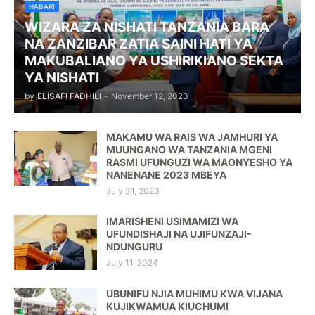
HABARI
WIZARA ZA NISHATI TANZANIA BARA
NA ZANZIBAR ZATIA SAINI HATI YA
MAKUBALIANO YA USHIRIKIANO SEKTA
YA NISHATI
by
ELISAFI FADHILI
-
November 12, 2023
MAKAMU WA RAIS WA JAMHURI YA
MUUNGANO WA TANZANIA MGENI
RASMI UFUNGUZI WA MAONYESHO YA
NANENANE 2023 MBEYA
July 31, 2023
IMARISHENI USIMAMIZI WA
UFUNDISHAJI NA UJIFUNZAJI-
NDUNGURU
July 11, 2024
UBUNIFU NJIA MUHIMU KWA VIJANA
KUJIKWAMUA KIUCHUMI