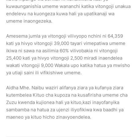
kuwaunganishia umeme wananchi katika vitongoji unakua
endelevu na kuongeza kuwa hali ya upatikanaji wa
umeme inaongezeka.
Amesema jumla ya vitongoji vilivyopo nchini ni 64,359
kati ya hivyo vitongoji 39,000 tayari vimepatiwa umeme
ikiwa ni sawa na asilimia 60% vilivobakia ni vitongoji
25,400 kati ya hivyo vitongoji 2,500 miradi inaendelea
wakati vitongoji 9,000 Wakala upo katika hatua ya mwisho
ya utiaji saini ili vifikishiwe umeme.
Aidha Mhe. Naibu waziri alifanya ziara ya kufanya ziara
kutembelea Kituo cha kupoza na kusafirisha umeme cha
Zuzu kwenda kujionea hali ya kituo,kazi inayofanyika
sambamba na hatua za ujenzi iliyofikiwa kwa baadhi ya
maeneo ya kituo hicho zinavyoendelea.