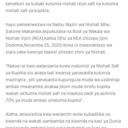
tamaduni za kubaki kutumia nishati isiyo safi na kutumia
nishati safi ya kupikia.
hayo yameelwezwa na Naibu Waziri wa Nishati Mhe.
Salome Makamba alipokutana na Bodi ya Wakala wa
Nishati Vijini (REA),katika Ofisi za REA zilizopo jijini
Dodoma,Novemba 25, 2025 ikiwa ni mwendelezo wa
ziara zake kwenye taasisi zilizoko chini ya Nishati.
"Natoa rai kwa watanzania kuwa matumizi ya Nishati Safi
ya Kupikia sio anasa bali kwanza yanasaidia kutunza
mazingira , pili yanasaidia kupunguza muda wa uzalishaji
ambao mwanamke anakaa jikoni muda mrefu kupika
wakati ukitumia nishati safi na inaokoa zaidi ya asilimia
70% ya muda ambao unatumia kupika".
Aidha, amesisitiza kwa wananchi wote kubadilika na
kwenda na wakati sambamba na kwenda na kasi ya Dunia
inavyoenda,ambapo kwa sasa matumizi ya kuni na