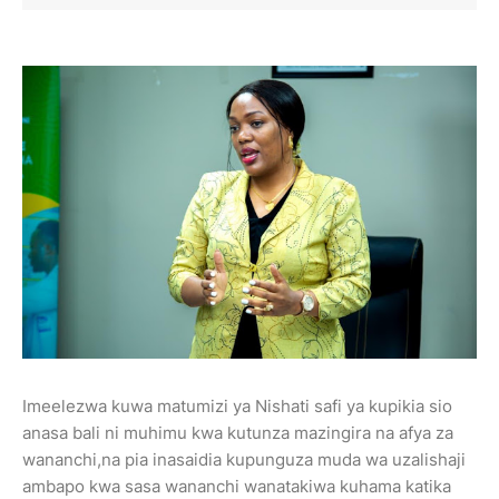
Imeelezwa kuwa matumizi ya Nishati safi ya kupikia sio
anasa bali ni muhimu kwa kutunza mazingira na afya za
wananchi,na pia inasaidia kupunguza muda wa uzalishaji
ambapo kwa sasa wananchi wanatakiwa kuhama katika