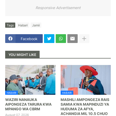
Responsive Advertisement
Tags
Habari
Jamii
Facebook
YOU MIGHT LIKE
HABARI
HABARI
WAZIRI NANAUKA
MASHILI AMPONGEZA RAIS
AIPONGEZA TARURA KWA
SAMIA KWA MAPINDUZI YA
MPANGO WA CBRM
HUDUMA ZA AFYA,
ACHANGIA MIL 10.5 CHUO
August 07, 2026