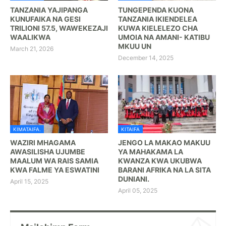
TANZANIA YAJIPANGA
TUNGEPENDA KUONA
KUNUFAIKA NA GESI
TANZANIA IKIENDELEA
TRILIONI 57.5, WAWEKEZAJI
KUWA KIELELEZO CHA
WAALIKWA
UMOIA NA AMANI- KATIBU
MKUU UN
March 21, 2026
December 14, 2025
KIMATAIFA.
KITAIFA
WAZIRI MHAGAMA
JENGO LA MAKAO MAKUU
AWASILISHA UJUMBE
YA MAHAKAMA LA
MAALUM WA RAIS SAMIA
KWANZA KWA UKUBWA
KWA FALME YA ESWATINI
BARANI AFRIKA NA LA SITA
DUNIANI.
April 15, 2025
April 05, 2025