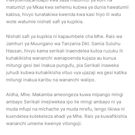
matumizi ya Mkaa kwa sehemu kubwa ya dunia hawatumii
kabisa, hivyo tunatakiwa kwenda kwa kasi hiyo ili watu
wote watumie nishati safi ya kupikia.
Nishati safi ya kupikia ni kapaumbele cha Mhe. Rais wa
Jamhuri ya Muungano wa Tanzania Dkt. Samia Suluhu
Hassan, hivyo kama serikali inaendelea kutoa ruzuku ili
kuhakikisha wananchi wanapoenda kujaza au kunua
mitungi gesi bei inakua pungufu, pia Serikali inaweka
juhudi kubwa kuhakikisha vituo vya ujazaji wa gesi katika
mitungi inakua karibu na wananchi walipo.
Aidha, Mhe. Makamba ameongeza kuwa mipango mingi
ambayo Serikali imejiwekea ipo ile mingi ambayo ni ya
muda mfupi na michache ya muda mrefu, lengo likiwa ni
kuendelea kutekeleza ahadi ya Mhe. Rais ya kuwafikishia
wananchi umeme kwenye vitongoji.