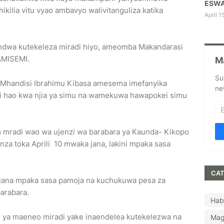
ESWA
ikilia vitu vyao ambavyo walivitanguliza katika
April 1
dwa kutekeleza miradi hiyo, ameomba Makandarasi
AMISEMI.
M
Su
Mhandisi Ibrahimu Kibasa amesema imefanyika
ne
si hao kwa njia ya simu na wamekuwa hawapokei simu
radi wao wa ujenzi wa barabara ya Kaunda- Kikopo
nza toka Aprili 10 mwaka jana, lakini mpaka sasa
CAT
 jana mpaka sasa pamoja na kuchukuwa pesa za
arabara.
Hab
dhi ya maeneo miradi yake inaendelea kutekelezwa na
Mag