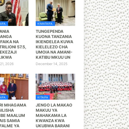
IFA.
KIMATAIFA.
ANIA
TUNGEPENDA
PANGA
KUONA TANZANIA
FAIKA NA
IKIENDELEA KUWA
TRILIONI 57.5,
KIELELEZO CHA
KEZAJI
UMOIA NA AMANI-
LIKWA
KATIBU MKUU UN
21, 2026
December 14, 2025
IFA.
KITAIFA
RI MHAGAMA
JENGO LA MAKAO
ILISHA
MAKUU YA
BE MAALUM
MAHAKAMA LA
AIS SAMIA
KWANZA KWA
FALME YA
UKUBWA BARANI