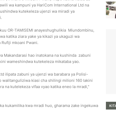
awili wa kampuni ya HariCom International Ltd na
kushindwa kutekeleza ujenzi wa miradi ya
.
kuu OR-TAMISEMI anayeshughulikia Miundombinu,
wa katika ziara yake ya kikazi ya ukaguzi wa
 Rufiji mkoani Pwani.
a Makandarasi hao inatokana na kushinda zabuni
akini wameshindwa kutekeleza mikataba yao.
d ilipata zabuni ya ujenzi wa barabara ya Polisi-
alitanguliziwa kiasi cha shilingi milioni 160 lakini
 na kutelekeza vifaa vyao katika eneo la mradi,"
a kukamilika kwa mradi huo, gharama zake ingekuwa
KIT