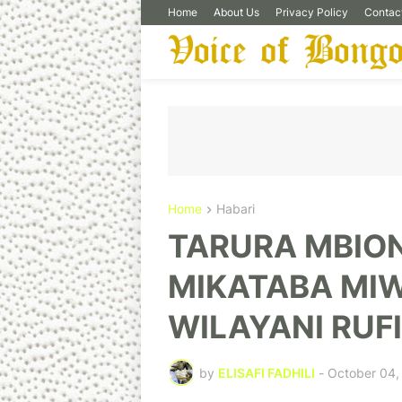
Home
About Us
Privacy Policy
Contac
Home
Habari
TARURA MBION
MIKATABA MIW
WILAYANI RUFI
by
ELISAFI FADHILI
-
October 04,