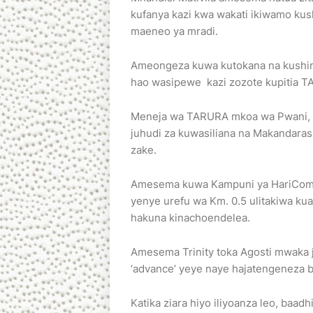
kufanya kazi kwa wakati ikiwamo kush
maeneo ya mradi.
Ameongeza kuwa kutokana na kushin
hao wasipewe kazi zozote kupitia T
Meneja wa TARURA mkoa wa Pwani, 
juhudi za kuwasiliana na Makandara
zake.
Amesema kuwa Kampuni ya HariCom m
yenye urefu wa Km. 0.5 ulitakiwa kua
hakuna kinachoendelea.
Amesema Trinity toka Agosti mwaka
‘advance’ yeye naye hajatengeneza b
Katika ziara hiyo iliyoanza leo, baa