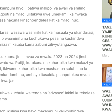
mpuni hiyo ilipatiwa malipo ya awali ya shilingi
Agosti na mradi ulitakiwa uwe umekamilika mwaka
asa hakuna kinachoendelea katika mradi huo.
KIMATA
TANZ
YAJI
asi wazawa washiriki katika masuala ya ukandarasi,
KUNU
sio waaminifu na kuchukuwa pesa na kushindwa
GESI 
imiza mikataba kama zabuni zilivyotangazwa.
WAWE
WAA
March 
 kuona jinsi mvua za mwaka 2023 na 2024 jinsi
 watu wa Rufiji, kutokana na kuharibika kwa makazi ya
ji, ikiwamo kuharibika kwa mashamba suluhisho la
 miundombinu, ambayo itasaidia panapotokea mvua
kwa jamii.
KIMATA
WAZI
kubwa kuchukuwa tenda na ‘advance’ lakini kutekeleza
AWAS
ema.
UJUM
WA R
KWA 
tachukuliwa kwa hayo makampuni yaliyoshindwa