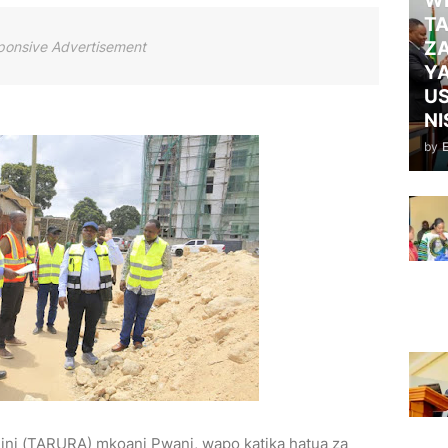
WI
TA
ZA
ponsive Advertisement
Y
US
NI
by
jini (TARURA) mkoani Pwani, wapo katika hatua za