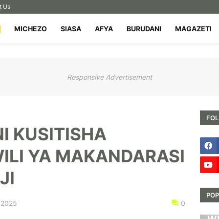
t Us
MICHEZO
SIASA
AFYA
BURUDANI
MAGAZETI
Responsive Advertisement
FOL
I KUSITISHA
ILI YA MAKANDARASI
JI
POP
 2025
0
HA