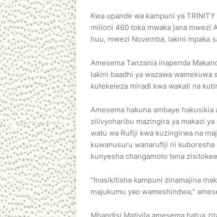
Kwa upande wa kampuni ya TRINITY ka
milioni 460 toka mwaka jana mwezi 
huu, mwezi Novemba, lakini mpaka s
Amesema Tanzania inapenda Makandar
lakini baadhi ya wazawa wamekuwa 
kutekeleza miradi kwa wakati na kut
Amesema hakuna ambaye hakusikia au
zilivyoharibu mazingira ya makazi ya
watu wa Rufiji kwa kuzingirwa na ma
kuwanusuru wanarufiji ni kuboresha
kunyesha changamoto tena zisitokee 
"Inasikitisha kampuni zinamajina ma
majukumu yao wameshindwa," ames
Mhandisi Mativila amesema hatua zi