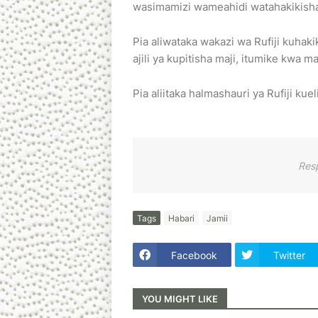
wasimamizi wameahidi watahakikisha
Pia aliwataka wakazi wa Rufiji kuhak
ajili ya kupitisha maji, itumike kwa m
Pia aliitaka halmashauri ya Rufiji kue
Res
Tags
Habari
Jamii
Facebook
Twitter
YOU MIGHT LIKE