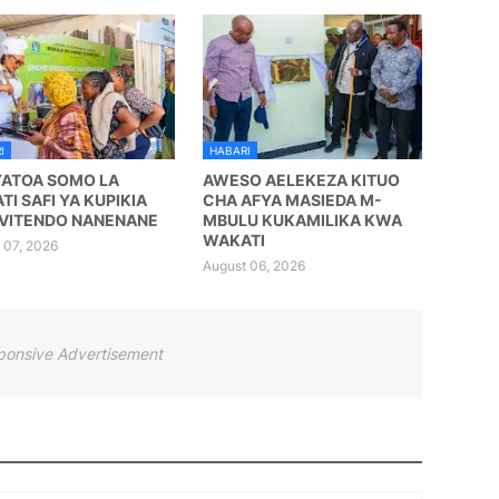
I
HABARI
YATOA SOMO LA
AWESO AELEKEZA KITUO
TI SAFI YA KUPIKIA
CHA AFYA MASIEDA M-
VITENDO NANENANE
MBULU KUKAMILIKA KWA
WAKATI
 07, 2026
August 06, 2026
ponsive Advertisement