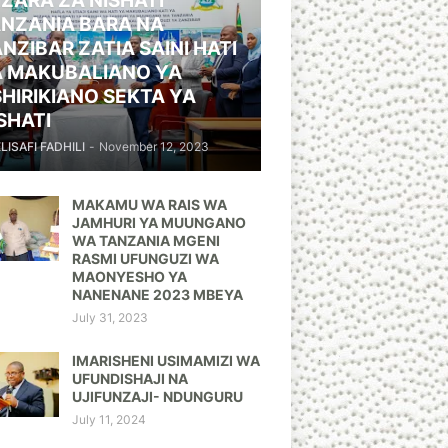
ZARA ZA NISHATI
NZANIA BARA NA
NZIBAR ZATIA SAINI HATI
A MAKUBALIANO YA
HIRIKIANO SEKTA YA
SHATI
ELISAFI FADHILI
-
November 12, 2023
MAKAMU WA RAIS WA
JAMHURI YA MUUNGANO
WA TANZANIA MGENI
RASMI UFUNGUZI WA
MAONYESHO YA
NANENANE 2023 MBEYA
July 31, 2023
IMARISHENI USIMAMIZI WA
UFUNDISHAJI NA
UJIFUNZAJI- NDUNGURU
July 11, 2024