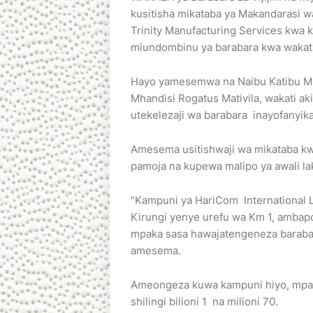
kusitisha mikataba ya Makandarasi w
Trinity Manufacturing Services kwa 
miundombinu ya barabara kwa wakati
Hayo yamesemwa na Naibu Katibu M
Mhandisi Rogatus Mativila, wakati aki
utekelezaji wa barabara inayofanyika
Amesema usitishwaji wa mikataba kw
pamoja na kupewa malipo ya awali l
"Kampuni ya HariCom International Lt
Kirungi yenye urefu wa Km 1, ambapo w
mpaka sasa hawajatengeneza barabara
amesema.
Ameongeza kuwa kampuni hiyo, mpak
shilingi bilioni 1 na milioni 70.