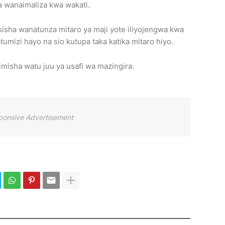
 wanaimaliza kwa wakati.
ikisha wanatunza mitaro ya maji yote iliyojengwa kwa
atumizi hayo na sio kutupa taka katika mitaro hiyo.
limisha watu juu ya usafi wa mazingira.
ponsive Advertisement