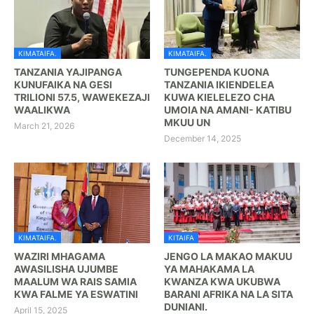
KIMATAIFA.
KIMATAIFA.
TANZANIA YAJIPANGA
TUNGEPENDA KUONA
KUNUFAIKA NA GESI
TANZANIA IKIENDELEA
TRILIONI 57.5, WAWEKEZAJI
KUWA KIELELEZO CHA
WAALIKWA
UMOIA NA AMANI- KATIBU
MKUU UN
March 21, 2026
December 14, 2025
KIMATAIFA.
KITAIFA
WAZIRI MHAGAMA
JENGO LA MAKAO MAKUU
AWASILISHA UJUMBE
YA MAHAKAMA LA
MAALUM WA RAIS SAMIA
KWANZA KWA UKUBWA
KWA FALME YA ESWATINI
BARANI AFRIKA NA LA SITA
DUNIANI.
April 15, 2025