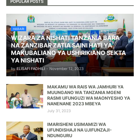
POPULAR POSTS
HABARI
WIZARA ZA NISHATI TANZANIA BARA
NA ZANZIBAR ZATIA SAINI HATI YA
MAKUBALIANO YA USHIRIKIANO SEKTA
YA NISHATI
by
ELISAFI FADHILI
-
November 12, 2023
MAKAMU WA RAIS WA JAMHURI YA
MUUNGANO WA TANZANIA MGENI
RASMI UFUNGUZI WA MAONYESHO YA
NANENANE 2023 MBEYA
July 31, 2023
IMARISHENI USIMAMIZI WA
UFUNDISHAJI NA UJIFUNZAJI-
NDUNGURU