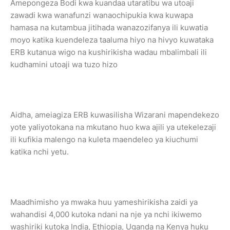
Amepongeza Bodi kwa kuandaa utaratibu wa utoaji
zawadi kwa wanafunzi wanaochipukia kwa kuwapa
hamasa na kutambua jitihada wanazozifanya ili kuwatia
moyo katika kuendeleza taaluma hiyo na hivyo kuwataka
ERB kutanua wigo na kushirikisha wadau mbalimbali ili
kudhamini utoaji wa tuzo hizo
Aidha, ameiagiza ERB kuwasilisha Wizarani mapendekezo
yote yaliyotokana na mkutano huo kwa ajili ya utekelezaji
ili kufikia malengo na kuleta maendeleo ya kiuchumi
katika nchi yetu.
Maadhimisho ya mwaka huu yameshirikisha zaidi ya
wahandisi 4,000 kutoka ndani na nje ya nchi ikiwemo
washiriki kutoka India, Ethiopia, Uganda na Kenya huku