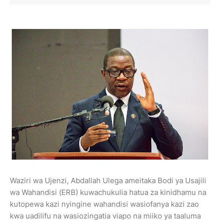
Waziri wa Ujenzi, Abdallah Ulega ameitaka Bodi ya Usajili
wa Wahandisi (ERB) kuwachukulia hatua za kinidhamu na
kutopewa kazi nyingine wahandisi wasiofanya kazi zao
kwa uadilifu na wasiozingatia viapo na miiko ya taaluma