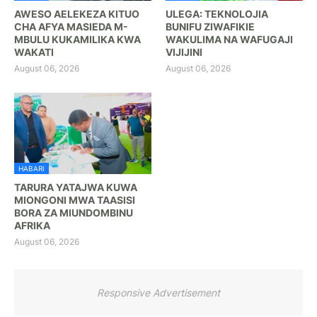
AWESO AELEKEZA KITUO
ULEGA: TEKNOLOJIA
CHA AFYA MASIEDA M-
BUNIFU ZIWAFIKIE
MBULU KUKAMILIKA KWA
WAKULIMA NA WAFUGAJI
WAKATI
VIJIJINI
August 06, 2026
August 06, 2026
HABARI
TARURA YATAJWA KUWA
MIONGONI MWA TAASISI
BORA ZA MIUNDOMBINU
AFRIKA
August 06, 2026
Responsive Advertisement