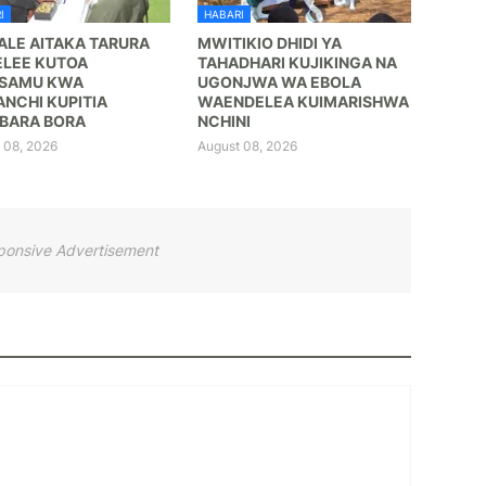
I
HABARI
LE AITAKA TARURA
MWITIKIO DHIDI YA
ELEE KUTOA
TAHADHARI KUJIKINGA NA
SAMU KWA
UGONJWA WA EBOLA
NCHI KUPITIA
WAENDELEA KUIMARISHWA
BARA BORA ‎
NCHINI
 08, 2026
August 08, 2026
ponsive Advertisement