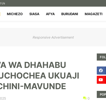
t Us
MICHEZO
SIASA
AFYA
BURUDANI
MAGAZETI
Responsive Advertisement
FOL
A WA DHAHABU
UCHOCHEA UKUAJI
CHINI-MAVUNDE
POP
2025
0