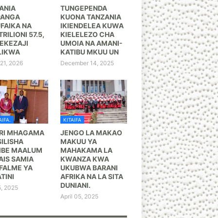
ANIA
TUNGEPENDA
PANGA
KUONA TANZANIA
FAIKA NA
IKIENDELEA KUWA
TRILIONI 57.5,
KIELELEZO CHA
KEZAJI
UMOIA NA AMANI-
LIKWA
KATIBU MKUU UN
21, 2026
December 14, 2025
IFA.
KITAIFA
RI MHAGAMA
JENGO LA MAKAO
ILISHA
MAKUU YA
BE MAALUM
MAHAKAMA LA
AIS SAMIA
KWANZA KWA
FALME YA
UKUBWA BARANI
TINI
AFRIKA NA LA SITA
DUNIANI.
5, 2025
April 05, 2025