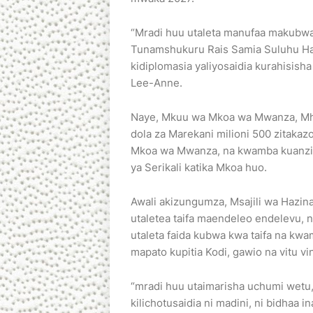
“Mradi huu utaleta manufaa makubwa k
Tunamshukuru Rais Samia Suluhu Ha
kidiplomasia yaliyosaidia kurahisi
Lee-Anne.
Naye, Mkuu wa Mkoa wa Mwanza, Mhe
dola za Marekani milioni 500 zitakaz
Mkoa wa Mwanza, na kwamba kuanzis
ya Serikali katika Mkoa huo.
Awali akizungumza, Msajili wa Haz
utaletea taifa maendeleo endelevu, n
utaleta faida kubwa kwa taifa na kwamb
mapato kupitia Kodi, gawio na vitu ving
“mradi huu utaimarisha uchumi wetu,
kilichotusaidia ni madini, ni bidhaa i