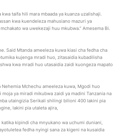
wa taifa hili mara mbaada ya kuanza uzalishaji.
ssan kwa kuendeleza mahusiano mazuri ya
sha mchakato wa uwekezaji huu mkubwa.” Amesema Bi.
. Said Mtanda ameeleza kuwa kiasi cha fedha cha
otumika kujenga mradi huo, zitasaidia kubadilisha
hwa kwa mradi huo utasaidia zaidi kuongeza mapato
ina Nehemia Mchechu ameeleza kuwa, Mgodi huo
i moja ya miradi mikubwa zaidi ya madini Tanzania na
a utaingizia Serikali shilingi bilioni 400 lakini pia
ine, lakini pia utaleta ajira,
 katika kipindi cha mnyukano wa uchumi duniani,
nayotuletea fedha nyingi sana za kigeni na kusaidia