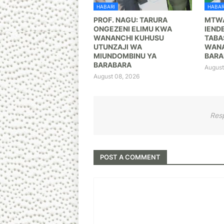
HABARI
HABAR
PROF. NAGU: TARURA
MTWA
ONGEZENI ELIMU KWA
IEND
WANANCHI KUHUSU
TABA
UTUNZAJI WA
WANA
MIUNDOMBINU YA
BARA
BARABARA ‎
August
August 08, 2026
Res
POST A COMMENT