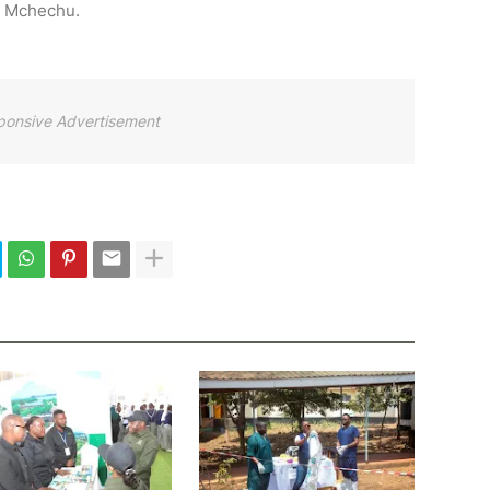
a Mchechu.
ponsive Advertisement