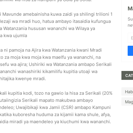
M
 Mavunde amebainisha kuwa zaidi ya shilingi trilioni 1
Su
lezaji wa mradi huo, hatua ambayo itasaidia kufungua
ne
wa Watanzania hususan wananchi wa Wilaya ya
a kwa ujumla
 ni pamoja na Ajira kwa Watanzania kwani Mradi
izo za moja kwa moja kwa maelfu ya wananchi, na
fu wa ajira; Ushiriki wa Watanzania ambapo Serikali
anchi wanashiriki kikamilifu kupitia utoaji wa
CAT
itajika kwenye mradi.
Hab
li kupitia kodi, tozo na gawio la hisa za Serikali (20%
i utaiingizia Serikali mapato makubwa ambayo
Mag
deleo; Uwajibikaji kwa Jamii (CSR) ambapo Kampuni
i katika kuboresha huduma za kijamii kama shule, afya,
idia miradi ya maendeleo ya kiuchumi kwa wananchi.