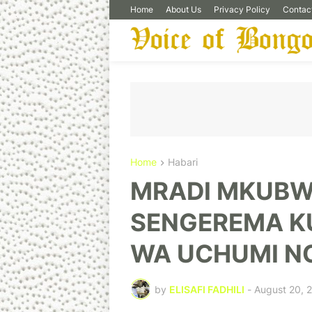
Home
About Us
Privacy Policy
Contac
Home
Habari
MRADI MKUBW
SENGEREMA K
WA UCHUMI N
by
ELISAFI FADHILI
-
August 20, 