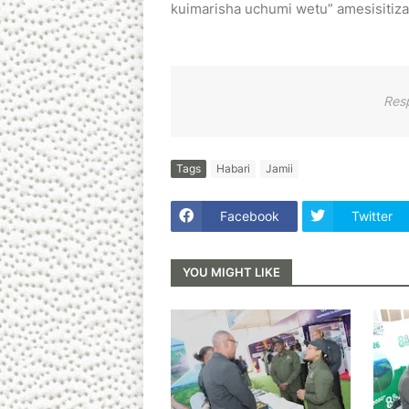
kuimarisha uchumi wetu” amesisitiz
Res
Tags
Habari
Jamii
Facebook
Twitter
YOU MIGHT LIKE