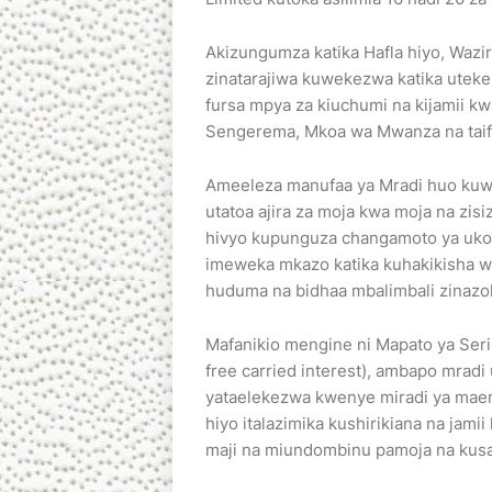
Akizungumza katika Hafla hiyo, Waziri
zinatarajiwa kuwekezwa katika uteke
fursa mpya za kiuchumi na kijamii k
Sengerema, Mkoa wa Mwanza na taif
Ameeleza manufaa ya Mradi huo kuwa
utatoa ajira za moja kwa moja na zis
hivyo kupunguza changamoto ya ukose
imeweka mkazo katika kuhakikisha wan
huduma na bidhaa mbalimbali zinazoh
Mafanikio mengine ni Mapato ya Serika
free carried interest), ambapo mrad
yataelekezwa kwenye miradi ya maen
hiyo italazimika kushirikiana na jami
maji na miundombinu pamoja na kusa