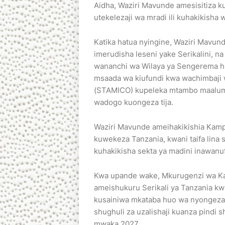
Aidha, Waziri Mavunde amesisitiza k
utekelezaji wa mradi ili kuhakikisha
Katika hatua nyingine, Waziri Mavu
imerudisha leseni yake Serikalini, n
wananchi wa Wilaya ya Sengerema hu
msaada wa kiufundi kwa wachimbaji wa
(STAMICO) kupeleka mtambo maalum wa
wadogo kuongeza tija.
Waziri Mavunde ameihakikishia Kamp
kuwekeza Tanzania, kwani taifa lina s
kuhakikisha sekta ya madini inawanu
Kwa upande wake, Mkurugenzi wa Ka
ameishukuru Serikali ya Tanzania k
kusainiwa mkataba huo wa nyongeza 
shughuli za uzalishaji kuanza pindi 
mwaka 2027.