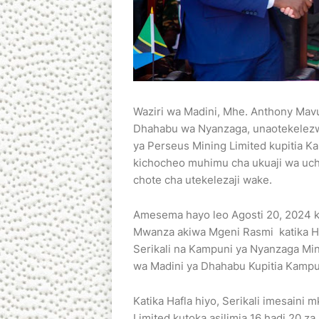
Waziri wa Madini, Mhe. Anthony Mav
Dhahabu wa Nyanzaga, unaotekelezwa
ya Perseus Mining Limited kupitia 
kichocheo muhimu cha ukuaji wa uchu
chote cha utekelezaji wake.
Amesema hayo leo Agosti 20, 2024 ka
Mwanza akiwa Mgeni Rasmi katika Haf
Serikali na Kampuni ya Nyanzaga Mi
wa Madini ya Dhahabu Kupitia Kampun
Katika Hafla hiyo, Serikali imesain
Limited kutoka asilimia 16 hadi 20 za