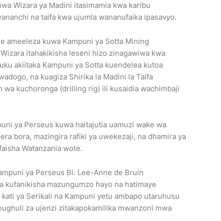
uwa Wizara ya Madini itasimamia kwa karibu
 wananchi na taifa kwa ujumla wananufaika ipasavyo.
nde ameeleza kuwa Kampuni ya Sotta Mining
a Wizara itahakikisha leseni hizo zinagawiwa kwa
ku akiitaka Kampuni ya Sotta kuendelea kutoa
dogo, na kuagiza Shirika la Madini la Taifa
 kuchoronga (drilling rig) ili kusaidia wachimbaji
uni ya Perseus kuwa haitajutia uamuzi wake wa
era bora, mazingira rafiki ya uwekezaji, na dhamira ya
faisha Watanzania wote.
mpuni ya Perseus Bi. Lee-Anne de Bruin
wa kufanikisha mazungumzo hayo na hatimaye
kati ya Serikali na Kampuni yetu ambapo utaruhusu
shughuli za ujenzi zitakapokamilika mwanzoni mwa