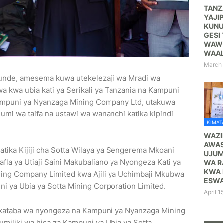
TANZ
YAJI
KUNU
GESI 
WAWE
WAA
March 
unde, amesema kuwa utekelezaji wa Mradi wa
 kwa ubia kati ya Serikali ya Tanzania na Kampuni
Kampuni ya Nyanzaga Mining Company Ltd, utakuwa
mi wa taifa na ustawi wa wananchi katika kipindi
KIMATA
WAZI
AWAS
tika Kijiji cha Sotta Wilaya ya Sengerema Mkoani
UJUM
la ya Utiaji Saini Makubaliano ya Nyongeza Kati ya
WA R
KWA 
ning Company Limited kwa Ajili ya Uchimbaji Mkubwa
ESWA
i ya Ubia ya Sotta Mining Corporation Limited.
April 1
i mkataba wa nyongeza na Kampuni ya Nyanzaga Mining
 umiliki wa hisa za Kampuni ya Ubia ya Sotta.