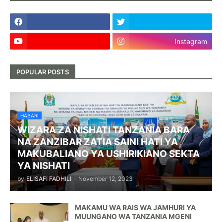
Instagram
POPULAR POSTS
HABARI
WIZARA ZA NISHATI TANZANIA BARA
NA ZANZIBAR ZATIA SAINI HATI YA
MAKUBALIANO YA USHIRIKIANO SEKTA
YA NISHATI
by
ELISAFI FADHILI
-
November 12, 2023
MAKAMU WA RAIS WA JAMHURI YA
MUUNGANO WA TANZANIA MGENI