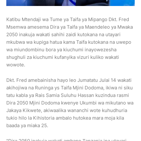
Katibu Mtendaji wa Tume ya Taifa ya Mipango Dkt. Fred
Msemwa amesema Dira ya Taifa ya Maendeleo ya Mwaka
2050 inakuja wakati sahihi zaidi kutokana na utayari
mkubwa wa kupiga hatua kama Taifa kutokana na uwepo
wa miundombinu bora ya kiuchumi inayowezesha
shughuli za kiuchumi kufanyika vizuri kuliko wakati
wowote.
Dkt. Fred amebainisha hayo leo Jumatatu Julai 14 wakati
akihojiwa na Runinga ys Taifa Mjini Dodoma, ikiwa ni siku
tatu kabla ya Rais Samia Suluhu Hassan kuzindua rasmi
Dira 2050 Mjini Dodoma kwenye Ukumbi wa mikutano wa
Jakaya Kikwete, akiwaalika wananchi wote kuhudhuria
tukio hilo la Kihistoria ambalo hutokea mara moja kila
baada ya miaka 25.
"Dira 2050 inakuja wakati ambapo Tanzania ina utayari