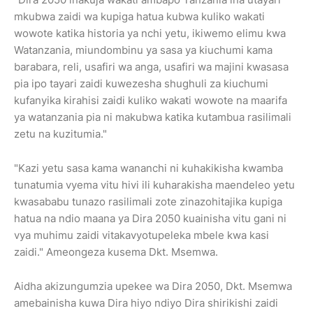
mkubwa zaidi wa kupiga hatua kubwa kuliko wakati
wowote katika historia ya nchi yetu, ikiwemo elimu kwa
Watanzania, miundombinu ya sasa ya kiuchumi kama
barabara, reli, usafiri wa anga, usafiri wa majini kwasasa
pia ipo tayari zaidi kuwezesha shughuli za kiuchumi
kufanyika kirahisi zaidi kuliko wakati wowote na maarifa
ya watanzania pia ni makubwa katika kutambua rasilimali
zetu na kuzitumia."
"Kazi yetu sasa kama wananchi ni kuhakikisha kwamba
tunatumia vyema vitu hivi ili kuharakisha maendeleo yetu
kwasababu tunazo rasilimali zote zinazohitajika kupiga
hatua na ndio maana ya Dira 2050 kuainisha vitu gani ni
vya muhimu zaidi vitakavyotupeleka mbele kwa kasi
zaidi." Ameongeza kusema Dkt. Msemwa.
Aidha akizungumzia upekee wa Dira 2050, Dkt. Msemwa
amebainisha kuwa Dira hiyo ndiyo Dira shirikishi zaidi