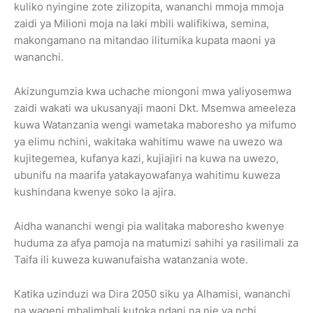
kuliko nyingine zote zilizopita, wananchi mmoja mmoja
zaidi ya Milioni moja na laki mbili walifikiwa, semina,
makongamano na mitandao ilitumika kupata maoni ya
wananchi.
Akizungumzia kwa uchache miongoni mwa yaliyosemwa
zaidi wakati wa ukusanyaji maoni Dkt. Msemwa ameeleza
kuwa Watanzania wengi wametaka maboresho ya mifumo
ya elimu nchini, wakitaka wahitimu wawe na uwezo wa
kujitegemea, kufanya kazi, kujiajiri na kuwa na uwezo,
ubunifu na maarifa yatakayowafanya wahitimu kuweza
kushindana kwenye soko la ajira.
Aidha wananchi wengi pia walitaka maboresho kwenye
huduma za afya pamoja na matumizi sahihi ya rasilimali za
Taifa ili kuweza kuwanufaisha watanzania wote.
Katika uzinduzi wa Dira 2050 siku ya Alhamisi, wananchi
na wageni mbalimbali kutoka ndani na nje ya nchi