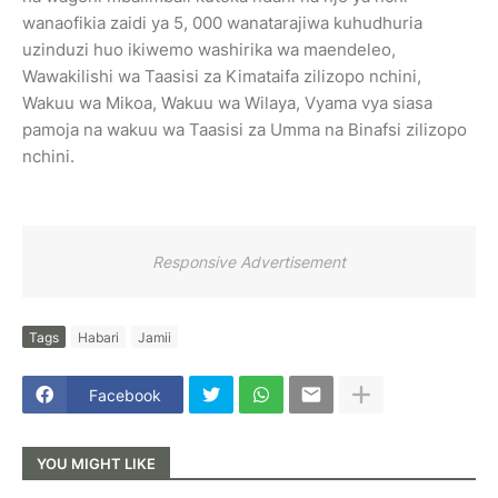
wanaofikia zaidi ya 5, 000 wanatarajiwa kuhudhuria
uzinduzi huo ikiwemo washirika wa maendeleo,
Wawakilishi wa Taasisi za Kimataifa zilizopo nchini,
Wakuu wa Mikoa, Wakuu wa Wilaya, Vyama vya siasa
pamoja na wakuu wa Taasisi za Umma na Binafsi zilizopo
nchini.
Responsive Advertisement
Tags
Habari
Jamii
Facebook
YOU MIGHT LIKE