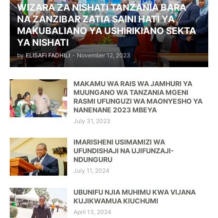
WIZARA ZA NISHATI TANZANIA BARA
NA ZANZIBAR ZATIA SAINI HATI YA
MAKUBALIANO YA USHIRIKIANO SEKTA
YA NISHATI
by
ELISAFI FADHILI
-
November 12, 2023
MAKAMU WA RAIS WA JAMHURI YA
MUUNGANO WA TANZANIA MGENI
RASMI UFUNGUZI WA MAONYESHO YA
NANENANE 2023 MBEYA
July 31, 2023
IMARISHENI USIMAMIZI WA
UFUNDISHAJI NA UJIFUNZAJI-
NDUNGURU
July 11, 2024
UBUNIFU NJIA MUHIMU KWA VIJANA
KUJIKWAMUA KIUCHUMI
April 13, 2024