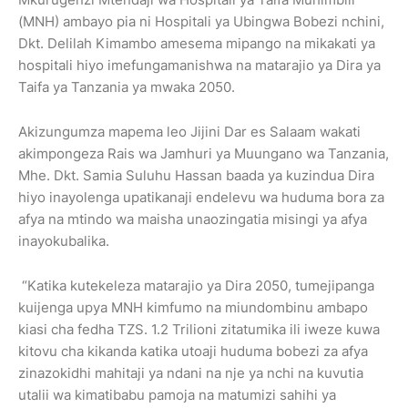
(MNH) ambayo pia ni Hospitali ya Ubingwa Bobezi nchini,
Dkt. Delilah Kimambo amesema mipango na mikakati ya
hospitali hiyo imefungamanishwa na matarajio ya Dira ya
Taifa ya Tanzania ya mwaka 2050.
Akizungumza mapema leo Jijini Dar es Salaam wakati
akimpongeza Rais wa Jamhuri ya Muungano wa Tanzania,
Mhe. Dkt. Samia Suluhu Hassan baada ya kuzindua Dira
hiyo inayolenga upatikanaji endelevu wa huduma bora za
afya na mtindo wa maisha unaozingatia misingi ya afya
inayokubalika.
“Katika kutekeleza matarajio ya Dira 2050, tumejipanga
kuijenga upya MNH kimfumo na miundombinu ambapo
kiasi cha fedha TZS. 1.2 Trilioni zitatumika ili iweze kuwa
kitovu cha kikanda katika utoaji huduma bobezi za afya
zinazokidhi mahitaji ya ndani na nje ya nchi na kuvutia
utalii wa kimatibabu pamoja na matumizi sahihi ya