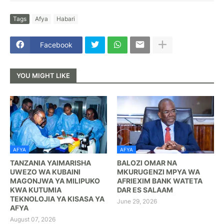
Tags
Afya
Habari
Facebook
YOU MIGHT LIKE
AFYA
AFYA
TANZANIA YAIMARISHA
BALOZI OMAR NA
UWEZO WA KUBAINI
MKURUGENZI MPYA WA
MAGONJWA YA MILIPUKO
AFRIEXIM BANK WATETA
KWA KUTUMIA
DAR ES SALAAM
TEKNOLOJIA YA KISASA YA
June 29, 2026
AFYA
August 07, 2026