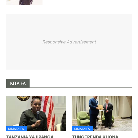
Responsive Advertisement
KITAIFA
KIMATAIFA.
KIMATAIFA.
TANZANIA YAJIPANGA
TUNGEPENDA KUONA