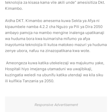
teknolojia za kisasa kama vile akili unde” amesisitiza Dkt.
Kimambo.
Aidha DKT. Kimambo amesema kuwa Sekta ya Afya ni
kipaumbele namba 4.2.2 cha Nguzo ya Pili ya Dira 2050
ambayo pamoja na mambo mengine inalenga upatikanaji
wa huduma bora kwa kuimarisha mifumo ya afya
inayotumia teknolojia ili kutoa matokeo mazuri ya huduma
zenye ubora, nafuu na zinazopatikana kwa wote.
Ameongeza kuwa katika utekelezaji wa majukumu yake,
Hospitali hiyo imejenga utamaduni wa uwajibikaji,
kuzingatia weledi na ubunifu katika utendaji wa kila siku
ili kuifikia Tanzania ya 2050.
Responsive Advertisement