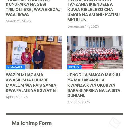
KUNUFAIKA NA GESI
TANZANIA IKIENDELEA
TRILIONI 57.5, WAWEKEZAJI
KUWA KIELELEZO CHA
WAALIKWA
UMOIA NA AMANI- KATIBU
MKUU UN
March 21, 2026
December 14, 2025
KIMATAIFA.
KITAIFA
WAZIRI MHAGAMA
JENGO LA MAKAO MAKUU
AWASILISHA UJUMBE
YA MAHAKAMA LA
MAALUM WA RAIS SAMIA
KWANZA KWA UKUBWA
KWA FALME YA ESWATINI
BARANI AFRIKA NA LA SITA
DUNIANI.
April 15, 2025
April 05, 2025
Mailchimp Form