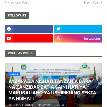
Previous Post
Next Post
FOLLOW US
Instagram
POPULAR POSTS
HABARI
WIZARA ZA NISHATI TANZANIA BARA
NA ZANZIBAR ZATIA SAINI HATI YA
MAKUBALIANO YA USHIRIKIANO SEKTA
YA NISHATI
by
ELISAFI FADHILI
-
November 12, 2023