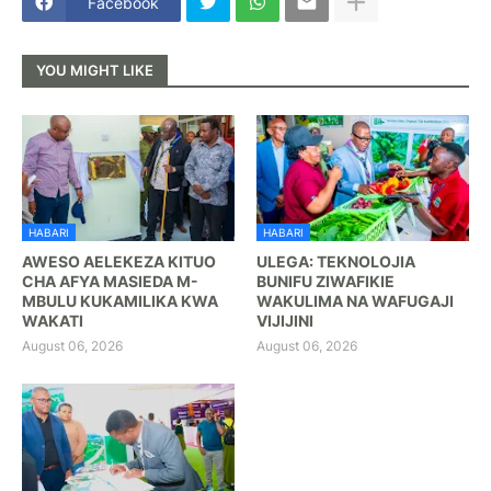
Facebook
YOU MIGHT LIKE
HABARI
HABARI
AWESO AELEKEZA KITUO
ULEGA: TEKNOLOJIA
CHA AFYA MASIEDA M-
BUNIFU ZIWAFIKIE
MBULU KUKAMILIKA KWA
WAKULIMA NA WAFUGAJI
WAKATI
VIJIJINI
August 06, 2026
August 06, 2026