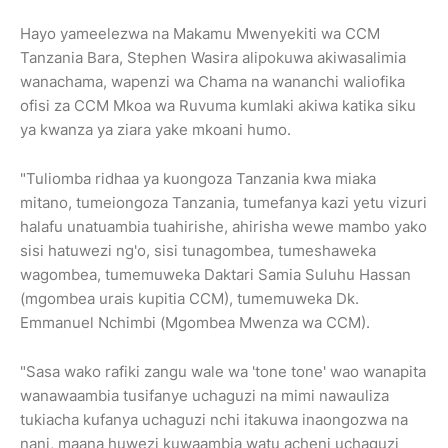
Hayo yameelezwa na Makamu Mwenyekiti wa CCM
Tanzania Bara, Stephen Wasira alipokuwa akiwasalimia
wanachama, wapenzi wa Chama na wananchi waliofika
ofisi za CCM Mkoa wa Ruvuma kumlaki akiwa katika siku
ya kwanza ya ziara yake mkoani humo.
"Tuliomba ridhaa ya kuongoza Tanzania kwa miaka
mitano, tumeiongoza Tanzania, tumefanya kazi yetu vizuri
halafu unatuambia tuahirishe, ahirisha wewe mambo yako
sisi hatuwezi ng'o, sisi tunagombea, tumeshaweka
wagombea, tumemuweka Daktari Samia Suluhu Hassan
(mgombea urais kupitia CCM), tumemuweka Dk.
Emmanuel Nchimbi (Mgombea Mwenza wa CCM).
"Sasa wako rafiki zangu wale wa 'tone tone' wao wanapita
wanawaambia tusifanye uchaguzi na mimi nawauliza
tukiacha kufanya uchaguzi nchi itakuwa inaongozwa na
nani, maana huwezi kuwaambia watu acheni uchaguzi