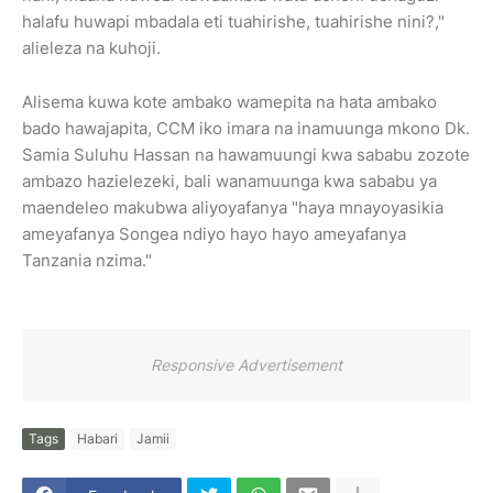
halafu huwapi mbadala eti tuahirishe, tuahirishe nini?,"
alieleza na kuhoji.
Alisema kuwa kote ambako wamepita na hata ambako
bado hawajapita, CCM iko imara na inamuunga mkono Dk.
Samia Suluhu Hassan na hawamuungi kwa sababu zozote
ambazo hazielezeki, bali wanamuunga kwa sababu ya
maendeleo makubwa aliyoyafanya "haya mnayoyasikia
ameyafanya Songea ndiyo hayo hayo ameyafanya
Tanzania nzima."
Responsive Advertisement
Tags
Habari
Jamii