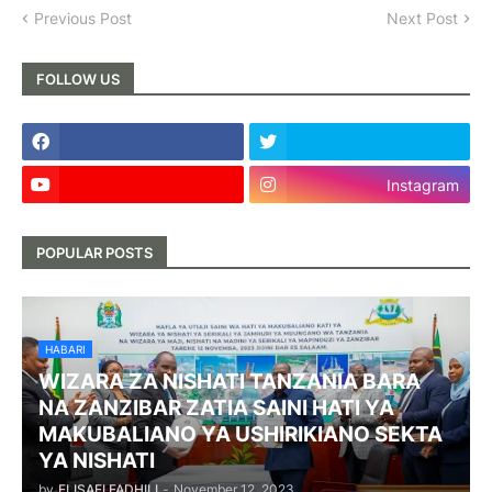
Previous Post
Next Post
FOLLOW US
Instagram
POPULAR POSTS
HABARI
WIZARA ZA NISHATI TANZANIA BARA
NA ZANZIBAR ZATIA SAINI HATI YA
MAKUBALIANO YA USHIRIKIANO SEKTA
YA NISHATI
by
ELISAFI FADHILI
-
November 12, 2023