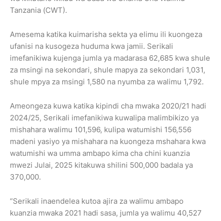
Tanzania (CWT).
Amesema katika kuimarisha sekta ya elimu ili kuongeza
ufanisi na kusogeza huduma kwa jamii. Serikali
imefanikiwa kujenga jumla ya madarasa 62,685 kwa shule
za msingi na sekondari, shule mapya za sekondari 1,031,
shule mpya za msingi 1,580 na nyumba za walimu 1,792.
Ameongeza kuwa katika kipindi cha mwaka 2020/21 hadi
2024/25, Serikali imefanikiwa kuwalipa malimbikizo ya
mishahara walimu 101,596, kulipa watumishi 156,556
madeni yasiyo ya mishahara na kuongeza mshahara kwa
watumishi wa umma ambapo kima cha chini kuanzia
mwezi Julai, 2025 kitakuwa shilini 500,000 badala ya
370,000.
“Serikali inaendelea kutoa ajira za walimu ambapo
kuanzia mwaka 2021 hadi sasa, jumla ya walimu 40,527