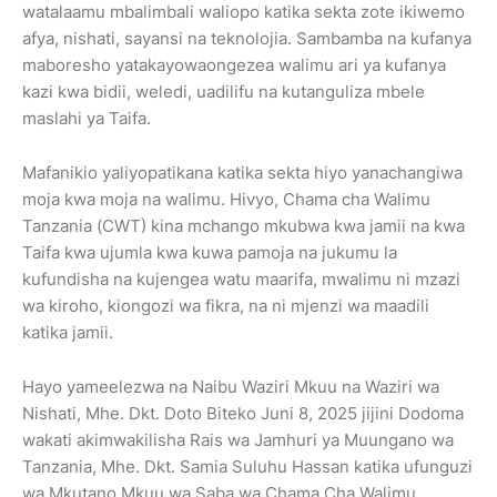
watalaamu mbalimbali waliopo katika sekta zote ikiwemo
afya, nishati, sayansi na teknolojia. Sambamba na kufanya
maboresho yatakayowaongezea walimu ari ya kufanya
kazi kwa bidii, weledi, uadilifu na kutanguliza mbele
maslahi ya Taifa.
Mafanikio yaliyopatikana katika sekta hiyo yanachangiwa
moja kwa moja na walimu. Hivyo, Chama cha Walimu
Tanzania (CWT) kina mchango mkubwa kwa jamii na kwa
Taifa kwa ujumla kwa kuwa pamoja na jukumu la
kufundisha na kujengea watu maarifa, mwalimu ni mzazi
wa kiroho, kiongozi wa fikra, na ni mjenzi wa maadili
katika jamii.
Hayo yameelezwa na Naibu Waziri Mkuu na Waziri wa
Nishati, Mhe. Dkt. Doto Biteko Juni 8, 2025 jijini Dodoma
wakati akimwakilisha Rais wa Jamhuri ya Muungano wa
Tanzania, Mhe. Dkt. Samia Suluhu Hassan katika ufunguzi
wa Mkutano Mkuu wa Saba wa Chama Cha Walimu