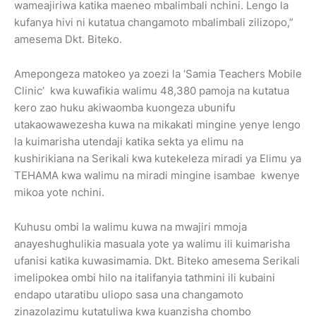
wameajiriwa katika maeneo mbalimbali nchini. Lengo la
kufanya hivi ni kutatua changamoto mbalimbali zilizopo,”
amesema Dkt. Biteko.
Amepongeza matokeo ya zoezi la ‘Samia Teachers Mobile
Clinic’ kwa kuwafikia walimu 48,380 pamoja na kutatua
kero zao huku akiwaomba kuongeza ubunifu
utakaowawezesha kuwa na mikakati mingine yenye lengo
la kuimarisha utendaji katika sekta ya elimu na
kushirikiana na Serikali kwa kutekeleza miradi ya Elimu ya
TEHAMA kwa walimu na miradi mingine isambae kwenye
mikoa yote nchini.
Kuhusu ombi la walimu kuwa na mwajiri mmoja
anayeshughulikia masuala yote ya walimu ili kuimarisha
ufanisi katika kuwasimamia. Dkt. Biteko amesema Serikali
imelipokea ombi hilo na italifanyia tathmini ili kubaini
endapo utaratibu uliopo sasa una changamoto
zinazolazimu kutatuliwa kwa kuanzisha chombo