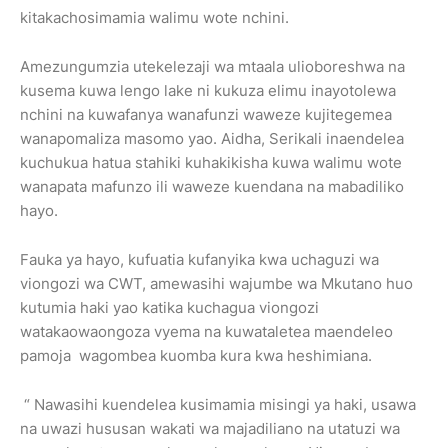
kitakachosimamia walimu wote nchini.
Amezungumzia utekelezaji wa mtaala ulioboreshwa na
kusema kuwa lengo lake ni kukuza elimu inayotolewa
nchini na kuwafanya wanafunzi waweze kujitegemea
wanapomaliza masomo yao. Aidha, Serikali inaendelea
kuchukua hatua stahiki kuhakikisha kuwa walimu wote
wanapata mafunzo ili waweze kuendana na mabadiliko
hayo.
Fauka ya hayo, kufuatia kufanyika kwa uchaguzi wa
viongozi wa CWT, amewasihi wajumbe wa Mkutano huo
kutumia haki yao katika kuchagua viongozi
watakaowaongoza vyema na kuwataletea maendeleo
pamoja wagombea kuomba kura kwa heshimiana.
“ Nawasihi kuendelea kusimamia misingi ya haki, usawa
na uwazi hususan wakati wa majadiliano na utatuzi wa