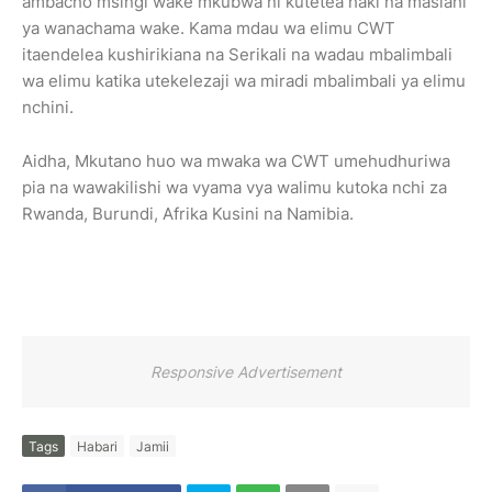
ambacho msingi wake mkubwa ni kutetea haki na maslahi
ya wanachama wake. Kama mdau wa elimu CWT
itaendelea kushirikiana na Serikali na wadau mbalimbali
wa elimu katika utekelezaji wa miradi mbalimbali ya elimu
nchini.
Aidha, Mkutano huo wa mwaka wa CWT umehudhuriwa
pia na wawakilishi wa vyama vya walimu kutoka nchi za
Rwanda, Burundi, Afrika Kusini na Namibia.
Responsive Advertisement
Tags
Habari
Jamii