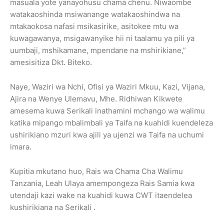
masuala yote yanayohusu chama chenu. Niwaombe
watakaoshinda msiwanange watakaoshindwa na
mtakaokosa nafasi msikasirike, asitokee mtu wa
kuwagawanya, msigawanyike hii ni taalamu ya pili ya
uumbaji, mshikamane, mpendane na mshirikiane,”
amesisitiza Dkt. Biteko.
Naye, Waziri wa Nchi, Ofisi ya Waziri Mkuu, Kazi, Vijana,
Ajira na Wenye Ulemavu, Mhe. Ridhiwan Kikwete
amesema kuwa Serikali inathamini mchango wa walimu
katika mipango mbalimbali ya Taifa na kuahidi kuendeleza
ushirikiano mzuri kwa ajili ya ujenzi wa Taifa na uchumi
imara.
Kupitia mkutano huo, Rais wa Chama Cha Walimu
Tanzania, Leah Ulaya amempongeza Rais Samia kwa
utendaji kazi wake na kuahidi kuwa CWT itaendelea
kushirikiana na Serikali .