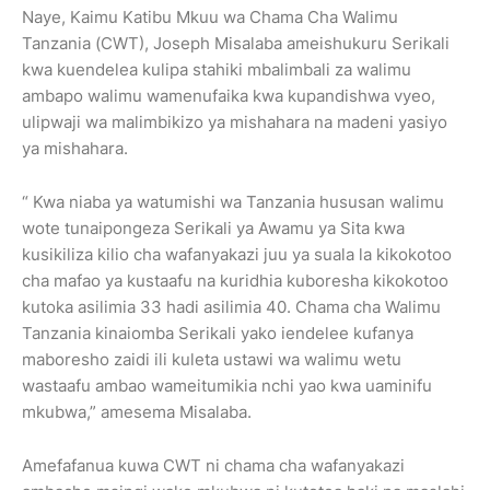
Naye, Kaimu Katibu Mkuu wa Chama Cha Walimu
Tanzania (CWT), Joseph Misalaba ameishukuru Serikali
kwa kuendelea kulipa stahiki mbalimbali za walimu
ambapo walimu wamenufaika kwa kupandishwa vyeo,
ulipwaji wa malimbikizo ya mishahara na madeni yasiyo
ya mishahara.
“ Kwa niaba ya watumishi wa Tanzania hususan walimu
wote tunaipongeza Serikali ya Awamu ya Sita kwa
kusikiliza kilio cha wafanyakazi juu ya suala la kikokotoo
cha mafao ya kustaafu na kuridhia kuboresha kikokotoo
kutoka asilimia 33 hadi asilimia 40. Chama cha Walimu
Tanzania kinaiomba Serikali yako iendelee kufanya
maboresho zaidi ili kuleta ustawi wa walimu wetu
wastaafu ambao wameitumikia nchi yao kwa uaminifu
mkubwa,” amesema Misalaba.
Amefafanua kuwa CWT ni chama cha wafanyakazi