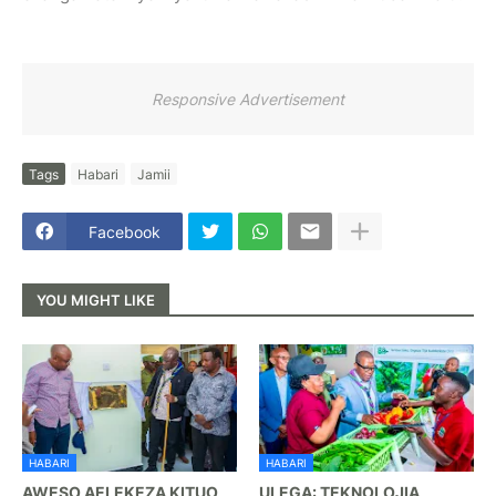
Responsive Advertisement
Tags
Habari
Jamii
Facebook
YOU MIGHT LIKE
HABARI
HABARI
AWESO AELEKEZA KITUO
ULEGA: TEKNOLOJIA