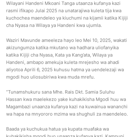
Wilayani Handeni Mkoani Tanga utaanza kufanya kazi
rasmi ifikapo Julai 2025 na unatarajiwa kuleta tija kwa
kuchochea maendeleo ya kiuchumi na kijamii katika Kijiji
cha Nyasa na Wilaya ya Handeni kwa ujumla.
Waziri Mavunde ameeleza hayo leo Mei 10, 2025, wakati
akizungumza katika mkutano wa hadhara uliofanyika
katika Kijiji cha Nyasa, Kata ya Kang’ata, Wilaya ya
Handeni, ambapo amekuja kuleta mrejesho wa ahadi
aliyotoa Aprili 6, 2025 kuhusu hatma ya uendelezaji wa
mgodi huo uliosubiriwa kwa muda mrefu.
“Tunamshukuru sana Mhe. Rais Dkt. Samia Suluhu
Hassan kwa maelekezo yake kuhakikisha Mgodi huu wa
Magambazi unaanza kufanya kazi na kuwainua wananchi
wa hapa na mnyororo mzima wa shughuli za maendeleo.
Baada ya kuchukua hatua ya kupata muafaka wa
kuhakikisha mgodi huo unaanza kufanya kazi, Kampuni