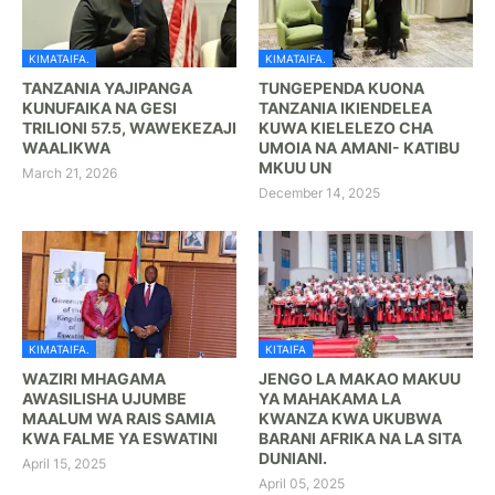
KIMATAIFA.
KIMATAIFA.
TANZANIA YAJIPANGA
TUNGEPENDA KUONA
KUNUFAIKA NA GESI
TANZANIA IKIENDELEA
TRILIONI 57.5, WAWEKEZAJI
KUWA KIELELEZO CHA
WAALIKWA
UMOIA NA AMANI- KATIBU
MKUU UN
March 21, 2026
December 14, 2025
KIMATAIFA.
KITAIFA
WAZIRI MHAGAMA
JENGO LA MAKAO MAKUU
AWASILISHA UJUMBE
YA MAHAKAMA LA
MAALUM WA RAIS SAMIA
KWANZA KWA UKUBWA
KWA FALME YA ESWATINI
BARANI AFRIKA NA LA SITA
DUNIANI.
April 15, 2025
April 05, 2025