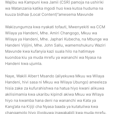
Wajibu wa Kampuni kwa Jamii (CSR) pamoja na ushiriki
wa Watanzania katika mgodi huo kwa kutoa huduma na
kuuza bidhaa (Local Content)”amesema Mavunde
Wakizungumza kwa nyakati tofauti, Mwenyekiti wa CCM
Wilaya ya Handeni, Mhe. Amiri Changogo, Mkuu wa
Wilaya ya Handeni, Mhe. Japhari Kubecha, na Mbunge wa
Handeni Vijijini, Mhe. John Sallu, wamemshukuru Waziri
Mavunde kwa kufanyia kazi suala hilo na hatimaye
kuondoa kiu ya muda mrefu ya wananchi wa Nyasa na
Handeni kwa ujumla.
Naye, Wakili Albert Msando (aliyekuwa Mkuu wa Wilaya
Handeni, hivi sasa ni Mkuu wa Wilaya Ubungo) ameeleza
hisia zake za kufurahishwa na hatua hiyo kwani alikuwa
akilisimamia kwa ukaribu kipindi akiwa Mkuu wa Wilaya
hiyo na kwamba hana deni na wananchi wa Kata ya
Kang’ata na Kijiji cha Nyasa baada ya kutatuliwa kwa
changamoto hiyo iliyokuwa inawakabili kwa muda mrefu.