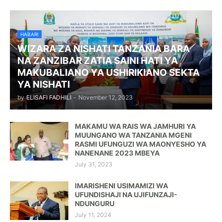
HABARI
WIZARA ZA NISHATI TANZANIA BARA
NA ZANZIBAR ZATIA SAINI HATI YA
MAKUBALIANO YA USHIRIKIANO SEKTA
YA NISHATI
by
ELISAFI FADHILI
-
November 12, 2023
MAKAMU WA RAIS WA JAMHURI YA
MUUNGANO WA TANZANIA MGENI
RASMI UFUNGUZI WA MAONYESHO YA
NANENANE 2023 MBEYA
July 31, 2023
IMARISHENI USIMAMIZI WA
UFUNDISHAJI NA UJIFUNZAJI-
NDUNGURU
July 11, 2024