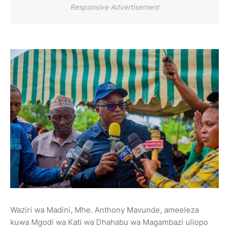
Responsive Advertisement
Waziri wa Madini, Mhe. Anthony Mavunde, ameeleza
kuwa Mgodi wa Kati wa Dhahabu wa Magambazi uliopo