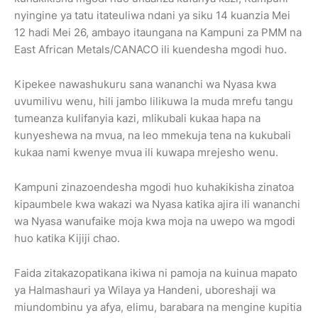
nyingine ya tatu itateuliwa ndani ya siku 14 kuanzia Mei
12 hadi Mei 26, ambayo itaungana na Kampuni za PMM na
East African Metals/CANACO ili kuendesha mgodi huo.
Kipekee nawashukuru sana wananchi wa Nyasa kwa
uvumilivu wenu, hili jambo lilikuwa la muda mrefu tangu
tumeanza kulifanyia kazi, mlikubali kukaa hapa na
kunyeshewa na mvua, na leo mmekuja tena na kukubali
kukaa nami kwenye mvua ili kuwapa mrejesho wenu.
Kampuni zinazoendesha mgodi huo kuhakikisha zinatoa
kipaumbele kwa wakazi wa Nyasa katika ajira ili wananchi
wa Nyasa wanufaike moja kwa moja na uwepo wa mgodi
huo katika Kijiji chao.
Faida zitakazopatikana ikiwa ni pamoja na kuinua mapato
ya Halmashauri ya Wilaya ya Handeni, uboreshaji wa
miundombinu ya afya, elimu, barabara na mengine kupitia