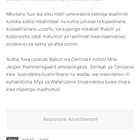
Mkutano huo wa siku mbili umewaleta pamoja washiriki
kutoka sekta mbalimbali na kutoa jukwaa la kujadiliana,
kubadilishana uzoefu, na kujenga mikakati thabiti ya
kuboresha zaidi matumizi ya rasilimali kwa maendeleo
endelevu ya sekta ya afya nchini.
Aidha, kwa upande Balozi wa Denmark nchini Mhe.
Jesper Kammersgaard ameipongeza Serikali ya Tanzania
kwa kuendelea kushirikiana na wadau wa maendeleo ili
kuhakikisha Afya za Watanzania zinaendelea kuwa imara
kwa mipango madhubuti.
Responsive Advertisement
Tags
Habari
Jamii