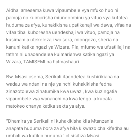
Aidha, amesema kuwa vipaumbele vya mfuko huo ni
pamoja na kuimarisha miundombinu ya vituo vya kutolea
huduma za afya, kuhakikisha upatikanaji wa dawa, vifaa na
vifaa tiba, kuboresha uendeshaji wa vituo, pamoja na
kusimamia utekelezaji wa sera, miongozo, sheria na
kanuni katika ngazi ya Wizara. Pia, mfumo wa ufuatiliaji na
tathmini unaoendelea kuimarishwa katika ngazi ya
Wizara, TAMISEMI na halmashauri.
Bw. Msasi asema, Serikali itaendelea kushirikiana na
wadau wa ndani na nje ya nchi kuhakikisha fedha
zinazotolewa zinatumika kwa uwazi, kwa kuzingatia
vipaumbele vya wananchi na kwa lengo la kupata
matokeo chanya katika sekta ya afya.
“Dhamira ya Serikali ni kuhakikisha kila Mtanzania
anapata huduma bora za afya bila kikwazo cha kifedha au
umbali wa kufikia huduma,” alisisitiza Msasi.