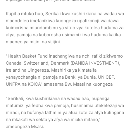
Kupitia mfuko huo, Serikali kwa kushirikiana na wadau wa
maendeleo imefanikiwa kuongeza upatikanaji wa dawa,
kuimarisha miundombinu ya vituo vya kutolea huduma za
afya, pamoja na kuboresha usimamizi wa huduma katika
maeneo ya mijini na vijijini.
"Health Basket Fund inachangiwa na nchi rafiki zikiwemo
Canada, Switzerland, Denmark (DANIDA INVESTMENT),
Ireland na Uingereza. Mashirika ya kimataifa
yanayochangia ni pamoja na Benki ya Dunia, UNICEF,
UNFPA na KOICA" amesema Bw. Msasi na kuongeza
"Serikali, kwa kushirikiana na wadau hao, hupanga
matumizi ya fedha kwa pamoja, husimamia utekelezaji wa
miradi, na hufanya tathmini ya afua zote za afya kulingana
na mkakati wa sekta ya afya wa miaka mitano,"
ameongeza Msasi.