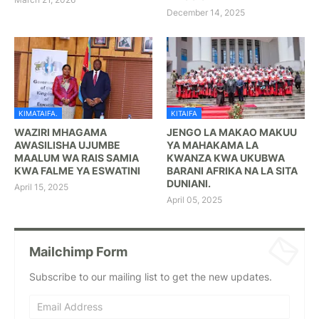
December 14, 2025
KIMATAIFA.
KITAIFA
WAZIRI MHAGAMA
JENGO LA MAKAO MAKUU
AWASILISHA UJUMBE
YA MAHAKAMA LA
MAALUM WA RAIS SAMIA
KWANZA KWA UKUBWA
KWA FALME YA ESWATINI
BARANI AFRIKA NA LA SITA
DUNIANI.
April 15, 2025
April 05, 2025
Mailchimp Form
Subscribe to our mailing list to get the new updates.