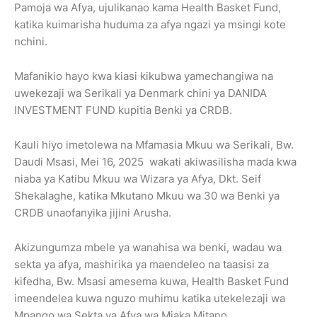
Pamoja wa Afya, ujulikanao kama Health Basket Fund,
katika kuimarisha huduma za afya ngazi ya msingi kote
nchini.
Mafanikio hayo kwa kiasi kikubwa yamechangiwa na
uwekezaji wa Serikali ya Denmark chini ya DANIDA
INVESTMENT FUND kupitia Benki ya CRDB.
Kauli hiyo imetolewa na Mfamasia Mkuu wa Serikali, Bw.
Daudi Msasi, Mei 16, 2025 wakati akiwasilisha mada kwa
niaba ya Katibu Mkuu wa Wizara ya Afya, Dkt. Seif
Shekalaghe, katika Mkutano Mkuu wa 30 wa Benki ya
CRDB unaofanyika jijini Arusha.
Akizungumza mbele ya wanahisa wa benki, wadau wa
sekta ya afya, mashirika ya maendeleo na taasisi za
kifedha, Bw. Msasi amesema kuwa, Health Basket Fund
imeendelea kuwa nguzo muhimu katika utekelezaji wa
Mpango wa Sekta ya Afya wa Miaka Mitano.