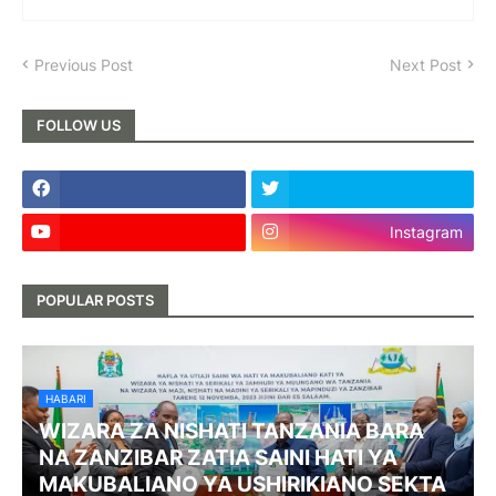
Previous Post
Next Post
FOLLOW US
Instagram
POPULAR POSTS
HABARI
WIZARA ZA NISHATI TANZANIA BARA
NA ZANZIBAR ZATIA SAINI HATI YA
MAKUBALIANO YA USHIRIKIANO SEKTA