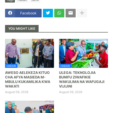
Facebook
YOU MIGHT LIKE
HABARI
HABARI
AWESO AELEKEZA KITUO
ULEGA: TEKNOLOJIA
CHA AFYA MASIEDA M-
BUNIFU ZIWAFIKIE
MBULU KUKAMILIKA KWA
WAKULIMA NA WAFUGAJI
WAKATI
VIJIJINI
August 06, 2026
August 06, 2026