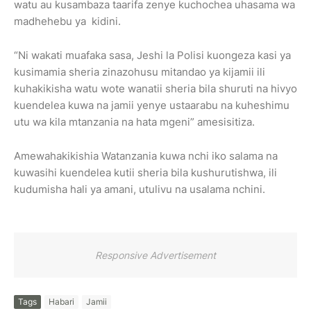
watu au kusambaza taarifa zenye kuchochea uhasama wa
madhehebu ya kidini.
“Ni wakati muafaka sasa, Jeshi la Polisi kuongeza kasi ya
kusimamia sheria zinazohusu mitandao ya kijamii ili
kuhakikisha watu wote wanatii sheria bila shuruti na hivyo
kuendelea kuwa na jamii yenye ustaarabu na kuheshimu
utu wa kila mtanzania na hata mgeni” amesisitiza.
Amewahakikishia Watanzania kuwa nchi iko salama na
kuwasihi kuendelea kutii sheria bila kushurutishwa, ili
kudumisha hali ya amani, utulivu na usalama nchini.
Responsive Advertisement
Tags
Habari
Jamii