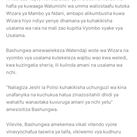
hafla ya kuwaaga Watumishi wa umma waliostaafu kutoka
Wizara ya Mambo ya Ndani, ambapo alikumbusha kuwa
Wizara hiyo ndiyo yenye dhamana ya kuhakikisha
usalama wa raia na mali zao kupitia Vyombo vyake vya
Usalama.
Bashungwa amewaelekeza Watendaji wote wa Wizara na
vyombo vya usalama kutekeleza wajibu wao kwa weledi,
kwa kuzingatia sheria, ili kulinda amani na usalama wa
nchi.
“Naliagiza Jeshi la Polisi kuhakikisha uchunguzi wa kina
unafanyika na kuchukua hatua zinazositahili dhidi ya
wahalifu wanaotaka kuvuruga amani ya nchi yetu”
amesisitiza Bashungwa.
Vilevile, Bashungwa amekemea vikali vitendo vyote
vinavyochafua taswira ya taifa, vikiwemo vya kudhuru