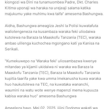
kiongozi wa Dini na tunamuombea Padre, Dkt. Charles
Kitima uponaji wa haraka na urejeaji salama katika
majukumu yake muhimu kwa taifa” amesema Bashungwa.
Aidha, Bashungwa ameagiza Jeshi la Polisi kuwatafuta
waliotengeneza na kusambaza waraka feki uliodaiwa
kutolewa na Baraza la Maaskofu Tanzania (TEC), waraka
ambao ulilenga kuchochea mgongano kati ya Kanisa na
Serikali.
“Kumekuwepo na ‘Waraka feki’ uliosambazwa kwenye
mitandao ya kijamii ukidaiwa ni waraka wa Baraza la
Maaskofu Tanzania (TEC), Baraza la Maaskofu Tanzania
kupitia taarifa yake kwa umma imekanusha kuwa waraka
huo haukutolewa na TEC, na kuwataka wananchi,
waumini na watu wote wenye mapenzi mema kupuuza
kabisa waraka huo” amesema Bashungwa
Ameeleza hayo, Mei 02, 2025 jijini Dodoma wakati wa