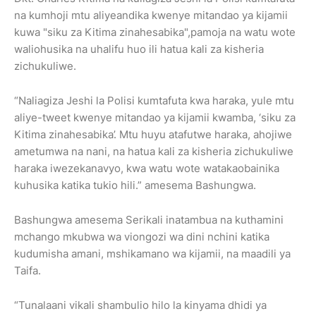
na kumhoji mtu aliyeandika kwenye mitandao ya kijamii
kuwa "siku za Kitima zinahesabika",pamoja na watu wote
waliohusika na uhalifu huo ili hatua kali za kisheria
zichukuliwe.
“Naliagiza Jeshi la Polisi kumtafuta kwa haraka, yule mtu
aliye-tweet kwenye mitandao ya kijamii kwamba, ‘siku za
Kitima zinahesabika’. Mtu huyu atafutwe haraka, ahojiwe
ametumwa na nani, na hatua kali za kisheria zichukuliwe
haraka iwezekanavyo, kwa watu wote watakaobainika
kuhusika katika tukio hili.” amesema Bashungwa.
Bashungwa amesema Serikali inatambua na kuthamini
mchango mkubwa wa viongozi wa dini nchini katika
kudumisha amani, mshikamano wa kijamii, na maadili ya
Taifa.
“Tunalaani vikali shambulio hilo la kinyama dhidi ya