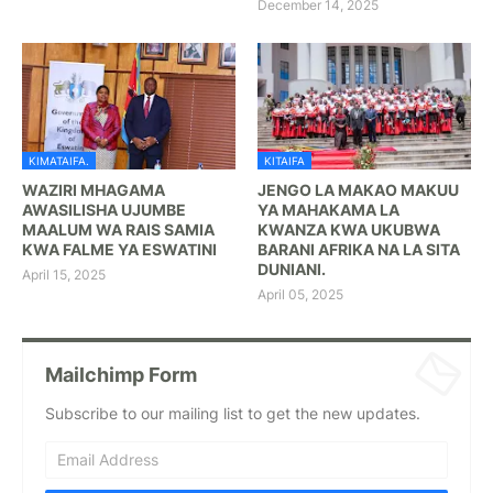
December 14, 2025
KIMATAIFA.
KITAIFA
WAZIRI MHAGAMA
JENGO LA MAKAO MAKUU
AWASILISHA UJUMBE
YA MAHAKAMA LA
MAALUM WA RAIS SAMIA
KWANZA KWA UKUBWA
KWA FALME YA ESWATINI
BARANI AFRIKA NA LA SITA
DUNIANI.
April 15, 2025
April 05, 2025
Mailchimp Form
Subscribe to our mailing list to get the new updates.