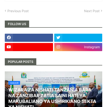
Previous Post
Next Post
FOLLOW US
Instagram
POPULAR POSTS
HABARI
WIZARA ZA NISHATI TANZANIA BARA
NA ZANZIBAR ZATIA SAINI HATI YA
MAKUBALIANO YA USHIRIKIANO SEKTA