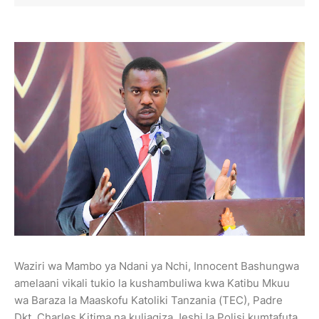
Waziri wa Mambo ya Ndani ya Nchi, Innocent Bashungwa
amelaani vikali tukio la kushambuliwa kwa Katibu Mkuu
wa Baraza la Maaskofu Katoliki Tanzania (TEC), Padre
Dkt. Charles Kitima na kuliagiza Jeshi la Polisi kumtafuta