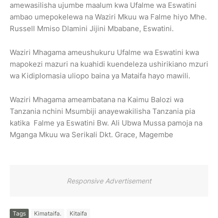
amewasilisha ujumbe maalum kwa Ufalme wa Eswatini
ambao umepokelewa na Waziri Mkuu wa Falme hiyo Mhe.
Russell Mmiso Dlamini Jijini Mbabane, Eswatini.
Waziri Mhagama ameushukuru Ufalme wa Eswatini kwa
mapokezi mazuri na kuahidi kuendeleza ushirikiano mzuri
wa Kidiplomasia uliopo baina ya Mataifa hayo mawili.
Waziri Mhagama ameambatana na Kaimu Balozi wa
Tanzania nchini Msumbiji anayewakilisha Tanzania pia
katika Falme ya Eswatini Bw. Ali Ubwa Mussa pamoja na
Mganga Mkuu wa Serikali Dkt. Grace, Magembe
Responsive Advertisement
Tags
Kimataifa.
Kitaifa