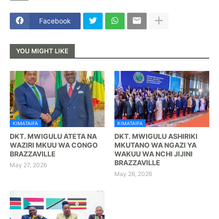
Facebook
YOU MIGHT LIKE
KIMATAIFA
KIMATAIFA
DKT. MWIGULU ATETA NA
DKT. MWIGULU ASHIRIKI
WAZIRI MKUU WA CONGO
MKUTANO WA NGAZI YA
BRAZZAVILLE
WAKUU WA NCHI JIJINI
BRAZZAVILLE
May 27, 2026
May 26, 2026