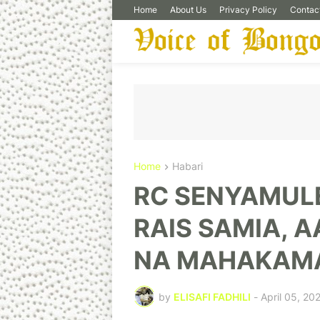
Home
About Us
Privacy Policy
Contac
Home
Habari
RC SENYAMULE
RAIS SAMIA, A
NA MAHAKAM
by
ELISAFI FADHILI
-
April 05, 20