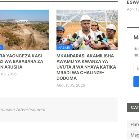
ESWA
April 1
M
I
HABARI
Su
ne
RA YAONGEZA KASI
MKANDARASI AKAMILISHA
ZI WA BARABARA ZA
AWAMU YA KWANZA YA
N ARUSHA
UVUTAJI WA NYAYA KATIKA
MRADI WA CHALINZE–
 05, 2026
DODOMA
August 05, 2026
CAT
ponsive Advertisement
Hab
Mag