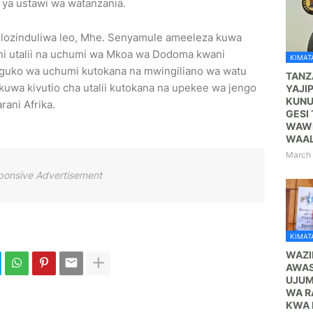
a ustawi wa watanzania.
ilozinduliwa leo, Mhe. Senyamule ameeleza kuwa
a ni utalii na uchumi wa Mkoa wa Dodoma kwani
KIMATA
guko wa uchumi kutokana na mwingiliano wa watu
TANZ
wa kivutio cha utalii kutokana na upekee wa jengo
YAJI
KUNU
rani Afrika.
GESI 
WAWE
WAA
March 
ponsive Advertisement
KIMATA
WAZI
AWAS
UJUM
WA R
KWA 