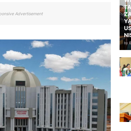
WI
TA
ZA
ponsive Advertisement
Y
US
NI
by