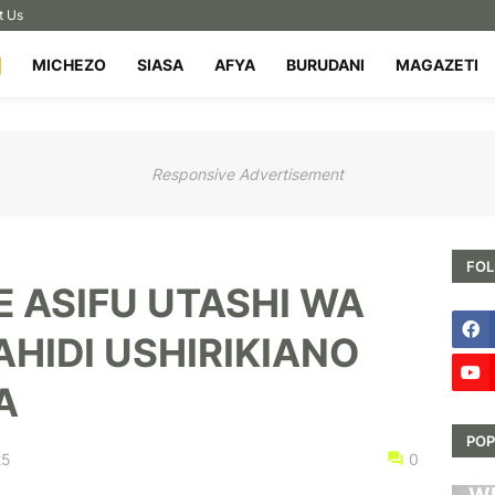
t Us
MICHEZO
SIASA
AFYA
BURUDANI
MAGAZETI
Responsive Advertisement
FOL
 ASIFU UTASHI WA
AHIDI USHIRIKIANO
A
POP
25
0
HA