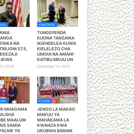
IFA.
KIMATAIFA.
ANIA
TUNGEPENDA
PANGA
KUONA TANZANIA
FAIKA NA
IKIENDELEA KUWA
TRILIONI 57.5,
KIELELEZO CHA
KEZAJI
UMOIA NA AMANI-
LIKWA
KATIBU MKUU UN
21, 2026
December 14, 2025
IFA.
KITAIFA
RI MHAGAMA
JENGO LA MAKAO
ILISHA
MAKUU YA
BE MAALUM
MAHAKAMA LA
AIS SAMIA
KWANZA KWA
FALME YA
UKUBWA BARANI