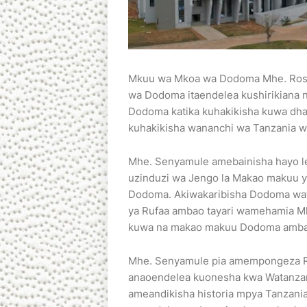
Mkuu wa Mkoa wa Dodoma Mhe. Rose
wa Dodoma itaendelea kushirikiana 
Dodoma katika kuhakikisha kuwa dham
kuhakikisha wananchi wa Tanzania w
Mhe. Senyamule amebainisha hayo leo
uzinduzi wa Jengo la Makao makuu 
Dodoma. Akiwakaribisha Dodoma wa
ya Rufaa ambao tayari wamehamia Mk
kuwa na makao makuu Dodoma ambayo
Mhe. Senyamule pia amempongeza R
anaoendelea kuonesha kwa Watanzani
ameandikisha historia mpya Tanzania