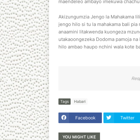
maendeleo ambayo imekuwa chachu y
Akizungumzia Jengo la Mahakama lil
jengo hilo si tu la mahakama bali pi
anaamini litakwenda kuongeza mzun
utakaoongezeka Dodoma pamoja na ku
hilo ambao haupo nchini wala kote ba
Res
Tags
Habari
Facebook
Twitter
YOU MIGHT LIKE