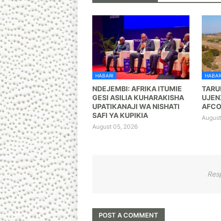
HABARI
HABAR
NDEJEMBI: AFRIKA ITUMIE
TARU
GESI ASILIA KUHARAKISHA
UJEN
UPATIKANAJI WA NISHATI
AFCO
SAFI YA KUPIKIA
August
August 05, 2026
Res
POST A COMMENT