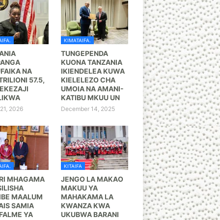
IFA.
KIMATAIFA.
ANIA
TUNGEPENDA
PANGA
KUONA TANZANIA
FAIKA NA
IKIENDELEA KUWA
TRILIONI 57.5,
KIELELEZO CHA
KEZAJI
UMOIA NA AMANI-
LIKWA
KATIBU MKUU UN
21, 2026
December 14, 2025
IFA.
KITAIFA
RI MHAGAMA
JENGO LA MAKAO
ILISHA
MAKUU YA
BE MAALUM
MAHAKAMA LA
AIS SAMIA
KWANZA KWA
FALME YA
UKUBWA BARANI