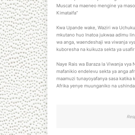
Muscat na maeneo mengine ya masoko
Kimataifa”
Kwa Upande wake, Waziri wa Uchuk
mkutano huo Inatoa jukwaa adimu lin
wa anga, waendeshaji wa viwanja vya
kuboresha na kuikuza sekta ya usafir
Naye Rais wa Baraza la Viwanja vy
mafanikio endelevu sekta ya anga afr
maamuzi tunayoyafanya sasa katika k
Afrika yenye muunganiko na ushindan
Res