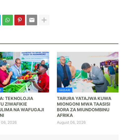
I
HABARI
A: TEKNOLOJIA
TARURA YATAJWA KUWA
FU ZIWAFIKIE
MIONGONI MWA TAASISI
LIMA NA WAFUGAJI
BORA ZA MIUNDOMBINU
NI
AFRIKA
 06, 2026
August 06, 2026