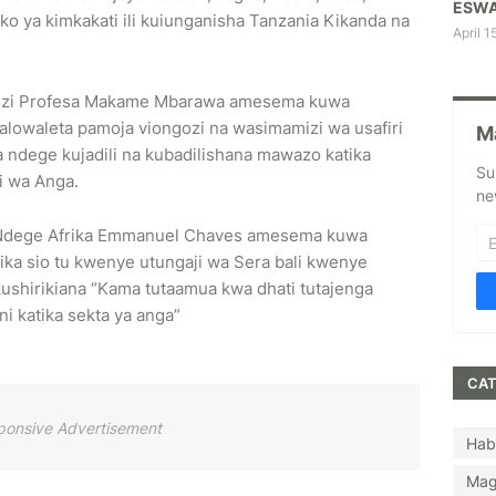
ESWA
 ya kimkakati ili kuiunganisha Tanzania Kikanda na
April 1
uzi Profesa Makame Mbarawa amesema kuwa
alowaleta pamoja viongozi na wasimamizi wa usafiri
M
 ndege kujadili na kubadilishana mawazo katika
Su
i wa Anga.
ne
a Ndege Afrika Emmanuel Chaves amesema kuwa
ika sio tu kwenye utungaji wa Sera bali kwenye
ushirikiana “Kama tutaamua kwa dhati tutajenga
i katika sekta ya anga”
CAT
ponsive Advertisement
Hab
Mag