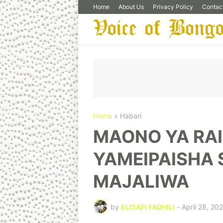
Home
About Us
Privacy Policy
Contac
Home
Habari
MAONO YA RAI
YAMEIPAISHA 
MAJALIWA
by
ELISAFI FADHILI
-
April 28, 20