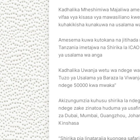
Kadhalika Mheshimiwa Majaliwa ame
vifaa vya kisasa vya mawasiliano kw
kuhakikisha kunakuwa na usalama wa
Amesema kuwa kutokana na jitihada mb
Tanzania imetajwa na Shirika la ICAO
ya usalama wa anga
Kadhalika Uwanja wetu wa ndege wa 
Tuzo ya Usalama ya Baraza la Viwanj
ndege 50000 kwa mwaka”
Akizungumzia kuhusu shirika la ndeg
ndege zake zinatoa huduma ya usafiri 
za Dubai, Mumbai, Guangzhou, Johan
Kinshasa
“Shirika pia linatarajia kuongea safar