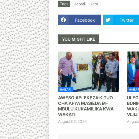
Tags
Habari
Jamii
Facebook
Twitter
YOU MIGHT LIKE
HABARI
HABAR
AWESO AELEKEZA KITUO
ULEG
CHA AFYA MASIEDA M-
BUNI
MBULU KUKAMILIKA KWA
WAKU
WAKATI
VIJIJI
August 06, 2026
August