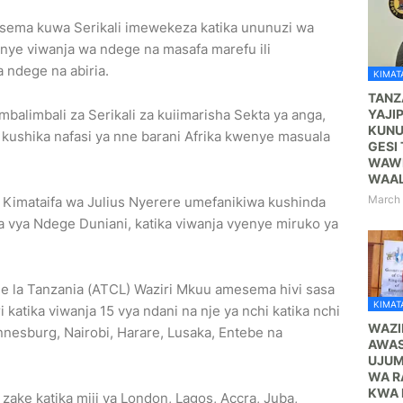
sema kuwa Serikali imewekeza katika ununuzi wa
enye viwanja wa ndege na masafa marefu ili
 ndege na abiria.
KIMATA
TANZ
YAJI
alimbali za Serikali za kuiimarisha Sekta ya anga,
KUNU
 kushika nafasi ya nne barani Afrika kwenye masuala
GESI 
WAWE
WAA
March 
Kimataifa wa Julius Nyerere umefanikiwa kushinda
a vya Ndege Duniani, katika viwanja vyenye miruko ya
e la Tanzania (ATCL) Waziri Mkuu amesema hivi sasa
KIMATA
katika viwanja 15 vya ndani na nje ya nchi katika nchi
WAZI
nesburg, Nairobi, Harare, Lusaka, Entebe na
AWAS
UJUM
WA R
KWA 
i zake katika miji ya London, Lagos, Accra, Juba,