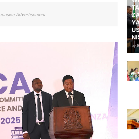
WI
TA
ZA
ponsive Advertisement
Y
US
NI
by