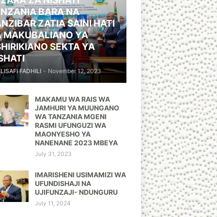
ZARA ZA NISHATI
NZANIA BARA NA
NZIBAR ZATIA SAINI HATI
A MAKUBALIANO YA
HIRIKIANO SEKTA YA
SHATI
ELISAFI FADHILI
-
November 12, 2023
MAKAMU WA RAIS WA
JAMHURI YA MUUNGANO
WA TANZANIA MGENI
RASMI UFUNGUZI WA
MAONYESHO YA
NANENANE 2023 MBEYA
July 31, 2023
IMARISHENI USIMAMIZI WA
UFUNDISHAJI NA
UJIFUNZAJI- NDUNGURU
July 11, 2024