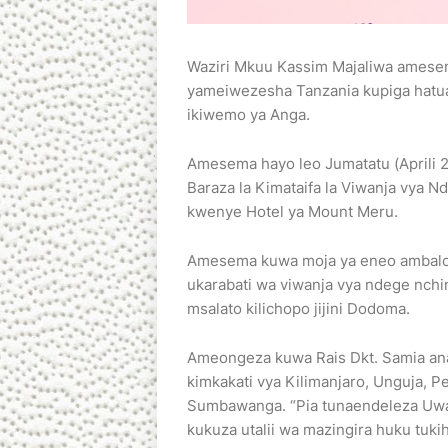
Waziri Mkuu Kassim Majaliwa amese
yameiwezesha Tanzania kupiga hatua
ikiwemo ya Anga.
Amesema hayo leo Jumatatu (Aprili 
Baraza la Kimataifa la Viwanja vya N
kwenye Hotel ya Mount Meru.
Amesema kuwa moja ya eneo ambalo 
ukarabati wa viwanja vya ndege nchi
msalato kilichopo jijini Dodoma.
Ameongeza kuwa Rais Dkt. Samia ana
kimkakati vya Kilimanjaro, Unguja, 
Sumbawanga. “Pia tunaendeleza Uwa
kukuza utalii wa mazingira huku tukih