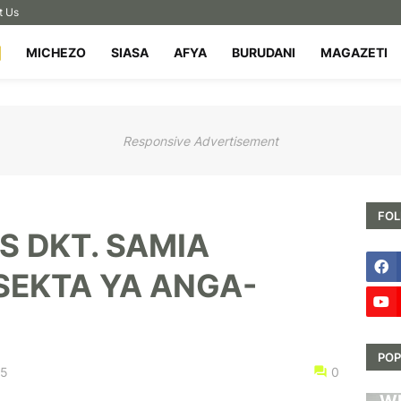
t Us
MICHEZO
SIASA
AFYA
BURUDANI
MAGAZETI
Responsive Advertisement
FOL
S DKT. SAMIA
SEKTA YA ANGA-
POP
25
0
HA