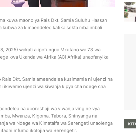
ma kuwa maono ya Rais Dkt. Samia Suluhu Hassan
 kubwa za kimaendeleo katika sekta mbalimbali
28, 2025) wakati alipofungua Mkutano wa 73 wa
dege kwa Ukanda wa Afrika (ACI Afrika) unaofanyika
Rais Dkt. Samia ameendelea kusimamia ni ujenzi na
ni ikiwemo ujenzi wa kiwanja kipya cha ndege cha
endelea na uboreshaji wa viwanja vingine vya
Pemba, Mwanza, Kigoma, Tabora, Shinyanga na
nja wa Ndege wa Kimataifa wa Serengeti unaolenga
KIT
ifadhi mfumo ikolojia wa Serengeti”.