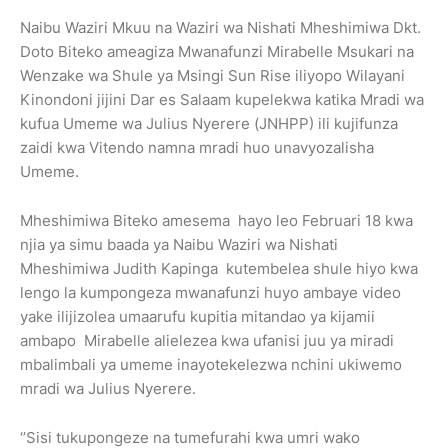
Naibu Waziri Mkuu na Waziri wa Nishati Mheshimiwa Dkt.
Doto Biteko ameagiza Mwanafunzi Mirabelle Msukari na
Wenzake wa Shule ya Msingi Sun Rise iliyopo Wilayani
Kinondoni jijini Dar es Salaam kupelekwa katika Mradi wa
kufua Umeme wa Julius Nyerere (JNHPP) ili kujifunza
zaidi kwa Vitendo namna mradi huo unavyozalisha
Umeme.
Mheshimiwa Biteko amesema hayo leo Februari 18 kwa
njia ya simu baada ya Naibu Waziri wa Nishati
Mheshimiwa Judith Kapinga kutembelea shule hiyo kwa
lengo la kumpongeza mwanafunzi huyo ambaye video
yake ilijizolea umaarufu kupitia mitandao ya kijamii
ambapo Mirabelle alielezea kwa ufanisi juu ya miradi
mbalimbali ya umeme inayotekelezwa nchini ukiwemo
mradi wa Julius Nyerere.
‘’Sisi tukupongeze na tumefurahi kwa umri wako