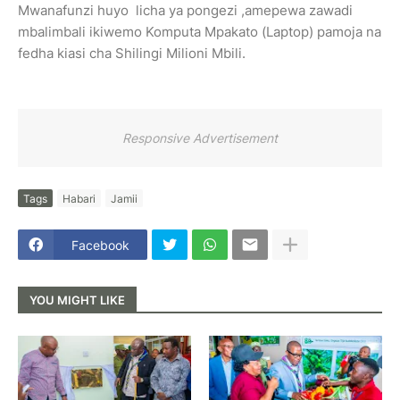
Mwanafunzi huyo licha ya pongezi ,amepewa zawadi
mbalimbali ikiwemo Komputa Mpakato (Laptop) pamoja na
fedha kiasi cha Shilingi Milioni Mbili.
Responsive Advertisement
Tags
Habari
Jamii
Facebook
YOU MIGHT LIKE