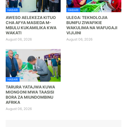
HABARI
HABARI
AWESO AELEKEZA KITUO
ULEGA: TEKNOLOJIA
CHA AFYA MASIEDA M-
BUNIFU ZIWAFIKIE
MBULU KUKAMILIKA KWA
WAKULIMA NA WAFUGAJI
WAKATI
VIJIJINI
August 06, 2026
August 06, 2026
HABARI
TARURA YATAJWA KUWA
MIONGONI MWA TAASISI
BORA ZA MIUNDOMBINU
AFRIKA
August 06, 2026