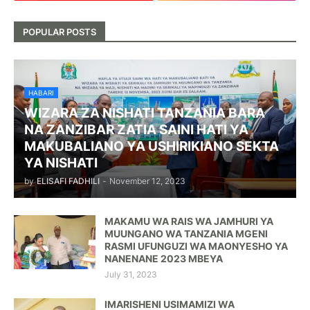
POPULAR POSTS
HABARI
WIZARA ZA NISHATI TANZANIA BARA
NA ZANZIBAR ZATIA SAINI HATI YA
MAKUBALIANO YA USHIRIKIANO SEKTA
YA NISHATI
by
ELISAFI FADHILI
-
November 12, 2023
MAKAMU WA RAIS WA JAMHURI YA
MUUNGANO WA TANZANIA MGENI
RASMI UFUNGUZI WA MAONYESHO YA
NANENANE 2023 MBEYA
July 31, 2023
IMARISHENI USIMAMIZI WA