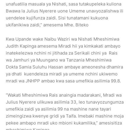
unafuatilia masuala ya Nishati, sasa tutakupeleka kuliona
Bwawa la Julius Nyerere uone Umeme unavyozalishwa ili
uendelee kujifunza zaidi. Sisi tunatamani kukuona
ukifanikiwa zaidi,” amesema Mhe. Biteko
Kwa Upande wake Naibu Waziri wa Nishati Mheshimiwa
Judith Kapinga amesema Miradi hii ya kimkakati ambayo
inatekelezwa nchini ni jitihada za Serikali chini ya Rais
wa Jamhuri ya Muungano wa Tanzania Mheshimiwa
Dokta Samia Suluhu Hassan ambaye ameonesha dhamira
ya dhati kuendeleza miradi ya umeme nchini ukiwemo
mradi wa JNHPP ambao kwa sasa umefikia asilimia 99.8.
“Wakati Mheshimiwa Rais anaingia madarakani, Mradi wa
Julius Nyerere ulikuwa asilimia 33, leo tunavyozungumza
umefikia zaidi ya asilimia 99 na mashine nane tayari
zimeingizwa kwenye gridi ya Taifa. Imebaki mashine moja
pekee ambapo mradi uko mbioni kukamilika,” amesisitiza
mheshimiwa Kapinga