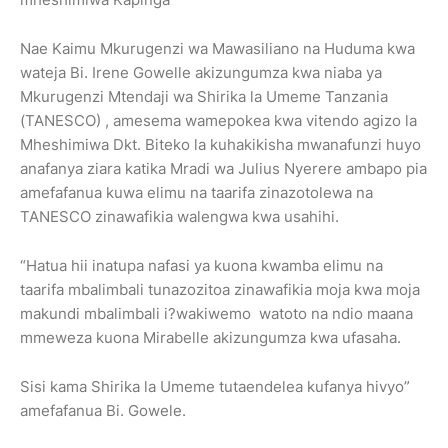
Nae Kaimu Mkurugenzi wa Mawasiliano na Huduma kwa
wateja Bi. Irene Gowelle akizungumza kwa niaba ya
Mkurugenzi Mtendaji wa Shirika la Umeme Tanzania
(TANESCO) , amesema wamepokea kwa vitendo agizo la
Mheshimiwa Dkt. Biteko la kuhakikisha mwanafunzi huyo
anafanya ziara katika Mradi wa Julius Nyerere ambapo pia
amefafanua kuwa elimu na taarifa zinazotolewa na
TANESCO zinawafikia walengwa kwa usahihi.
“Hatua hii inatupa nafasi ya kuona kwamba elimu na
taarifa mbalimbali tunazozitoa zinawafikia moja kwa moja
makundi mbalimbali i?wakiwemo watoto na ndio maana
mmeweza kuona Mirabelle akizungumza kwa ufasaha.
Sisi kama Shirika la Umeme tutaendelea kufanya hivyo”
amefafanua Bi. Gowele.