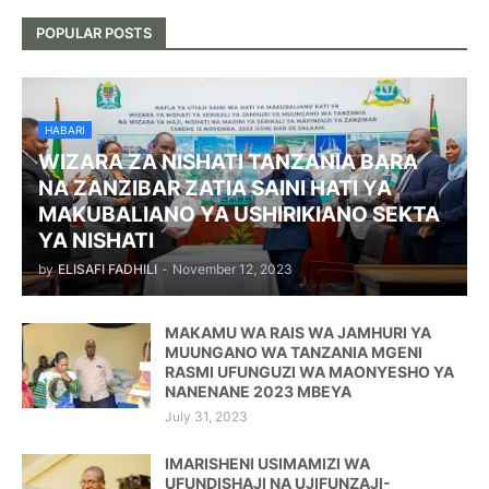
POPULAR POSTS
HABARI
WIZARA ZA NISHATI TANZANIA BARA
NA ZANZIBAR ZATIA SAINI HATI YA
MAKUBALIANO YA USHIRIKIANO SEKTA
YA NISHATI
by
ELISAFI FADHILI
-
November 12, 2023
MAKAMU WA RAIS WA JAMHURI YA
MUUNGANO WA TANZANIA MGENI
RASMI UFUNGUZI WA MAONYESHO YA
NANENANE 2023 MBEYA
July 31, 2023
IMARISHENI USIMAMIZI WA
UFUNDISHAJI NA UJIFUNZAJI-