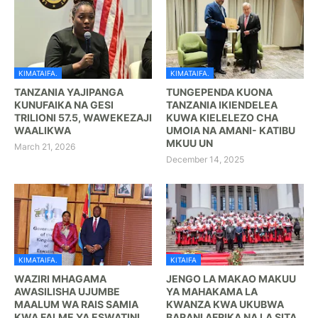
KIMATAIFA.
KIMATAIFA.
TANZANIA YAJIPANGA
TUNGEPENDA KUONA
KUNUFAIKA NA GESI
TANZANIA IKIENDELEA
TRILIONI 57.5, WAWEKEZAJI
KUWA KIELELEZO CHA
WAALIKWA
UMOIA NA AMANI- KATIBU
MKUU UN
March 21, 2026
December 14, 2025
KIMATAIFA.
KITAIFA
WAZIRI MHAGAMA
JENGO LA MAKAO MAKUU
AWASILISHA UJUMBE
YA MAHAKAMA LA
MAALUM WA RAIS SAMIA
KWANZA KWA UKUBWA
KWA FALME YA ESWATINI
BARANI AFRIKA NA LA SITA