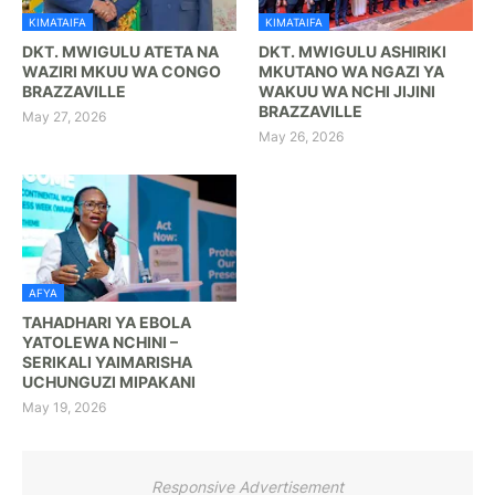
KIMATAIFA
KIMATAIFA
DKT. MWIGULU ATETA NA
DKT. MWIGULU ASHIRIKI
WAZIRI MKUU WA CONGO
MKUTANO WA NGAZI YA
BRAZZAVILLE
WAKUU WA NCHI JIJINI
BRAZZAVILLE
May 27, 2026
May 26, 2026
AFYA
TAHADHARI YA EBOLA
YATOLEWA NCHINI –
SERIKALI YAIMARISHA
UCHUNGUZI MIPAKANI
May 19, 2026
Responsive Advertisement