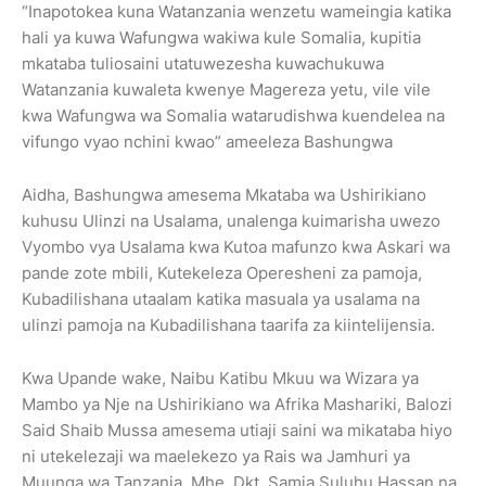
“Inapotokea kuna Watanzania wenzetu wameingia katika
hali ya kuwa Wafungwa wakiwa kule Somalia, kupitia
mkataba tuliosaini utatuwezesha kuwachukuwa
Watanzania kuwaleta kwenye Magereza yetu, vile vile
kwa Wafungwa wa Somalia watarudishwa kuendelea na
vifungo vyao nchini kwao” ameeleza Bashungwa
Aidha, Bashungwa amesema Mkataba wa Ushirikiano
kuhusu Ulinzi na Usalama, unalenga kuimarisha uwezo
Vyombo vya Usalama kwa Kutoa mafunzo kwa Askari wa
pande zote mbili, Kutekeleza Operesheni za pamoja,
Kubadilishana utaalam katika masuala ya usalama na
ulinzi pamoja na Kubadilishana taarifa za kiintelijensia.
Kwa Upande wake, Naibu Katibu Mkuu wa Wizara ya
Mambo ya Nje na Ushirikiano wa Afrika Mashariki, Balozi
Said Shaib Mussa amesema utiaji saini wa mikataba hiyo
ni utekelezaji wa maelekezo ya Rais wa Jamhuri ya
Muunga wa Tanzania, Mhe. Dkt. Samia Suluhu Hassan na