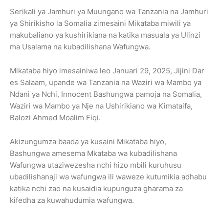
Serikali ya Jamhuri ya Muungano wa Tanzania na Jamhuri
ya Shirikisho la Somalia zimesaini Mikataba miwili ya
makubaliano ya kushirikiana na katika masuala ya Ulinzi
ma Usalama na kubadilishana Wafungwa.
Mikataba hiyo imesainiwa leo Januari 29, 2025, Jijini Dar
es Salaam, upande wa Tanzania na Waziri wa Mambo ya
Ndani ya Nchi, Innocent Bashungwa pamoja na Somalia,
Waziri wa Mambo ya Nje na Ushirikiano wa Kimataifa,
Balozi Ahmed Moalim Fiqi.
Akizungumza baada ya kusaini Mikataba hiyo,
Bashungwa amesema Mkataba wa kubadilishana
Wafungwa utaziwezesha nchi hizo mbili kuruhusu
ubadilishanaji wa wafungwa ili waweze kutumikia adhabu
katika nchi zao na kusaidia kupunguza gharama za
kifedha za kuwahudumia wafungwa.