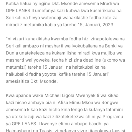
Katika hatua nyingine Dkt. Msonde amesema Mradi wa
GPE LANES II umefanya kazi kubwa kwa kushirikiana na
Serikali na hivyo watendaji wahakikishe fedha zote za
miradi zimetumika kabla ya tarehe 15, Januari, 2023.
“ni vizuri kuhakikisha kwamba fedha hizi zinapotolewa na
Serikali ambazo ni masharti waliyokubaliana na Benki ya
Dunia unatekeleza na kukamilisha miradi kwa mujibu wa
masharti waliyoweka, fedha hizi zina deadline (ukomo wa
matumizi) tarehe 15 Januari na haitakubalika na
haikubaliki fedha yoyote ikafika tarehe 15 Januari”
amesisitiza Dkt. Msonde.
Kwa upande wake Michael Ligola Mwenyekiti wa kikao
kazi hicho ambaye pia ni Afisa Elimu Mkoa wa Songwe
amesema kikao kazi hicho kina lengo la kufanya tathmini
ya utekelezaji wa kazi zilizotekelezwa chini ya Programu
ya GPE LANES II kwenye elimu ambapo baadhi ya
Halmashauri na Taasisi zimefanya vizuri ijapokuwa taasisi