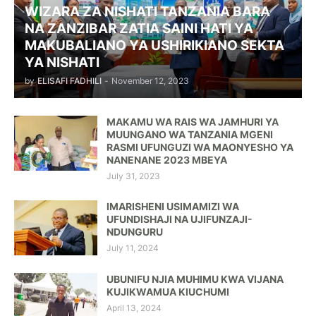
WIZARA ZA NISHATI TANZANIA BARA
NA ZANZIBAR ZATIA SAINI HATI YA
MAKUBALIANO YA USHIRIKIANO SEKTA
YA NISHATI
by
ELISAFI FADHILI
-
November 12, 2023
MAKAMU WA RAIS WA JAMHURI YA
MUUNGANO WA TANZANIA MGENI
RASMI UFUNGUZI WA MAONYESHO YA
NANENANE 2023 MBEYA
July 31, 2023
IMARISHENI USIMAMIZI WA
UFUNDISHAJI NA UJIFUNZAJI-
NDUNGURU
July 11, 2024
UBUNIFU NJIA MUHIMU KWA VIJANA
KUJIKWAMUA KIUCHUMI
April 13, 2024