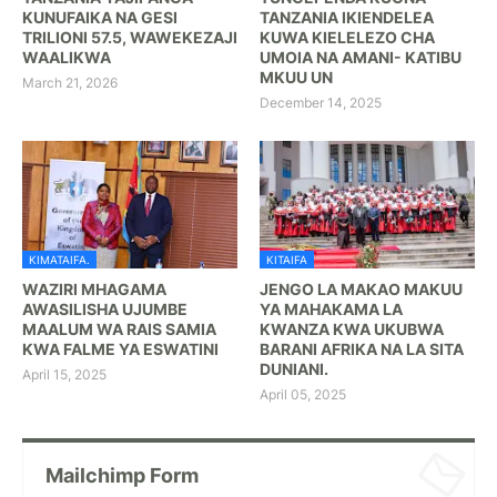
KUNUFAIKA NA GESI
TANZANIA IKIENDELEA
TRILIONI 57.5, WAWEKEZAJI
KUWA KIELELEZO CHA
WAALIKWA
UMOIA NA AMANI- KATIBU
MKUU UN
March 21, 2026
December 14, 2025
KIMATAIFA.
KITAIFA
WAZIRI MHAGAMA
JENGO LA MAKAO MAKUU
AWASILISHA UJUMBE
YA MAHAKAMA LA
MAALUM WA RAIS SAMIA
KWANZA KWA UKUBWA
KWA FALME YA ESWATINI
BARANI AFRIKA NA LA SITA
DUNIANI.
April 15, 2025
April 05, 2025
Mailchimp Form