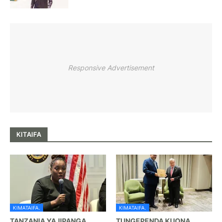
Responsive Advertisement
KITAIFA
KIMATAIFA.
KIMATAIFA.
TANZANIA YAJIPANGA
TUNGEPENDA KUONA