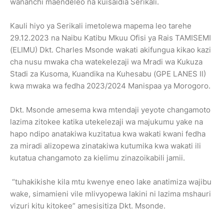
wananchi maendeleo na kuisaidia Serikali.
Kauli hiyo ya Serikali imetolewa mapema leo tarehe
29.12.2023 na Naibu Katibu Mkuu Ofisi ya Rais TAMISEMI
(ELIMU) Dkt. Charles Msonde wakati akifungua kikao kazi
cha nusu mwaka cha watekelezaji wa Mradi wa Kukuza
Stadi za Kusoma, Kuandika na Kuhesabu (GPE LANES II)
kwa mwaka wa fedha 2023/2024 Manispaa ya Morogoro.
Dkt. Msonde amesema kwa mtendaji yeyote changamoto
lazima zitokee katika utekelezaji wa majukumu yake na
hapo ndipo anatakiwa kuzitatua kwa wakati kwani fedha
za miradi alizopewa zinatakiwa kutumika kwa wakati ili
kutatua changamoto za kielimu zinazoikabili jamii.
“tuhakikishe kila mtu kwenye eneo lake anatimiza wajibu
wake, simamieni vile mlivyopewa lakini ni lazima mshauri
vizuri kitu kitokee” amesisitiza Dkt. Msonde.