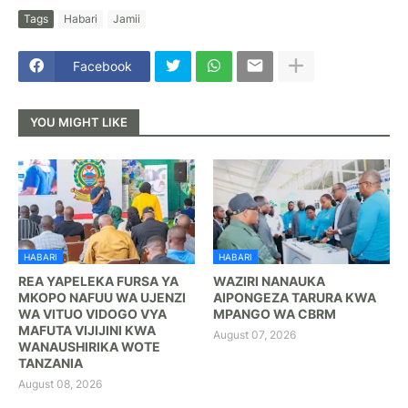
Tags
Habari
Jamii
Facebook
YOU MIGHT LIKE
HABARI
HABARI
REA YAPELEKA FURSA YA
WAZIRI NANAUKA
MKOPO NAFUU WA UJENZI
AIPONGEZA TARURA KWA
WA VITUO VIDOGO VYA
MPANGO WA CBRM
MAFUTA VIJIJINI KWA
August 07, 2026
WANAUSHIRIKA WOTE
TANZANIA
August 08, 2026