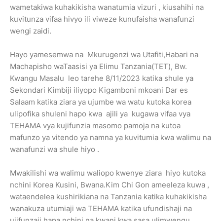
wametakiwa kuhakikisha wanatumia vizuri , kiusahihi na
kuvitunza vifaa hivyo ili viweze kunufaisha wanafunzi
wengi zaidi.
Hayo yamesemwa na Mkurugenzi wa Utafiti,Habari na
Machapisho waTaasisi ya Elimu Tanzania(TET), Bw.
Kwangu Masalu leo tarehe 8/11/2023 katika shule ya
Sekondari Kimbiji iliyopo Kigamboni mkoani Dar es
Salaam katika ziara ya ujumbe wa watu kutoka korea
ulipofika shuleni hapo kwa ajili ya kugawa vifaa vya
TEHAMA vya kujifunzia masomo pamoja na kutoa
mafunzo ya vitendo ya namna ya kuvitumia kwa walimu na
wanafunzi wa shule hiyo .
Mwakilishi wa walimu waliopo kwenye ziara hiyo kutoka
nchini Korea Kusini, Bwana.Kim Chi Gon ameeleza kuwa ,
wataendelea kushirikiana na Tanzania katika kuhakikisha
wanakuza utumiaji wa TEHAMA katika ufundishaji na
ujifunzaji hapa nchini na kwani kwa sasa ulimwengu