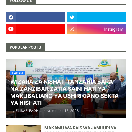
FOLLOW US
Instagram
POPULAR POSTS
HABARI
WIZARA ZA NISHATI TANZANIA BARA
NA ZANZIBAR ZATIA SAINI HATI YA
MAKUBALIANO YA USHIRIKIANO SEKTA
YA NISHATI
by
ELISAFI FADHILI
-
November 12, 2023
MAKAMU WA RAIS WA JAMHURI YA