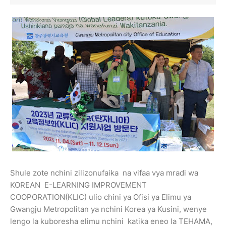
Shule zote nchini zilizonufaika na vifaa vya mradi wa
KOREAN E-LEARNING IMPROVEMENT
COOPORATION(KLIC) ulio chini ya Ofisi ya Elimu ya
Gwangju Metropolitan ya nchini Korea ya Kusini, wenye
lengo la kuboresha elimu nchini katika eneo la TEHAMA,