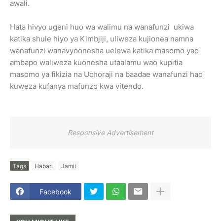
awali.
Hata hivyo ugeni huo wa walimu na wanafunzi ukiwa
katika shule hiyo ya Kimbjiji, uliweza kujionea namna
wanafunzi wanavyoonesha uelewa katika masomo yao
ambapo waliweza kuonesha utaalamu wao kupitia
masomo ya fikizia na Uchoraji na baadae wanafunzi hao
kuweza kufanya mafunzo kwa vitendo.
Responsive Advertisement
Tags
Habari
Jamii
Facebook