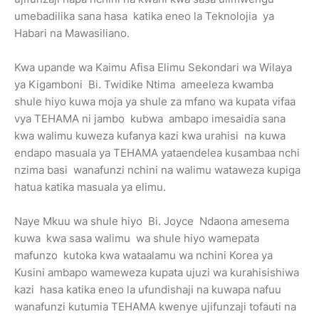
umebadilika sana hasa katika eneo la Teknolojia ya
Habari na Mawasiliano.
Kwa upande wa Kaimu Afisa Elimu Sekondari wa Wilaya
ya Kigamboni Bi. Twidike Ntima ameeleza kwamba
shule hiyo kuwa moja ya shule za mfano wa kupata vifaa
vya TEHAMA ni jambo kubwa ambapo imesaidia sana
kwa walimu kuweza kufanya kazi kwa urahisi na kuwa
endapo masuala ya TEHAMA yataendelea kusambaa nchi
nzima basi wanafunzi nchini na walimu wataweza kupiga
hatua katika masuala ya elimu.
Naye Mkuu wa shule hiyo Bi. Joyce Ndaona amesema
kuwa kwa sasa walimu wa shule hiyo wamepata
mafunzo kutoka kwa wataalamu wa nchini Korea ya
Kusini ambapo wameweza kupata ujuzi wa kurahisishiwa
kazi hasa katika eneo la ufundishaji na kuwapa nafuu
wanafunzi kutumia TEHAMA kwenye ujifunzaji tofauti na