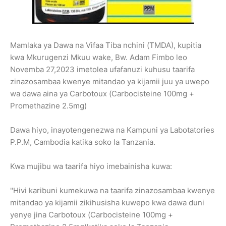
Mamlaka ya Dawa na Vifaa Tiba nchini (TMDA), kupitia
kwa Mkurugenzi Mkuu wake, Bw. Adam Fimbo leo
Novemba 27,2023 imetolea ufafanuzi kuhusu taarifa
zinazosambaa kwenye mitandao ya kijamii juu ya uwepo
wa dawa aina ya Carbotoux (Carbocisteine 100mg +
Promethazine 2.5mg)
Dawa hiyo, inayotengenezwa na Kampuni ya Labotatories
P.P.M, Cambodia katika soko la Tanzania.
Kwa mujibu wa taarifa hiyo imebainisha kuwa:
"Hivi karibuni kumekuwa na taarifa zinazosambaa kwenye
mitandao ya kijamii zikihusisha kuwepo kwa dawa duni
yenye jina Carbotoux (Carbocisteine 100mg +