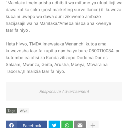
"Mamlaka imeimarisha udhibiti wa mifumo ya ufuatiliaji wa
dawa katika soko (post marketing surveillance) ili kuweza
kubaini uwepo wa dawa duni zikiwemo ambazo
hazijasajiliwa na Mamlaka."Amebainisba Sha kwenye
taarifa hiyo .
Hata hivyo, TMDA imewataka Wananchi kutoa ama
kuwezesha taarifa kupitia namba ya bure 0800110084, au
kutembelea ofisi za Kanda zilizopo Dodoma,Dar es
Salaam, Mwanza, Geita, Arusha, Mbeya, Mtwara na
Tabora.",Ilimalizia taarifa hiyo.
Responsive Advertisement
Tags
Afya
Facebook