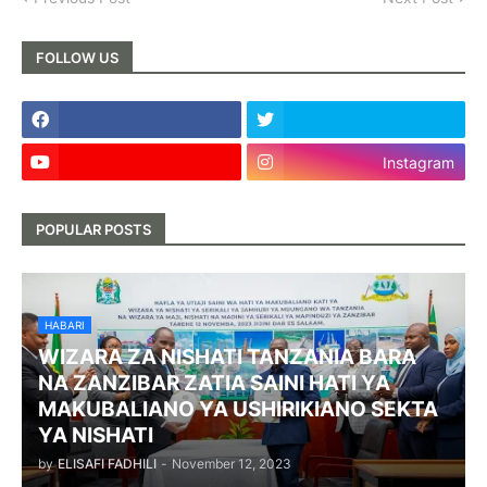
FOLLOW US
Instagram
POPULAR POSTS
HABARI
WIZARA ZA NISHATI TANZANIA BARA
NA ZANZIBAR ZATIA SAINI HATI YA
MAKUBALIANO YA USHIRIKIANO SEKTA
YA NISHATI
by
ELISAFI FADHILI
-
November 12, 2023