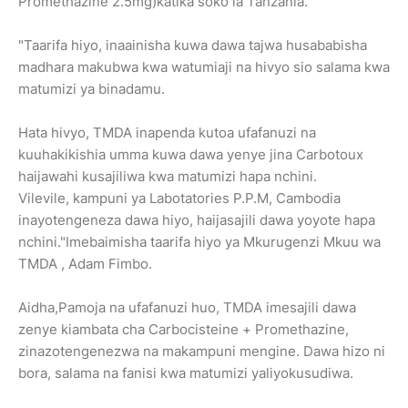
Promethazine 2.5mg)katika soko la Tanzania.
"Taarifa hiyo, inaainisha kuwa dawa tajwa husababisha
madhara makubwa kwa watumiaji na hivyo sio salama kwa
matumizi ya binadamu.
Hata hivyo, TMDA inapenda kutoa ufafanuzi na
kuuhakikishia umma kuwa dawa yenye jina Carbotoux
haijawahi kusajiliwa kwa matumizi hapa nchini.
Vilevile, kampuni ya Labotatories P.P.M, Cambodia
inayotengeneza dawa hiyo, haijasajili dawa yoyote hapa
nchini."Imebaimisha taarifa hiyo ya Mkurugenzi Mkuu wa
TMDA , Adam Fimbo.
Aidha,Pamoja na ufafanuzi huo, TMDA imesajili dawa
zenye kiambata cha Carbocisteine + Promethazine,
zinazotengenezwa na makampuni mengine. Dawa hizo ni
bora, salama na fanisi kwa matumizi yaliyokusudiwa.