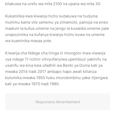
kitakuwa na urefu wa mita 2100 na upana wa mita 30.
Kukamilika kwa kiwanja hicho kutakuwa na huduma
muhimu kama vile sehemu ya zimamoto, pamoja na eneo
maalum la kufua umeme na jengo la kusaidia umeme pale
unapozimika na kufanya kiwanja hicho kuwa na umeme
wa kuaminika masaa yote.
Kiwanja cha Ndege cha Iringa ni miongoni mwa viwanja
vya ndege 11 nchini vilivyofanyiwa upembuzi yakinifu na
usanifu wa kina kwa ufadhili wa Benki ya Dunia kati ya
mwaka 2014 hadi 2017 ambapo hapo awali kilianza
kutumika mwaka 1950 huku miundombinu yake ilijengwa
kati ya mwaka 1970 hadi 1980.
Responsive Advertisement