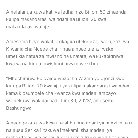
Amefafanua kuwa kati ya fedha hizo Bilioni 50 zinaenda
kulipa makandarasi wa ndani na Bilioni 20 kwa
makandarasi wa nje.
Amesema hayo wakati akikagua utekelezaji wa ujenzi wa
Kiwanja cha Ndege cha Iringa ambao ujenzi wake
umefikia hatua za mwisho na unatarajiwa kukabidhiwa
kwa wana Iringa mwishoni mwa mwezi huu.
“Mheshimiwa Rais ameiwezesha Wizara ya Ujenzi kwa
kutupa Bilioni 70 kwa ajili ya kulipa makandarasi wa ndani
kama kipaumbele cha kwanza kwa madeni ambayo
wamekuwa wakidai hadi Juni 30, 2023”, amesema
Bashungwa.
Ameongeza kuwa kwa utaratibu huo ndani ya miezi mitatu
na nusu Serikali itakuwa imekamilisha madeni ya
makandarasi wa ndani ili kazi zote zilizokuwa zikifanywa