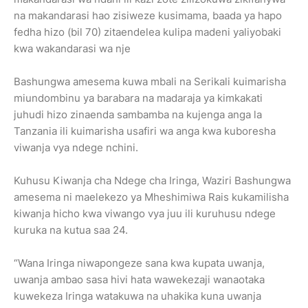
na makandarasi hao zisiweze kusimama, baada ya hapo
fedha hizo (bil 70) zitaendelea kulipa madeni yaliyobaki
kwa wakandarasi wa nje
Bashungwa amesema kuwa mbali na Serikali kuimarisha
miundombinu ya barabara na madaraja ya kimkakati
juhudi hizo zinaenda sambamba na kujenga anga la
Tanzania ili kuimarisha usafiri wa anga kwa kuboresha
viwanja vya ndege nchini.
Kuhusu Kiwanja cha Ndege cha Iringa, Waziri Bashungwa
amesema ni maelekezo ya Mheshimiwa Rais kukamilisha
kiwanja hicho kwa viwango vya juu ili kuruhusu ndege
kuruka na kutua saa 24.
“Wana Iringa niwapongeze sana kwa kupata uwanja,
uwanja ambao sasa hivi hata wawekezaji wanaotaka
kuwekeza Iringa watakuwa na uhakika kuna uwanja