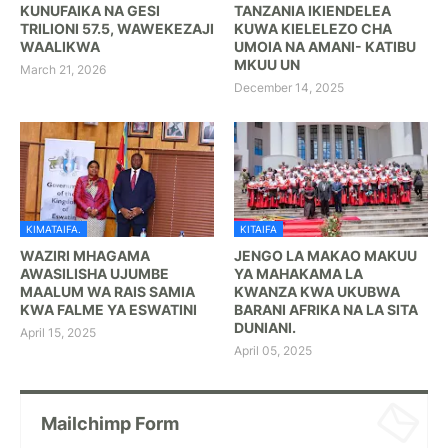
KUNUFAIKA NA GESI
TANZANIA IKIENDELEA
TRILIONI 57.5, WAWEKEZAJI
KUWA KIELELEZO CHA
WAALIKWA
UMOIA NA AMANI- KATIBU
MKUU UN
March 21, 2026
December 14, 2025
KIMATAIFA.
KITAIFA
WAZIRI MHAGAMA
JENGO LA MAKAO MAKUU
AWASILISHA UJUMBE
YA MAHAKAMA LA
MAALUM WA RAIS SAMIA
KWANZA KWA UKUBWA
KWA FALME YA ESWATINI
BARANI AFRIKA NA LA SITA
DUNIANI.
April 15, 2025
April 05, 2025
Mailchimp Form