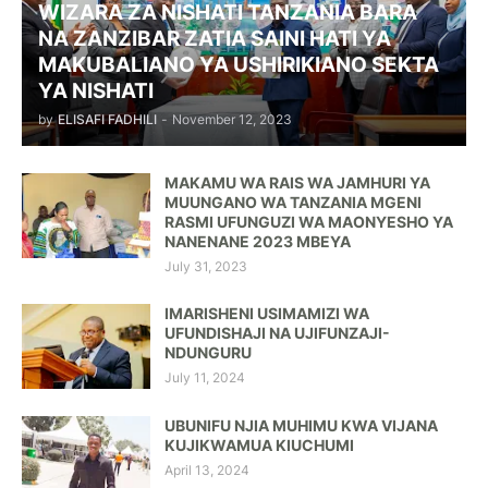
WIZARA ZA NISHATI TANZANIA BARA
NA ZANZIBAR ZATIA SAINI HATI YA
MAKUBALIANO YA USHIRIKIANO SEKTA
YA NISHATI
by
ELISAFI FADHILI
-
November 12, 2023
MAKAMU WA RAIS WA JAMHURI YA
MUUNGANO WA TANZANIA MGENI
RASMI UFUNGUZI WA MAONYESHO YA
NANENANE 2023 MBEYA
July 31, 2023
IMARISHENI USIMAMIZI WA
UFUNDISHAJI NA UJIFUNZAJI-
NDUNGURU
July 11, 2024
UBUNIFU NJIA MUHIMU KWA VIJANA
KUJIKWAMUA KIUCHUMI
April 13, 2024