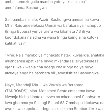
ambao umezingatia mambo yote ya kiusalama”,
amefafanua Bashungwa.
Sambamba na hilo, Waziri Bashungwa amesema kuwa
Mhe, Rais ameelekeza Ujenzi wa barabara ya mchepuo
(Iringa Bypass) yenye urefu wa kilometa 7.3 ili ya
kuondokana na adha ya wana Iringa kuingia na kutoka
katikati ya mji.
“Mhe. Rais mambo ya mchakato hataki kuyasikia, anataka
mkandarasi apatikane hivyo mkandarasi aliyetekeleza
ujenzi wa kiwanja cha ndege cha Iringa ndiye huyo
atakeyejenga na barabara hii”, amesisitiza Bashungwa.
Naye, Mtendaji Mkuu wa Wakala wa Barabara
(TANROADS), Mha. Mohamed Besta amesema kuwa
kiwanja hicho kinatekelezwa na mkandarasi Sinohydro
kwa gharama ya Shilingi Bilioni 63.7 ambapo kitakuwa na
uwezo wa kupokea ndege za kati kama Bombardier kwani